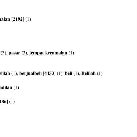
nalan
2192
[
] (1)
pasar
tempat
keramaian
(3),
(3),
(1)
elilah
berjualbeli
4453
beli
Belilah
(1),
[
] (1),
(1),
(1)
adilan
(1)
486
] (1)