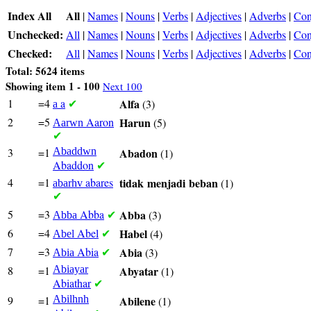
Index All
All
|
Names
|
Nouns
|
Verbs
|
Adjectives
|
Adverbs
|
Con
Unchecked:
All
|
Names
|
Nouns
|
Verbs
|
Adjectives
|
Adverbs
|
Con
Checked:
All
|
Names
|
Nouns
|
Verbs
|
Adjectives
|
Adverbs
|
Con
Total: 5624 items
Showing item 1 - 100
Next 100
1
=4
a
Alfa
(3)
a
✔
2
=5
Aaron
Harun
(5)
Aarwn
✔
3
=1
Abaddwn
Abadon
(1)
Abaddon
✔
4
=1
abares
tidak
menjadi
beban
(1)
abarhv
✔
5
=3
Abba
Abba
(3)
Abba
✔
6
=4
Abel
Habel
(4)
Abel
✔
7
=3
Abia
Abia
(3)
Abia
✔
8
=1
Abiayar
Abyatar
(1)
Abiathar
✔
9
=1
Abilhnh
Abilene
(1)