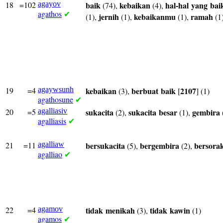
18
=102
agayov
baik
kebaikan
hal-hal
yang
bai
(74),
(4),
agathos
✔
jernih
kebaikanmu
ramah
(1),
(1),
(1),
(1
19
=4
agaywsunh
kebaikan
berbuat
baik
2107
(3),
[
] (1)
agathosune
✔
20
=5
agalliasiv
sukacita
sukacita
besar
gembira
(2),
(1),
agalliasis
✔
21
=11
agalliaw
bersukacita
bergembira
bersora
(5),
(2),
agalliao
✔
22
=4
agamov
tidak
menikah
tidak
kawin
(3),
(1)
agamos
✔