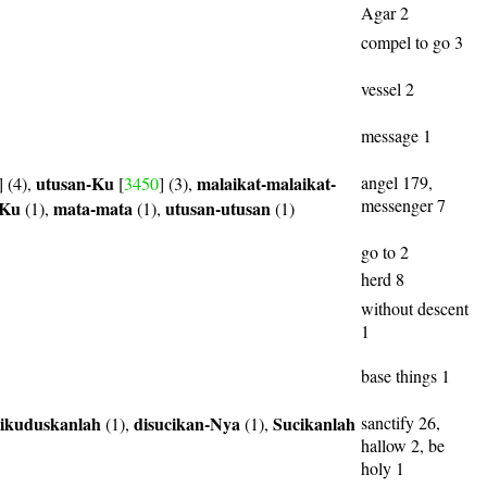
Agar 2
compel to go 3
vessel 2
message 1
utusan-Ku
malaikat-malaikat-
angel 179,
] (4),
[
3450
] (3),
messenger 7
-Ku
mata-mata
utusan-utusan
(1),
(1),
(1)
go to 2
herd 8
without descent
1
base things 1
ikuduskanlah
disucikan-Nya
Sucikanlah
sanctify 26,
(1),
(1),
hallow 2, be
holy 1