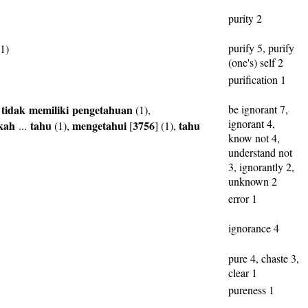
purity 2
purify 5, purify
1)
(one's) self 2
purification 1
tidak
memiliki
pengetahuan
be ignorant 7,
,
(1),
ignorant 4,
kah
tahu
mengetahui
3756
tahu
...
(1),
[
] (1),
know not 4,
understand not
3, ignorantly 2,
unknown 2
error 1
ignorance 4
pure 4, chaste 3,
clear 1
pureness 1