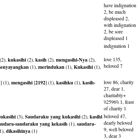
have indignation
2, be much
displeased 2,
with indignation
2, be sore
displeased 1
indignation 1
kukasihi
kasih
mengasihi-Nya
love 135,
(2),
(2),
(2),
(2),
beloved 7
enyayangkan
merindukan
Kukasihi
(1),
(1),
(1),
mengasihi
2192
kasihku
kasih-
love 86, charity
8
] (1),
[
] (1),
(1),
27, dear 1,
charitably+
\\2596\\ 1, feast
of charity 1
ukasihi
Saudaraku
yang
kukasihi
kasihi
beloved 47,
(3),
(2),
dearly beloved
audara-saudaraku
yang
kekasih
saudara-
(1),
9, well beloved
dikasihinya
1),
(1)
3, dear 3