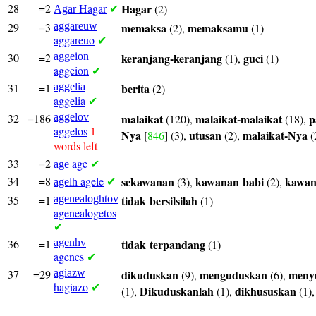
28
=2
Hagar
Hagar
(2)
Agar
✔
29
=3
aggareuw
memaksa
memaksamu
(2),
(1)
aggareuo
✔
30
=2
aggeion
keranjang-keranjang
guci
(1),
(1)
aggeion
✔
31
=1
aggelia
berita
(2)
aggelia
✔
32
=186
aggelov
malaikat
malaikat-malaikat
p
(120),
(18),
aggelos
1
Nya
utusan
malaikat-Nya
[
846
] (3),
(2),
(
words left
33
=2
age
age
✔
34
=8
agele
sekawanan
kawanan
babi
kawa
(3),
(2),
agelh
✔
35
=1
agenealoghtov
tidak
bersilsilah
(1)
agenealogetos
✔
36
=1
agenhv
tidak
terpandang
(1)
agenes
✔
37
=29
agiazw
dikuduskan
menguduskan
meny
(9),
(6),
hagiazo
✔
Dikuduskanlah
dikhususkan
(1),
(1),
(1)