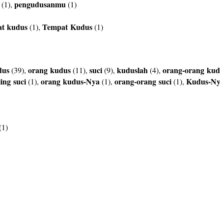
pengudusanmu
(1),
(1)
at
kudus
Tempat
Kudus
(1),
(1)
dus
orang
kudus
suci
kuduslah
orang-orang
kud
(39),
(11),
(9),
(4),
ling
suci
orang
kudus-Nya
orang-orang
suci
Kudus-N
(1),
(1),
(1),
(1)