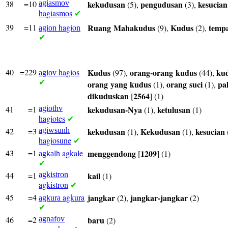
38
=10
agiasmov
kekudusan
pengudusan
kesucian
(5),
(3),
hagiasmos
✔
39
=11
hagion
Ruang
Mahakudus
Kudus
temp
(9),
(2),
agion
✔
40
=229
hagios
Kudus
orang-orang
kudus
ku
(97),
(44),
agiov
✔
orang
yang
kudus
orang
suci
pa
(1),
(1),
dikuduskan
2564
[
] (1)
41
=1
agiothv
kekudusan-Nya
ketulusan
(1),
(1)
hagiotes
✔
42
=3
agiwsunh
kekudusan
Kekudusan
kesucian
(1),
(1),
hagiosune
✔
43
=1
agkale
menggendong
1209
[
] (1)
agkalh
✔
44
=1
agkistron
kail
(1)
agkistron
✔
45
=4
agkura
jangkar
jangkar-jangkar
(2),
(2)
agkura
✔
46
=2
agnafov
baru
(2)