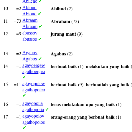
Abilene
✔
10
=2
Abioud
Abihud
(2)
Abioud
✔
11
=73
Abraam
Abraham
(73)
Abraam
✔
12
=9
abussov
jurang
maut
(9)
abussos
✔
13
=2
Agabov
Agabus
(2)
Agabos
✔
14
=1
agayoergew
berbuat
baik
melakukan
yang
baik
(1),
(
agathoergeo
✔
15
=11
agayopoiew
berbuat
baik
berbuatlah
yang
baik
(9),
(
agathopoieo
✔
16
=1
agayopoiia
terus
melakukan
apa
yang
baik
(1)
agathopoiia
✔
17
=1
agayopoiov
orang-orang
yang
berbuat
baik
(1)
agathopoios
✔