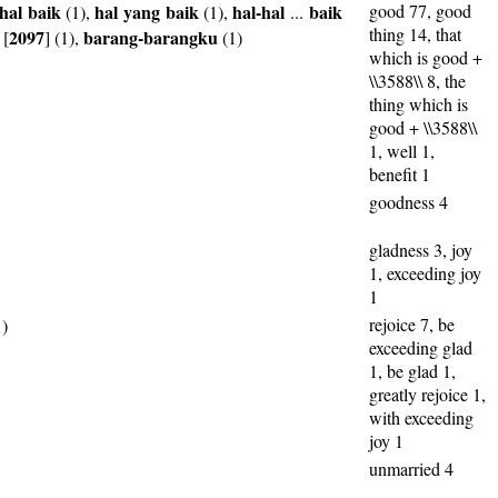
hal
baik
hal
yang
baik
hal-hal
baik
good 77, good
(1),
(1),
...
thing 14, that
2097
barang-barangku
[
] (1),
(1)
which is good +
\\3588\\ 8, the
thing which is
good + \\3588\\
1, well 1,
benefit 1
goodness 4
gladness 3, joy
1, exceeding joy
1
rejoice 7, be
)
exceeding glad
1, be glad 1,
greatly rejoice 1,
with exceeding
joy 1
unmarried 4