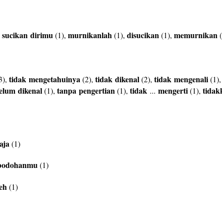
sucikan
dirimu
murnikanlah
disucikan
memurnikan
,
(1),
(1),
(1),
(
tidak
mengetahuinya
tidak
dikenal
tidak
mengenali
3),
(2),
(2),
(1)
elum
dikenal
tanpa
pengertian
tidak
mengerti
tidak
(1),
(1),
...
(1),
aja
(1)
bodohanmu
(1)
leh
(1)