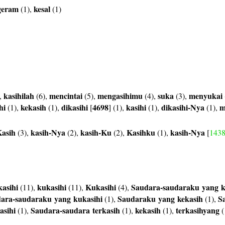
geram
kesal
(1),
(1)
kasihilah
mencintai
mengasihimu
suka
menyukai
,
(6),
(5),
(4),
(3),
hi
kekasih
dikasihi
4698
kasihi
dikasihi-Nya
m
(1),
(1),
[
] (1),
(1),
(1),
asih
kasih-Nya
kasih-Ku
Kasihku
kasih-Nya
(3),
(2),
(2),
(1),
[
143
asihi
kukasihi
Kukasihi
Saudara-saudaraku
yang
k
(11),
(11),
(4),
dara-saudaraku
yang
kukasihi
Saudaraku
yang
kekasih
S
(1),
(1),
asihi
Saudara-saudara
terkasih
kekasih
terkasihyang
(1),
(1),
(1),
(