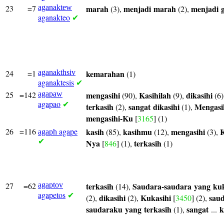
23
=7
aganaktew
marah
menjadi
marah
menjadi
(3),
(2),
aganakteo
✔
24
=1
aganakthsiv
kemarahan
(1)
aganaktesis
✔
25
=142
agapaw
mengasihi
Kasihilah
dikasihi
(90),
(9),
(6)
agapao
✔
terkasih
sangat
dikasihi
Mengasi
(2),
(1),
mengasihi-Ku
[
3165
] (1)
26
=116
agape
kasih
kasihmu
mengasihi
K
(85),
(12),
(3),
agaph
✔
Nya
terkasih
[
846
] (1),
(1)
27
=62
agaptov
terkasih
Saudara-saudara
yang
kuk
(14),
agapetos
✔
dikasihi
Kukasihi
sau
(2),
(2),
[
3450
] (2),
saudaraku
yang
terkasih
sangat
k
(1),
...