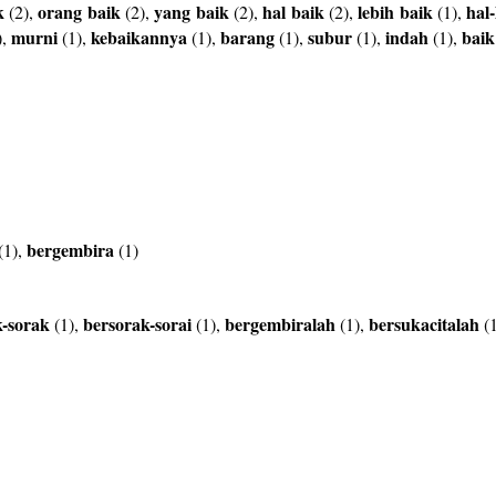
k
orang
baik
yang
baik
hal
baik
lebih
baik
hal-
(2),
(2),
(2),
(2),
(1),
murni
kebaikannya
barang
subur
indah
baik
),
(1),
(1),
(1),
(1),
(1),
bergembira
(1),
(1)
k-sorak
bersorak-sorai
bergembiralah
bersukacitalah
(1),
(1),
(1),
(1