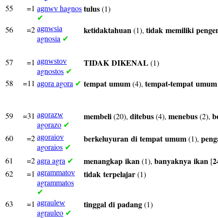
55
=1
hagnos
tulus
(1)
agnwv
✔
56
=2
agnwsia
ketidaktahuan
tidak
memiliki
penge
(1),
agnosia
✔
57
=1
agnwstov
TIDAK
DIKENAL
(1)
agnostos
✔
58
=11
agora
tempat
umum
tempat-tempat
umum
(4),
agora
✔
59
=31
agorazw
membeli
ditebus
menebus
b
(20),
(4),
(2),
agorazo
✔
60
=2
agoraiov
berkeluyuran
di
tempat
umum
peng
(1),
agoraios
✔
61
=2
agra
menangkap
ikan
banyaknya
ikan
2
(1),
[
agra
✔
62
=1
agrammatov
tidak
terpelajar
(1)
agrammatos
✔
63
=1
agraulew
tinggal
di
padang
(1)
agrauleo
✔