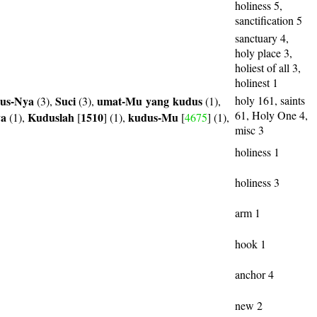
holiness 5,
sanctification 5
sanctuary 4,
holy place 3,
holiest of all 3,
holinest 1
us-Nya
Suci
umat-Mu
yang
kudus
holy 161, saints
(3),
(3),
(1),
61, Holy One 4,
ya
Kuduslah
1510
kudus-Mu
(1),
[
] (1),
[
4675
] (1),
misc 3
holiness 1
holiness 3
arm 1
hook 1
anchor 4
new 2