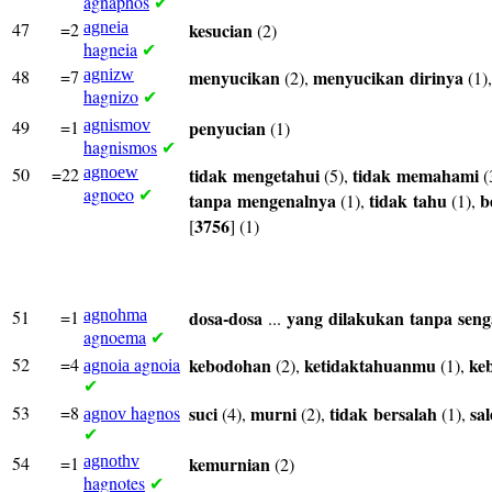
agnaphos
✔
47
=2
agneia
kesucian
(2)
hagneia
✔
48
=7
agnizw
menyucikan
menyucikan
dirinya
(2),
(1)
hagnizo
✔
49
=1
agnismov
penyucian
(1)
hagnismos
✔
50
=22
agnoew
tidak
mengetahui
tidak
memahami
(5),
(
agnoeo
✔
tanpa
mengenalnya
tidak
tahu
b
(1),
(1),
3756
[
] (1)
51
=1
agnohma
dosa-dosa
yang
dilakukan
tanpa
seng
...
agnoema
✔
52
=4
agnoia
kebodohan
ketidaktahuanmu
ke
(2),
(1),
agnoia
✔
53
=8
hagnos
suci
murni
tidak
bersalah
sa
(4),
(2),
(1),
agnov
✔
54
=1
agnothv
kemurnian
(2)
hagnotes
✔