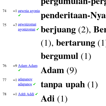
pergumulan-per
74
=1
agonia
penderitaan-Nya
agwnia
✔
75
=7
agwnizomai
berjuang
Be
(2),
agonizomai
✔
bertarung
(1),
(1
bergumul
(1)
76
=9
Adam
Adam
(9)
Adam
✔
77
=1
adapanov
tanpa
upah
(1)
adapanos
✔
78
=1
Addi
Adi
(1)
Addi
✔