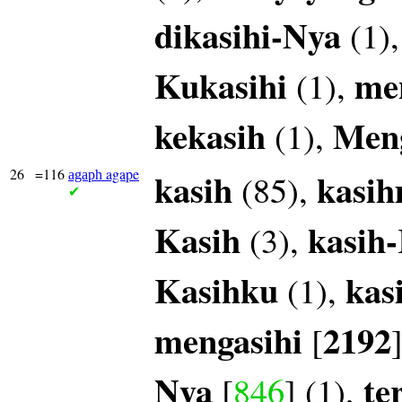
dikasihi-Nya
(1)
Kukasihi
me
(1),
kekasih
Meng
(1),
26
=116
agape
kasih
kasi
(85),
agaph
✔
Kasih
kasih
(3),
Kasihku
kas
(1),
mengasihi
2192
[
Nya
te
[
846
] (1),