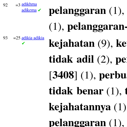
92
=3
adikhma
pelanggaran
(1)
adikema
✔
pelanggaran
(1),
93
=25
adikia
kejahatan
ke
(9),
adikia
✔
tidak
adil
pe
(2),
3408
perbu
[
] (1),
tidak
benar
(1),
kejahatannya
(1)
pelanggaran
(1)