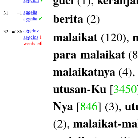
✔
31
=1
aggelia
berita
(2)
aggelia
✔
32
=186
aggelov
malaikat
m
(120),
aggelos
1
words left
para
malaikat
(8
malaikatnya
(4)
utusan-Ku
[
3450
Nya
ut
[
846
] (3),
malaikat-ma
(2),