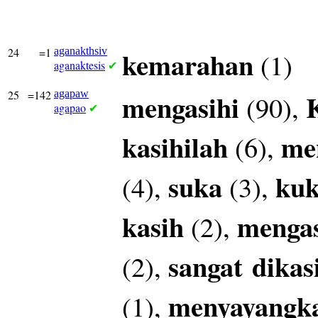
24
=1
aganakthsiv
kemarahan
(1)
aganaktesis
✔
25
=142
agapaw
mengasihi
(90),
agapao
✔
kasihilah
me
(6),
suka
kuk
(4),
(3),
kasih
mengas
(2),
sangat
dikas
(2),
menyayangk
(1),