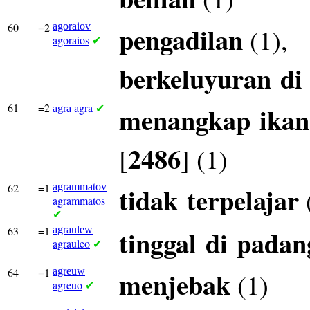
60
=2
agoraiov
pengadilan
(1),
agoraios
✔
berkeluyuran
di
61
=2
agra
menangkap
ikan
agra
✔
2486
[
] (1)
62
=1
agrammatov
tidak
terpelajar
agrammatos
✔
63
=1
agraulew
tinggal
di
padan
agrauleo
✔
64
=1
agreuw
menjebak
(1)
agreuo
✔