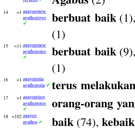
14
=1
agayoergew
berbuat
baik
(1)
agathoergeo
✔
(1)
15
=11
agayopoiew
berbuat
baik
(9)
agathopoieo
✔
(1)
16
=1
agayopoiia
terus
melakuka
agathopoiia
✔
17
=1
agayopoiov
orang-orang
yan
agathopoios
✔
18
=102
agayov
baik
kebai
(74),
agathos
✔