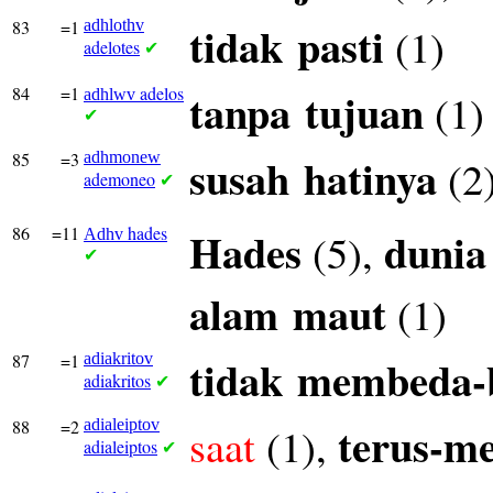
83
=1
adhlothv
tidak
pasti
(1)
adelotes
✔
84
=1
adelos
tanpa
tujuan
(1)
adhlwv
✔
85
=3
adhmonew
susah
hatinya
(2
ademoneo
✔
86
=11
hades
Hades
dunia
(5),
Adhv
✔
alam
maut
(1)
87
=1
adiakritov
tidak
membeda-
adiakritos
✔
88
=2
adialeiptov
terus-m
saat
(1),
adialeiptos
✔