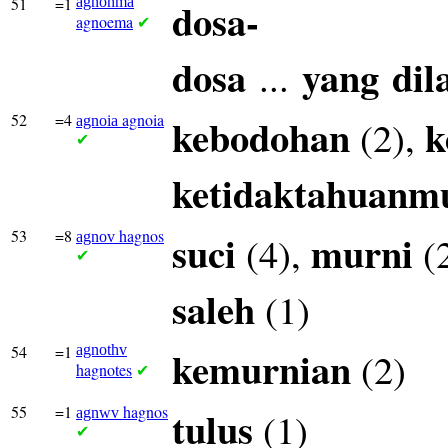
51
=1
agnohma
dosa-
agnoema
✔
dosa
yang
dil
...
52
=4
agnoia
kebodohan
k
(2),
agnoia
✔
ketidaktahuanm
53
=8
hagnos
suci
murni
(4),
(
agnov
✔
saleh
(1)
54
=1
agnothv
kemurnian
(2)
hagnotes
✔
55
=1
hagnos
tulus
(1)
agnwv
✔