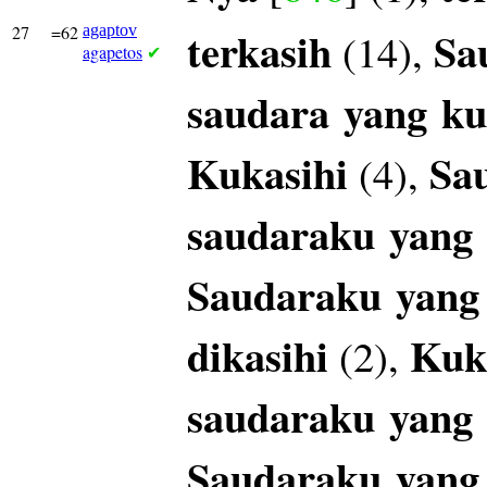
27
=62
agaptov
terkasih
Sa
(14),
agapetos
✔
saudara
yang
ku
Kukasihi
Sa
(4),
saudaraku
yang
Saudaraku
yang
dikasihi
Kuk
(2),
saudaraku
yang
Saudaraku
yang