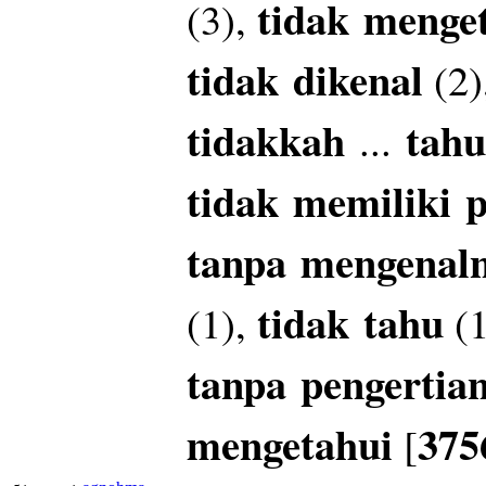
tidak
menge
(3),
tidak
dikenal
(2)
tidakkah
tahu
...
tidak
memiliki
p
tanpa
mengenal
tidak
tahu
(1),
(1
tanpa
pengertia
mengetahui
375
[