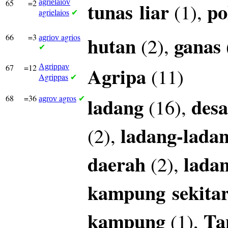
65
=2
agrielaiov
tunas
liar
po
(1),
agrielaios
✔
66
=3
agrios
hutan
ganas
(2),
agriov
✔
67
=12
Agrippav
Agripa
(11)
Agrippas
✔
68
=36
agros
ladang
desa
(16),
agrov
✔
ladang-lada
(2),
daerah
lada
(2),
kampung
sekita
kampung
Ta
(1),