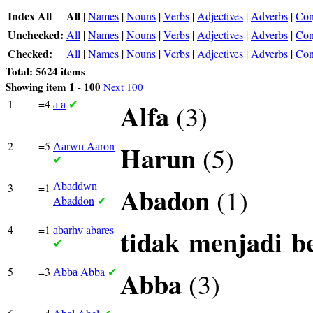
Index All
All
|
Names
|
Nouns
|
Verbs
|
Adjectives
|
Adverbs
|
Con
Unchecked:
All
|
Names
|
Nouns
|
Verbs
|
Adjectives
|
Adverbs
|
Con
Checked:
All
|
Names
|
Nouns
|
Verbs
|
Adjectives
|
Adverbs
|
Con
Total: 5624 items
Showing item 1 - 100
Next 100
1
=4
a
Alfa
(3)
a
✔
2
=5
Aaron
Harun
(5)
Aarwn
✔
3
=1
Abaddwn
Abadon
(1)
Abaddon
✔
4
=1
abares
tidak
menjadi
b
abarhv
✔
5
=3
Abba
Abba
(3)
Abba
✔