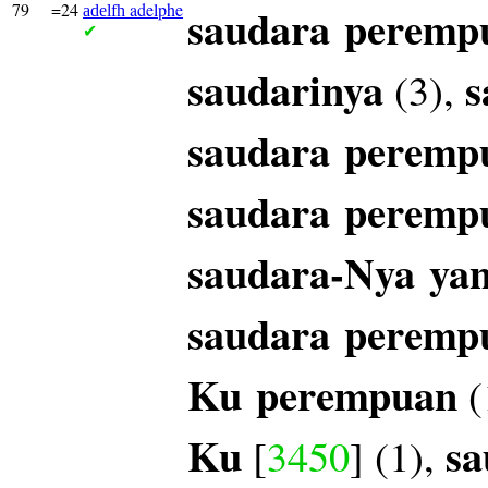
79
=24
adelphe
saudara
peremp
adelfh
✔
saudarinya
s
(3),
saudara
peremp
saudara
peremp
saudara-Nya
ya
saudara
peremp
Ku
perempuan
(
Ku
sa
[
3450
] (1),