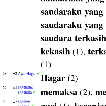
saudaraku
yang
saudaraku
yang
saudara
terkasi
kekasih
terk
(1),
(1)
28
=2
Hagar
Hagar
(2)
Agar
✔
29
=3
aggareuw
memaksa
m
(2),
aggareuo
✔
30
=2
aggeion
guci
keranja
(1),
aggeion