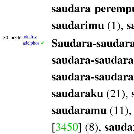
saudara
peremp
saudarimu
s
(1),
80
=346
adelfov
Saudara-saudar
adelphos
✔
saudara-saudara
saudara-saudara
saudaraku
(21),
saudaramu
(11)
sauda
[
3450
] (8),