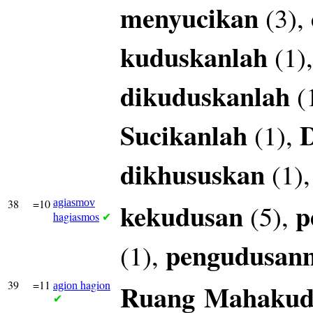
menyucikan
(3),
kuduskanlah
(1)
dikuduskanlah
(
Sucikanlah
(1),
dikhususkan
(1)
38
=10
agiasmov
kekudusan
p
(5),
hagiasmos
✔
pengudusan
(1),
39
=11
hagion
Ruang
Mahakud
agion
✔