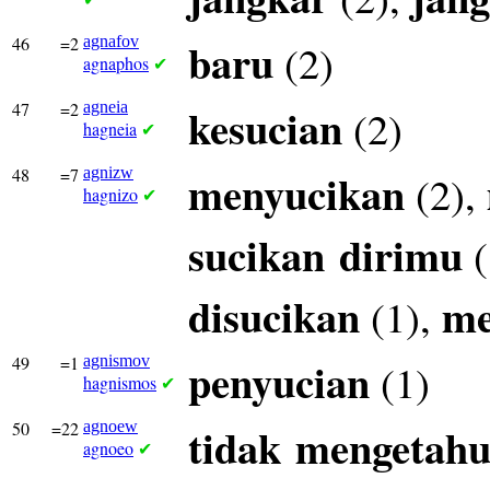
46
=2
agnafov
baru
(2)
agnaphos
✔
47
=2
agneia
kesucian
(2)
hagneia
✔
48
=7
agnizw
menyucikan
(2),
hagnizo
✔
sucikan
dirimu
(
disucikan
me
(1),
49
=1
agnismov
penyucian
(1)
hagnismos
✔
50
=22
agnoew
tidak
mengetahu
agnoeo
✔