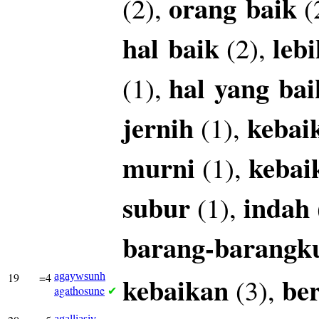
orang
baik
(2),
(
hal
baik
lebi
(2),
hal
yang
bai
(1),
jernih
kebai
(1),
murni
kebai
(1),
subur
indah
(1),
barang-barangk
19
=4
agaywsunh
kebaikan
be
(3),
agathosune
✔
agalliasiv