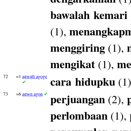
bawalah
kemari
menangkap
(1),
menggiring
(1),
mengikat
me
(1),
72
=1
agoge
cara
hidupku
(1
agwgh
✔
73
=6
agon
perjuangan
(2),
agwn
✔
perlombaan
(1),