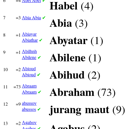
6
=4
Abel
Habel
(4)
Abel
✔
7
=3
Abia
Abia
(3)
Abia
✔
8
=1
Abiayar
Abyatar
(1)
Abiathar
✔
9
=1
Abilhnh
Abilene
(1)
Abilene
✔
10
=2
Abioud
Abihud
(2)
Abioud
✔
11
=73
Abraam
Abraham
(73)
Abraam
✔
12
=9
abussov
jurang
maut
(9)
abussos
✔
13
=2
Agabov
Agabus
(2)
Agabos
✔