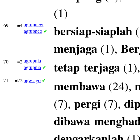
(1)
69
=4
agrupnew
bersiap-siaplah
(
agrupneo
✔
menjaga
Ber
(1),
70
=2
agrupnia
tetap
terjaga
(1)
agrupnia
✔
71
=72
ago
membawa
(24),
agw
✔
pergi
di
(7),
(7),
dibawa
mengha
dengarkanlah
(1