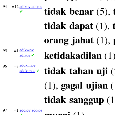
94
=12
adikos
tidak
benar
(5),
adikov
✔
tidak
dapat
(1),
orang
jahat
(1),
95
=1
adikwov
ketidakadilan
(1
adikos
✔
96
=8
adokimov
tidak
tahan
uji
(
adokimos
✔
gagal
ujian
(1),
(
tidak
sanggup
(1
97
=1
adolos
murni
(1)
adolov