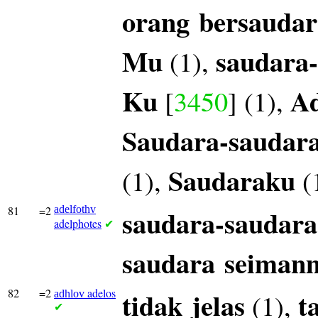
orang
bersaudar
Mu
saudara
(1),
Ku
A
[
3450
] (1),
Saudara-saudar
Saudaraku
(1),
(
81
=2
adelfothv
saudara-saudara
adelphotes
✔
saudara
seiman
82
=2
adelos
tidak
jelas
t
(1),
adhlov
✔