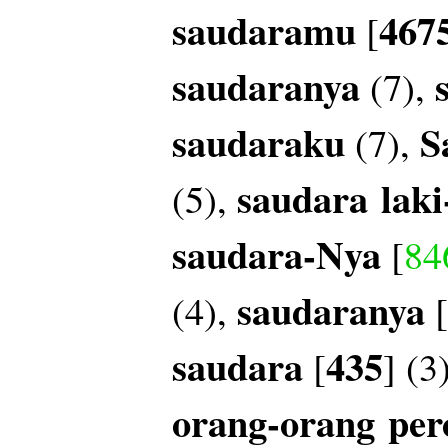
saudaramu
467
[
saudaranya
(7),
saudaraku
S
(7),
saudara
laki
(5),
saudara-Nya
[
84
saudaranya
(4),
[
saudara
435
[
] (3
orang-orang
per