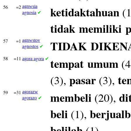
56
=2
agnwsia
ketidaktahuan
(1
agnosia
✔
tidak
memiliki
p
57
=1
agnwstov
TIDAK
DIKEN
agnostos
✔
58
=11
agora
tempat
umum
(4
agora
✔
pasar
te
(3),
(3),
59
=31
agorazw
membeli
di
(20),
agorazo
✔
beli
berjualb
(1),
belilah
(1)