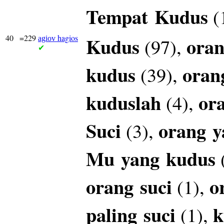
Tempat
Kudus
(
40
=229
hagios
Kudus
oran
(97),
agiov
✔
kudus
oran
(39),
kuduslah
or
(4),
Suci
orang
y
(3),
Mu
yang
kudus
orang
suci
o
(1),
paling
suci
k
(1),