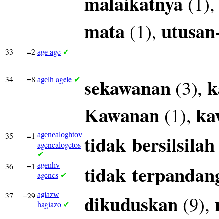
malaikatnya
(1)
mata
utusan
(1),
33
=2
age
age
✔
34
=8
agele
sekawanan
k
(3),
agelh
✔
Kawanan
ka
(1),
35
=1
agenealoghtov
tidak
bersilsilah
agenealogetos
✔
36
=1
agenhv
tidak
terpandan
agenes
✔
37
=29
agiazw
dikuduskan
(9),
hagiazo
✔