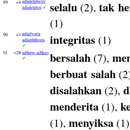
89
=4
adialeiptwov
selalu
tak
he
(2),
adialeiptos
✔
(1)
90
=1
adiafyoria
integritas
(1)
adiaphthoria
✔
91
=28
adikeo
bersalah
men
(7),
adikew
✔
berbuat
salah
(2
disalahkan
d
(2),
menderita
k
(1),
menyiksa
(1),
(1)