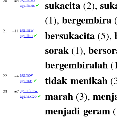
20
=5
sukacita
suk
(2),
agalliasis
✔
bergembira
(1),
(
21
=11
agalliaw
bersukacita
(5),
agalliao
✔
sorak
bersor
(1),
bergembiralah
(
22
=4
agamov
tidak
menikah
(
agamos
✔
23
=7
aganaktew
marah
menj
(3),
aganakteo
✔
menjadi
geram
(