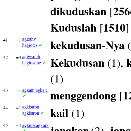
dikuduskan
256
[
Kuduslah
1510
[
]
41
=1
agiothv
kekudusan-Nya
(
hagiotes
✔
42
=3
agiwsunh
Kekudusan
(1),
hagiosune
✔
(1)
43
=1
agkale
menggendong
1
[
agkalh
✔
44
=1
agkistron
kail
(1)
agkistron
✔
45
=4
agkura
jangkar
jang
(2),
agkura
✔