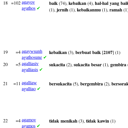
18
=102
agayov
baik
kebaikan
hal-hal
yang
bai
(74),
(4),
agathos
✔
jernih
kebaikanmu
ramah
(1),
(1),
(1),
(1
19
=4
agaywsunh
kebaikan
berbuat
baik
2107
(3),
[
] (1)
agathosune
✔
20
=5
agalliasiv
sukacita
sukacita
besar
gembira
(2),
(1),
agalliasis
✔
21
=11
agalliaw
bersukacita
bergembira
bersora
(5),
(2),
agalliao
✔
22
=4
agamov
tidak
menikah
tidak
kawin
(3),
(1)
agamos
✔