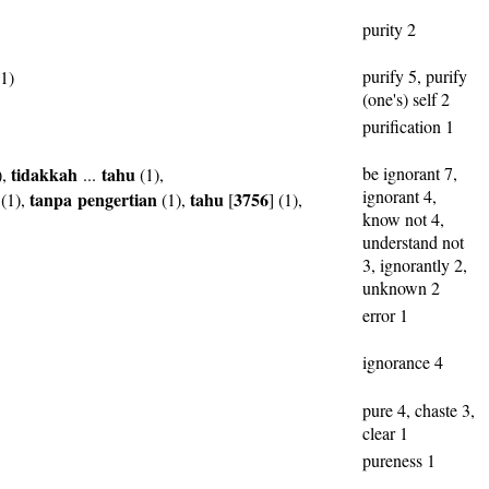
purity 2
purify 5, purify
1)
(one's) self 2
purification 1
tidakkah
tahu
be ignorant 7,
),
...
(1),
ignorant 4,
tanpa
pengertian
tahu
3756
(1),
(1),
[
] (1),
know not 4,
understand not
3, ignorantly 2,
unknown 2
error 1
ignorance 4
pure 4, chaste 3,
clear 1
pureness 1