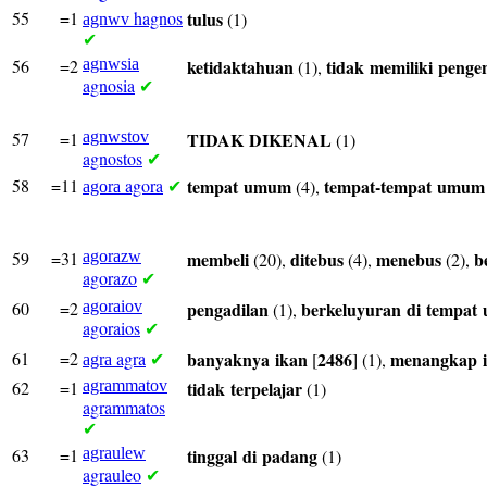
55
=1
hagnos
tulus
(1)
agnwv
✔
56
=2
agnwsia
ketidaktahuan
tidak
memiliki
penge
(1),
agnosia
✔
57
=1
agnwstov
TIDAK
DIKENAL
(1)
agnostos
✔
58
=11
agora
tempat
umum
tempat-tempat
umum
(4),
agora
✔
59
=31
agorazw
membeli
ditebus
menebus
b
(20),
(4),
(2),
agorazo
✔
60
=2
agoraiov
pengadilan
berkeluyuran
di
tempat
(1),
agoraios
✔
61
=2
agra
banyaknya
ikan
2486
menangkap
[
] (1),
agra
✔
62
=1
agrammatov
tidak
terpelajar
(1)
agrammatos
✔
63
=1
agraulew
tinggal
di
padang
(1)
agrauleo
✔