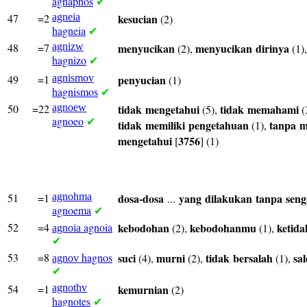
agnaphos
✔
47
=2
agneia
kesucian
(2)
hagneia
✔
48
=7
agnizw
menyucikan
menyucikan
dirinya
(2),
(1)
hagnizo
✔
49
=1
agnismov
penyucian
(1)
hagnismos
✔
50
=22
agnoew
tidak
mengetahui
tidak
memahami
(5),
(
agnoeo
✔
tidak
memiliki
pengetahuan
tanpa
m
(1),
mengetahui
3756
[
] (1)
51
=1
agnohma
dosa-dosa
yang
dilakukan
tanpa
seng
...
agnoema
✔
52
=4
agnoia
kebodohan
kebodohanmu
ketid
(2),
(1),
agnoia
✔
53
=8
hagnos
suci
murni
tidak
bersalah
sa
(4),
(2),
(1),
agnov
✔
54
=1
agnothv
kemurnian
(2)
hagnotes
✔