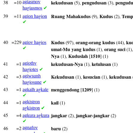
38
=10
agiasmov
kekudusan
pengudusan
pengud
(5),
(3),
hagiasmos
✔
39
=11
hagion
Ruang
Mahakudus
Kudus
Temp
(9),
(2),
agion
✔
40
=229
hagios
Kudus
orang-orang
kudus
ku
(97),
(44),
agiov
✔
umat-Mu
yang
kudus
orang
suci
(1),
(1)
Nya
Kuduslah
1510
(1),
[
] (1)
41
=1
agiothv
kekudusan-Nya
ketulusan
(1),
(1)
hagiotes
✔
42
=3
agiwsunh
Kekudusan
kesucian
kekudusan
(1),
(1),
hagiosune
✔
43
=1
agkale
menggendong
1209
[
] (1)
agkalh
✔
44
=1
agkistron
kail
(1)
agkistron
✔
45
=4
agkura
jangkar
jangkar-jangkar
(2),
(2)
agkura
✔
46
=2
agnafov
baru
(2)