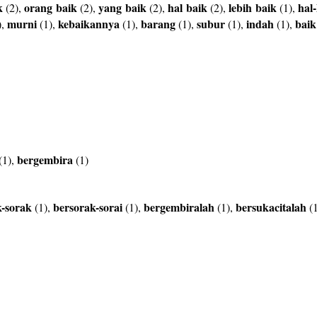
k
orang
baik
yang
baik
hal
baik
lebih
baik
hal-
(2),
(2),
(2),
(2),
(1),
murni
kebaikannya
barang
subur
indah
baik
),
(1),
(1),
(1),
(1),
(1),
bergembira
(1),
(1)
k-sorak
bersorak-sorai
bergembiralah
bersukacitalah
(1),
(1),
(1),
(1