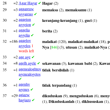
28
=2
Hagar
Hagar
(2)
Agar
✔
29
=3
aggareuw
memaksa
memaksamu
(2),
(1)
aggareuo
✔
30
=2
aggeion
keranjang-keranjang
guci
(1),
(1)
aggeion
✔
31
=1
aggelia
berita
(2)
aggelia
✔
32
=186
aggelov
malaikat
malaikat-malaikat
p
(120),
(18),
aggelos
1
Nya
utusan
malaikat-Nya
[
846
] (3),
(2),
(
words left
33
=2
age
age
✔
34
=8
agele
sekawanan
kawanan
babi
Kawa
(3),
(2),
agelh
✔
35
=1
agenealoghtov
tidak
bersilsilah
(1)
agenealogetos
✔
36
=1
agenhv
tidak
terpandang
(1)
agenes
✔
37
=29
agiazw
dikuduskan
menguduskan
meny
(9),
(6),
hagiazo
✔
Dikuduskanlah
dikhususkan
(1),
(1),
(1)