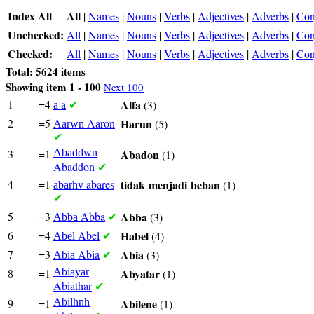
Index All
All
|
Names
|
Nouns
|
Verbs
|
Adjectives
|
Adverbs
|
Con
Unchecked:
All
|
Names
|
Nouns
|
Verbs
|
Adjectives
|
Adverbs
|
Con
Checked:
All
|
Names
|
Nouns
|
Verbs
|
Adjectives
|
Adverbs
|
Con
Total: 5624 items
Showing item 1 - 100
Next 100
1
=4
a
Alfa
(3)
a
✔
2
=5
Aaron
Harun
(5)
Aarwn
✔
3
=1
Abaddwn
Abadon
(1)
Abaddon
✔
4
=1
abares
tidak
menjadi
beban
(1)
abarhv
✔
5
=3
Abba
Abba
(3)
Abba
✔
6
=4
Abel
Habel
(4)
Abel
✔
7
=3
Abia
Abia
(3)
Abia
✔
8
=1
Abiayar
Abyatar
(1)
Abiathar
✔
9
=1
Abilhnh
Abilene
(1)