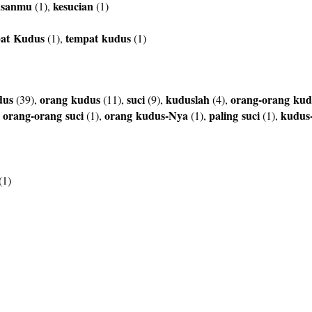
usanmu
kesucian
(1),
(1)
at
Kudus
tempat
kudus
(1),
(1)
dus
orang
kudus
suci
kuduslah
orang-orang
kud
(39),
(11),
(9),
(4),
orang-orang
suci
orang
kudus-Nya
paling
suci
kudus
,
(1),
(1),
(1),
(1)