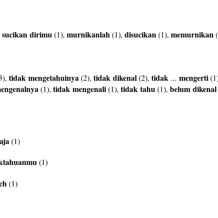
sucikan
dirimu
murnikanlah
disucikan
memurnikan
,
(1),
(1),
(1),
(
tidak
mengetahuinya
tidak
dikenal
tidak
mengerti
3),
(2),
(2),
...
(1
engenalnya
tidak
mengenali
tidak
tahu
belum
dikenal
(1),
(1),
(1),
aja
(1)
aktahuanmu
(1)
leh
(1)