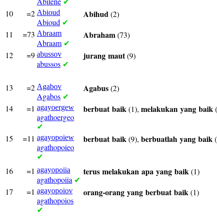
Abilene
✔
10
=2
Abioud
Abihud
(2)
Abioud
✔
11
=73
Abraam
Abraham
(73)
Abraam
✔
12
=9
abussov
jurang
maut
(9)
abussos
✔
13
=2
Agabov
Agabus
(2)
Agabos
✔
14
=1
agayoergew
berbuat
baik
melakukan
yang
baik
(1),
(
agathoergeo
✔
15
=11
agayopoiew
berbuat
baik
berbuatlah
yang
baik
(9),
(
agathopoieo
✔
16
=1
agayopoiia
terus
melakukan
apa
yang
baik
(1)
agathopoiia
✔
17
=1
agayopoiov
orang-orang
yang
berbuat
baik
(1)
agathopoios
✔