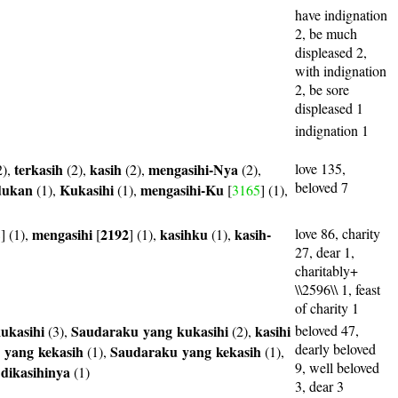
have indignation
2, be much
displeased 2,
with indignation
2, be sore
displeased 1
indignation 1
terkasih
kasih
mengasihi-Nya
love 135,
2),
(2),
(2),
(2),
beloved 7
dukan
Kukasihi
mengasihi-Ku
(1),
(1),
[
3165
] (1),
mengasihi
2192
kasihku
kasih-
love 86, charity
8
] (1),
[
] (1),
(1),
27, dear 1,
charitably+
\\2596\\ 1, feast
of charity 1
ukasihi
Saudaraku
yang
kukasihi
kasihi
beloved 47,
(3),
(2),
dearly beloved
yang
kekasih
Saudaraku
yang
kekasih
(1),
(1),
9, well beloved
dikasihinya
,
(1)
3, dear 3