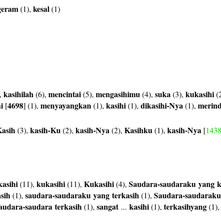
geram
kesal
(1),
(1)
kasihilah
mencintai
mengasihimu
suka
kukasihi
,
(6),
(5),
(4),
(3),
(
i
4698
menyayangkan
kasihi
dikasihi-Nya
merin
[
] (1),
(1),
(1),
(1),
asih
kasih-Ku
kasih-Nya
Kasihku
kasih-Nya
(3),
(2),
(2),
(1),
[
143
asihi
kukasihi
Kukasihi
Saudara-saudaraku
yang
k
(11),
(11),
(4),
sih
saudara-saudaraku
yang
terkasih
Saudara-saudaraku
(1),
(1),
audara-saudara
terkasih
sangat
kasihi
terkasihyang
(1),
...
(1),
(1)