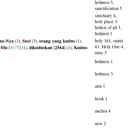
holiness 5,
sanctification 5
sanctuary 4,
holy place 3,
holiest of all 3,
holinest 1
us-Nya
Suci
orang
yang
kudus
holy 161, saints
(3),
(3),
(1),
61, Holy One 4,
-Mu
dikuduskan
2564
Kudus-
[
4675
] (1),
[
] (1),
misc 3
holiness 1
holiness 3
arm 1
hook 1
anchor 4
new 2