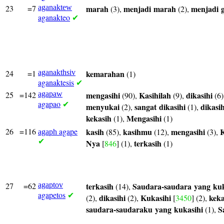
23
=7
aganaktew
marah
menjadi
marah
menjadi
(3),
(2),
aganakteo
✔
24
=1
aganakthsiv
kemarahan
(1)
aganaktesis
✔
25
=142
agapaw
mengasihi
Kasihilah
dikasihi
(90),
(9),
(6)
agapao
✔
menyukai
sangat
dikasihi
dikasih
(2),
(1),
kekasih
Mengasihi
(1),
(1)
26
=116
agape
kasih
kasihmu
mengasihi
K
(85),
(12),
(3),
agaph
✔
Nya
terkasih
[
846
] (1),
(1)
27
=62
agaptov
terkasih
Saudara-saudara
yang
kuk
(14),
agapetos
✔
dikasihi
Kukasihi
keka
(2),
(2),
[
3450
] (2),
saudara-saudaraku
yang
kukasihi
S
(1),