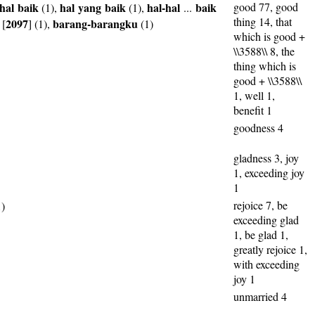
hal
baik
hal
yang
baik
hal-hal
baik
good 77, good
(1),
(1),
...
thing 14, that
2097
barang-barangku
[
] (1),
(1)
which is good +
\\3588\\ 8, the
thing which is
good + \\3588\\
1, well 1,
benefit 1
goodness 4
gladness 3, joy
1, exceeding joy
1
rejoice 7, be
)
exceeding glad
1, be glad 1,
greatly rejoice 1,
with exceeding
joy 1
unmarried 4