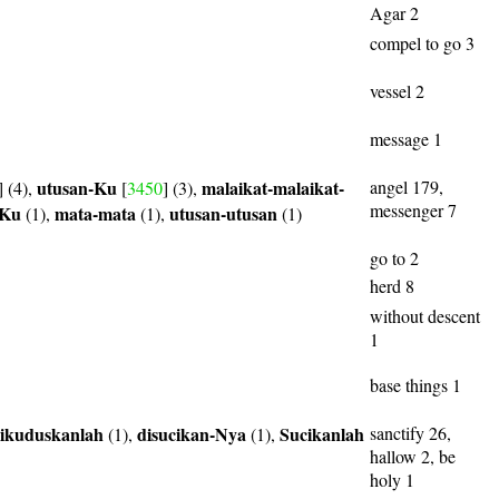
Agar 2
compel to go 3
vessel 2
message 1
utusan-Ku
malaikat-malaikat-
angel 179,
] (4),
[
3450
] (3),
messenger 7
-Ku
mata-mata
utusan-utusan
(1),
(1),
(1)
go to 2
herd 8
without descent
1
base things 1
ikuduskanlah
disucikan-Nya
Sucikanlah
sanctify 26,
(1),
(1),
hallow 2, be
holy 1