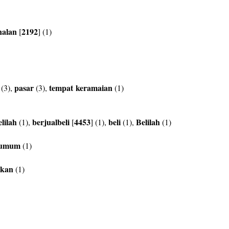
nalan
2192
[
] (1)
pasar
tempat
keramaian
(3),
(3),
(1)
elilah
berjualbeli
4453
beli
Belilah
(1),
[
] (1),
(1),
(1)
umum
(1)
ikan
(1)