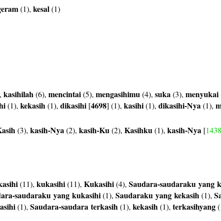
geram
kesal
(1),
(1)
kasihilah
mencintai
mengasihimu
suka
menyukai
,
(6),
(5),
(4),
(3),
hi
kekasih
dikasihi
4698
kasihi
dikasihi-Nya
m
(1),
(1),
[
] (1),
(1),
(1),
asih
kasih-Nya
kasih-Ku
Kasihku
kasih-Nya
(3),
(2),
(2),
(1),
[
143
asihi
kukasihi
Kukasihi
Saudara-saudaraku
yang
k
(11),
(11),
(4),
dara-saudaraku
yang
kukasihi
Saudaraku
yang
kekasih
S
(1),
(1),
asihi
Saudara-saudara
terkasih
kekasih
terkasihyang
(1),
(1),
(1),
(