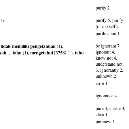
purity 2
purify 5, purify
1)
(one's) self 2
purification 1
tidak
memiliki
pengetahuan
be ignorant 7,
,
(1),
ignorant 4,
kah
tahu
mengetahui
3756
tahu
...
(1),
[
] (1),
know not 4,
understand not
3, ignorantly 2,
unknown 2
error 1
ignorance 4
pure 4, chaste 3,
clear 1
pureness 1