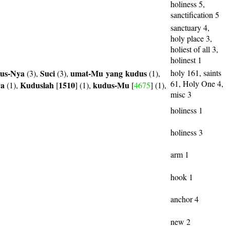
holiness 5,
sanctification 5
sanctuary 4,
holy place 3,
holiest of all 3,
holinest 1
us-Nya
Suci
umat-Mu
yang
kudus
holy 161, saints
(3),
(3),
(1),
61, Holy One 4,
ya
Kuduslah
1510
kudus-Mu
(1),
[
] (1),
[
4675
] (1),
misc 3
holiness 1
holiness 3
arm 1
hook 1
anchor 4
new 2