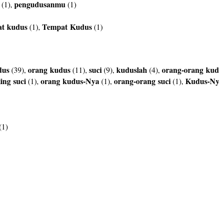
pengudusanmu
(1),
(1)
at
kudus
Tempat
Kudus
(1),
(1)
dus
orang
kudus
suci
kuduslah
orang-orang
kud
(39),
(11),
(9),
(4),
ling
suci
orang
kudus-Nya
orang-orang
suci
Kudus-N
(1),
(1),
(1),
(1)