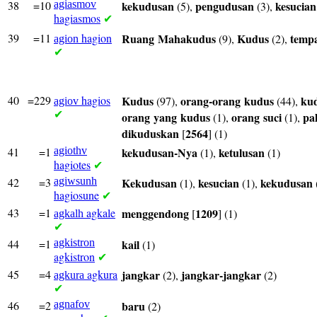
38
=10
agiasmov
kekudusan
pengudusan
kesucian
(5),
(3),
hagiasmos
✔
39
=11
hagion
Ruang
Mahakudus
Kudus
temp
(9),
(2),
agion
✔
40
=229
hagios
Kudus
orang-orang
kudus
ku
(97),
(44),
agiov
✔
orang
yang
kudus
orang
suci
pa
(1),
(1),
dikuduskan
2564
[
] (1)
41
=1
agiothv
kekudusan-Nya
ketulusan
(1),
(1)
hagiotes
✔
42
=3
agiwsunh
Kekudusan
kesucian
kekudusan
(1),
(1),
hagiosune
✔
43
=1
agkale
menggendong
1209
[
] (1)
agkalh
✔
44
=1
agkistron
kail
(1)
agkistron
✔
45
=4
agkura
jangkar
jangkar-jangkar
(2),
(2)
agkura
✔
46
=2
agnafov
baru
(2)