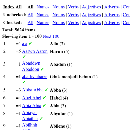
Index All
All
|
Names
|
Nouns
|
Verbs
|
Adjectives
|
Adverbs
|
Con
Unchecked:
All
|
Names
|
Nouns
|
Verbs
|
Adjectives
|
Adverbs
|
Con
Checked:
All
|
Names
|
Nouns
|
Verbs
|
Adjectives
|
Adverbs
|
Con
Total: 5624 items
Showing item 1 - 100
Next 100
1
=4
a
Alfa
(3)
a
✔
2
=5
Aaron
Harun
(5)
Aarwn
✔
3
=1
Abaddwn
Abadon
(1)
Abaddon
✔
4
=1
abares
tidak
menjadi
beban
(1)
abarhv
✔
5
=3
Abba
Abba
(3)
Abba
✔
6
=4
Abel
Habel
(4)
Abel
✔
7
=3
Abia
Abia
(3)
Abia
✔
8
=1
Abiayar
Abyatar
(1)
Abiathar
✔
9
=1
Abilhnh
Abilene
(1)