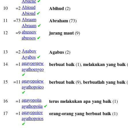
Abilene
✔
10
=2
Abioud
Abihud
(2)
Abioud
✔
11
=73
Abraam
Abraham
(73)
Abraam
✔
12
=9
abussov
jurang
maut
(9)
abussos
✔
13
=2
Agabov
Agabus
(2)
Agabos
✔
14
=1
agayoergew
berbuat
baik
melakukan
yang
baik
(1),
(
agathoergeo
✔
15
=11
agayopoiew
berbuat
baik
berbuatlah
yang
baik
(9),
(
agathopoieo
✔
16
=1
agayopoiia
terus
melakukan
apa
yang
baik
(1)
agathopoiia
✔
17
=1
agayopoiov
orang-orang
yang
berbuat
baik
(1)
agathopoios
✔