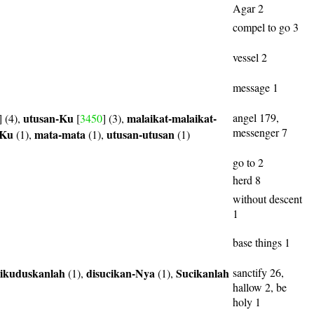
Agar 2
compel to go 3
vessel 2
message 1
utusan-Ku
malaikat-malaikat-
angel 179,
] (4),
[
3450
] (3),
messenger 7
-Ku
mata-mata
utusan-utusan
(1),
(1),
(1)
go to 2
herd 8
without descent
1
base things 1
ikuduskanlah
disucikan-Nya
Sucikanlah
sanctify 26,
(1),
(1),
hallow 2, be
holy 1