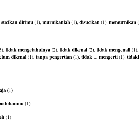
sucikan
dirimu
murnikanlah
disucikan
memurnikan
,
(1),
(1),
(1),
(
tidak
mengetahuinya
tidak
dikenal
tidak
mengenali
3),
(2),
(2),
(1)
elum
dikenal
tanpa
pengertian
tidak
mengerti
tidak
(1),
(1),
...
(1),
aja
(1)
bodohanmu
(1)
leh
(1)