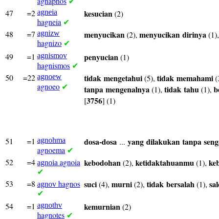
agnaphos
✔
47
=2
agneia
kesucian
(2)
hagneia
✔
48
=7
agnizw
menyucikan
menyucikan
dirinya
(2),
(1)
hagnizo
✔
49
=1
agnismov
penyucian
(1)
hagnismos
✔
50
=22
agnoew
tidak
mengetahui
tidak
memahami
(5),
(
agnoeo
✔
tanpa
mengenalnya
tidak
tahu
b
(1),
(1),
3756
[
] (1)
51
=1
agnohma
dosa-dosa
yang
dilakukan
tanpa
seng
...
agnoema
✔
52
=4
agnoia
kebodohan
ketidaktahuanmu
ke
(2),
(1),
agnoia
✔
53
=8
hagnos
suci
murni
tidak
bersalah
sa
(4),
(2),
(1),
agnov
✔
54
=1
agnothv
kemurnian
(2)
hagnotes
✔