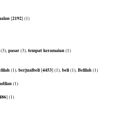
nalan
2192
[
] (1)
pasar
tempat
keramaian
(3),
(3),
(1)
elilah
berjualbeli
4453
beli
Belilah
(1),
[
] (1),
(1),
(1)
adilan
(1)
486
] (1)