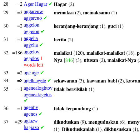
28
=2
Hagar
Hagar
(2)
Agar
✔
29
=3
aggareuw
memaksa
memaksamu
(2),
(1)
aggareuo
✔
30
=2
aggeion
keranjang-keranjang
guci
(1),
(1)
aggeion
✔
31
=1
aggelia
berita
(2)
aggelia
✔
32
=186
aggelov
malaikat
malaikat-malaikat
p
(120),
(18),
aggelos
1
Nya
utusan
malaikat-Nya
[
846
] (3),
(2),
(
words left
33
=2
age
age
✔
34
=8
agele
sekawanan
kawanan
babi
kawa
(3),
(2),
agelh
✔
35
=1
agenealoghtov
tidak
bersilsilah
(1)
agenealogetos
✔
36
=1
agenhv
tidak
terpandang
(1)
agenes
✔
37
=29
agiazw
dikuduskan
menguduskan
meny
(9),
(6),
hagiazo
✔
Dikuduskanlah
dikhususkan
(1),
(1),
(1)