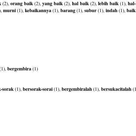
k
orang
baik
yang
baik
hal
baik
lebih
baik
hal-
(2),
(2),
(2),
(2),
(1),
murni
kebaikannya
barang
subur
indah
baik
),
(1),
(1),
(1),
(1),
(1),
bergembira
(1),
(1)
k-sorak
bersorak-sorai
bergembiralah
bersukacitalah
(1),
(1),
(1),
(1