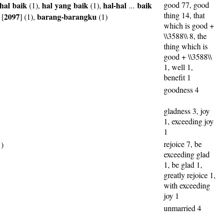
hal
baik
hal
yang
baik
hal-hal
baik
good 77, good
(1),
(1),
...
thing 14, that
2097
barang-barangku
[
] (1),
(1)
which is good +
\\3588\\ 8, the
thing which is
good + \\3588\\
1, well 1,
benefit 1
goodness 4
gladness 3, joy
1, exceeding joy
1
rejoice 7, be
)
exceeding glad
1, be glad 1,
greatly rejoice 1,
with exceeding
joy 1
unmarried 4