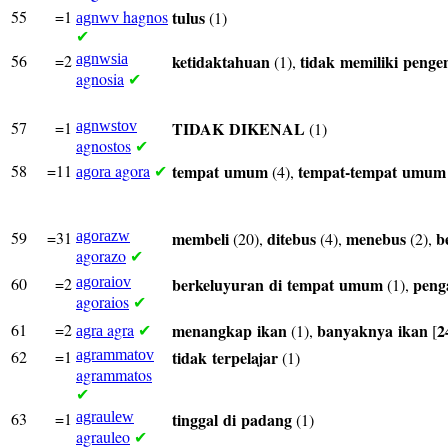
55
=1
hagnos
tulus
(1)
agnwv
✔
56
=2
agnwsia
ketidaktahuan
tidak
memiliki
penge
(1),
agnosia
✔
57
=1
agnwstov
TIDAK
DIKENAL
(1)
agnostos
✔
58
=11
agora
tempat
umum
tempat-tempat
umum
(4),
agora
✔
59
=31
agorazw
membeli
ditebus
menebus
b
(20),
(4),
(2),
agorazo
✔
60
=2
agoraiov
berkeluyuran
di
tempat
umum
peng
(1),
agoraios
✔
61
=2
agra
menangkap
ikan
banyaknya
ikan
2
(1),
[
agra
✔
62
=1
agrammatov
tidak
terpelajar
(1)
agrammatos
✔
63
=1
agraulew
tinggal
di
padang
(1)
agrauleo
✔