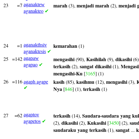
23
=7
aganaktew
marah
menjadi
marah
menjadi
(3),
(2),
aganakteo
✔
24
=1
aganakthsiv
kemarahan
(1)
aganaktesis
✔
25
=142
agapaw
mengasihi
Kasihilah
dikasihi
(90),
(9),
(6)
agapao
✔
terkasih
sangat
dikasihi
Mengasi
(2),
(1),
mengasihi-Ku
[
3165
] (1)
26
=116
agape
kasih
kasihmu
mengasihi
K
(85),
(12),
(3),
agaph
✔
Nya
terkasih
[
846
] (1),
(1)
27
=62
agaptov
terkasih
Saudara-saudara
yang
kuk
(14),
agapetos
✔
dikasihi
Kukasihi
sau
(2),
(2),
[
3450
] (2),
saudaraku
yang
terkasih
sangat
k
(1),
...