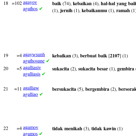
18
=102
agayov
baik
kebaikan
hal-hal
yang
bai
(74),
(4),
agathos
✔
jernih
kebaikanmu
ramah
(1),
(1),
(1),
(1
19
=4
agaywsunh
kebaikan
berbuat
baik
2107
(3),
[
] (1)
agathosune
✔
20
=5
agalliasiv
sukacita
sukacita
besar
gembira
(2),
(1),
agalliasis
✔
21
=11
agalliaw
bersukacita
bergembira
bersora
(5),
(2),
agalliao
✔
22
=4
agamov
tidak
menikah
tidak
kawin
(3),
(1)
agamos
✔