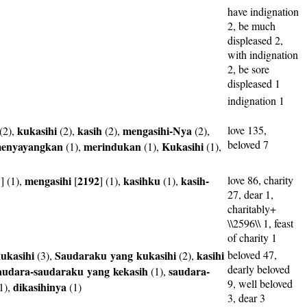
have indignation
2, be much
displeased 2,
with indignation
2, be sore
displeased 1
indignation 1
kukasihi
kasih
mengasihi-Nya
love 135,
(2),
(2),
(2),
(2),
beloved 7
enyayangkan
merindukan
Kukasihi
(1),
(1),
(1),
mengasihi
2192
kasihku
kasih-
love 86, charity
8
] (1),
[
] (1),
(1),
27, dear 1,
charitably+
\\2596\\ 1, feast
of charity 1
ukasihi
Saudaraku
yang
kukasihi
kasihi
beloved 47,
(3),
(2),
dearly beloved
audara-saudaraku
yang
kekasih
saudara-
(1),
9, well beloved
dikasihinya
1),
(1)
3, dear 3