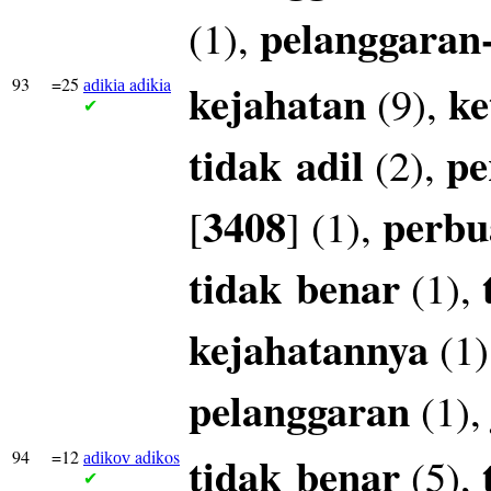
pelanggaran
(1),
93
=25
adikia
kejahatan
ke
(9),
adikia
✔
tidak
adil
pe
(2),
3408
perbu
[
] (1),
tidak
benar
(1),
kejahatannya
(1)
pelanggaran
(1)
94
=12
adikos
tidak
benar
(5),
adikov
✔