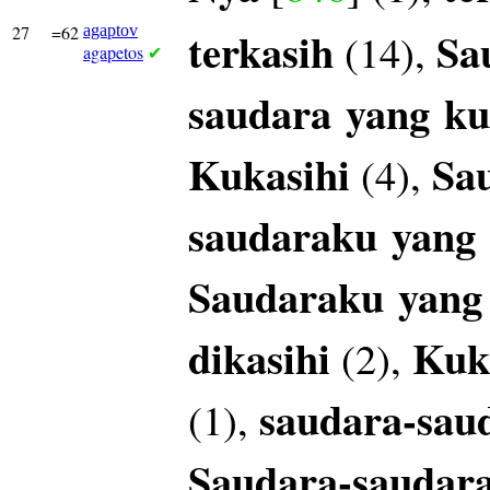
27
=62
agaptov
terkasih
Sa
(14),
agapetos
✔
saudara
yang
ku
Kukasihi
Sa
(4),
saudaraku
yang
Saudaraku
yang
dikasihi
Kuk
(2),
saudara-sau
(1),
Saudara-saudar