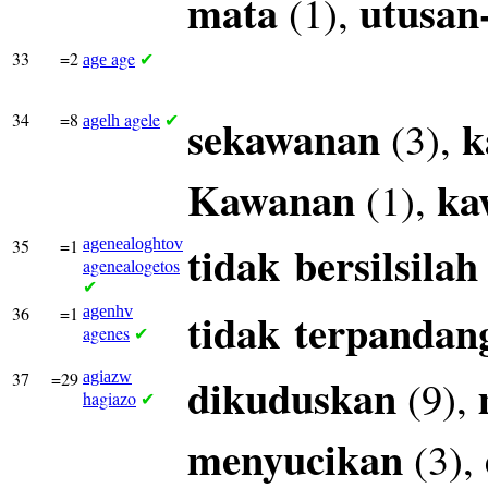
mata
utusan
(1),
33
=2
age
age
✔
34
=8
agele
sekawanan
k
(3),
agelh
✔
Kawanan
ka
(1),
35
=1
agenealoghtov
tidak
bersilsilah
agenealogetos
✔
36
=1
agenhv
tidak
terpandan
agenes
✔
37
=29
agiazw
dikuduskan
(9),
hagiazo
✔
menyucikan
(3),