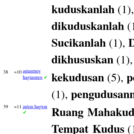
kuduskanlah
(1)
dikuduskanlah
(
Sucikanlah
(1),
dikhususkan
(1)
38
=10
agiasmov
kekudusan
p
(5),
hagiasmos
✔
pengudusan
(1),
39
=11
hagion
Ruang
Mahakud
agion
✔
Tempat
Kudus
(