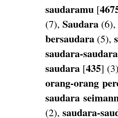
saudaramu
467
[
Saudara
(7),
(6)
bersaudara
(5),
saudara-saudar
saudara
435
[
] (3
orang-orang
per
saudara
seiman
saudara-sau
(2),