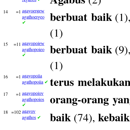
14
=1
agayoergew
berbuat
baik
(1)
agathoergeo
✔
(1)
15
=11
agayopoiew
berbuat
baik
(9)
agathopoieo
✔
(1)
16
=1
agayopoiia
terus
melakuka
agathopoiia
✔
17
=1
agayopoiov
orang-orang
yan
agathopoios
✔
18
=102
agayov
baik
kebai
(74),
agathos
✔