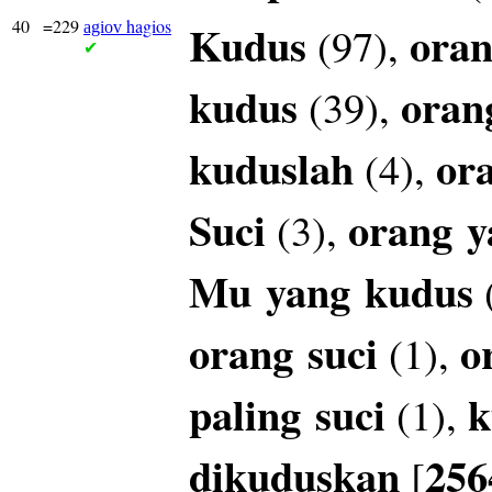
40
=229
hagios
Kudus
oran
(97),
agiov
✔
kudus
oran
(39),
kuduslah
or
(4),
Suci
orang
y
(3),
Mu
yang
kudus
orang
suci
o
(1),
paling
suci
k
(1),
dikuduskan
256
[