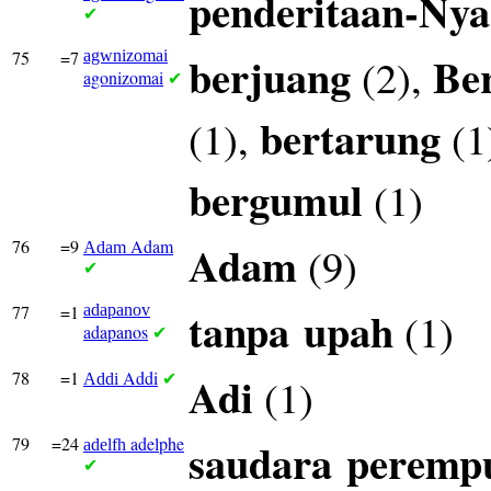
penderitaan-Nya
✔
75
=7
agwnizomai
berjuang
Be
(2),
agonizomai
✔
bertarung
(1),
(1
bergumul
(1)
76
=9
Adam
Adam
(9)
Adam
✔
77
=1
adapanov
tanpa
upah
(1)
adapanos
✔
78
=1
Addi
Adi
(1)
Addi
✔
79
=24
adelphe
saudara
peremp
adelfh
✔