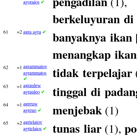
pengadilan
(1),
agoraios
✔
berkeluyuran
di
61
=2
agra
banyaknya
ikan
agra
✔
menangkap
ikan
62
=1
agrammatov
tidak
terpelajar
agrammatos
✔
63
=1
agraulew
tinggal
di
padan
agrauleo
✔
64
=1
agreuw
menjebak
(1)
agreuo
✔
65
=2
agrielaiov
tunas
liar
po
(1),
agrielaios
✔