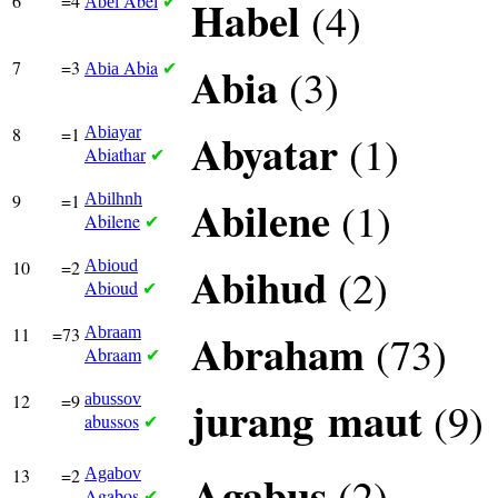
6
=4
Abel
Habel
(4)
Abel
✔
7
=3
Abia
Abia
(3)
Abia
✔
8
=1
Abiayar
Abyatar
(1)
Abiathar
✔
9
=1
Abilhnh
Abilene
(1)
Abilene
✔
10
=2
Abioud
Abihud
(2)
Abioud
✔
11
=73
Abraam
Abraham
(73)
Abraam
✔
12
=9
abussov
jurang
maut
(9)
abussos
✔
13
=2
Agabov
Agabus
(2)
Agabos
✔