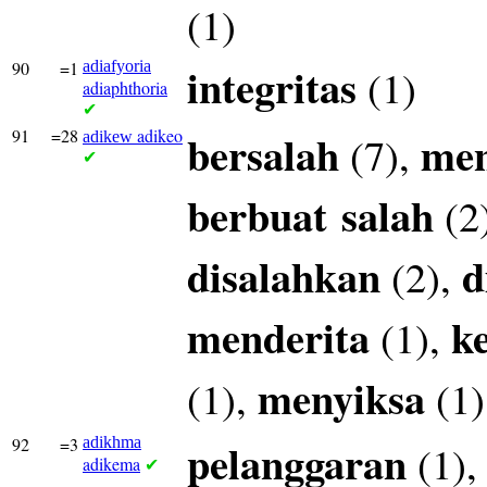
(1)
90
=1
adiafyoria
integritas
(1)
adiaphthoria
✔
91
=28
adikeo
bersalah
men
(7),
adikew
✔
berbuat
salah
(2
disalahkan
d
(2),
menderita
k
(1),
menyiksa
(1),
(1)
92
=3
adikhma
pelanggaran
(1)
adikema
✔