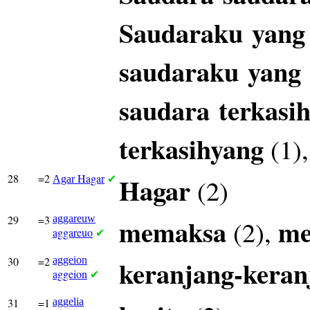
Saudaraku
yang
saudaraku
yang
saudara
terkasi
terkasihyang
(1)
28
=2
Hagar
Hagar
(2)
Agar
✔
29
=3
aggareuw
memaksa
m
(2),
aggareuo
✔
30
=2
aggeion
keranjang-keran
aggeion
✔
31
=1
aggelia