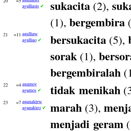
20
=5
sukacita
suk
(2),
agalliasis
✔
bergembira
(1),
(
21
=11
agalliaw
bersukacita
(5),
agalliao
✔
sorak
bersor
(1),
bergembiralah
(
22
=4
agamov
tidak
menikah
(
agamos
✔
23
=7
aganaktew
marah
menj
(3),
aganakteo
✔
menjadi
geram
(