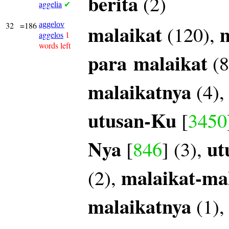
berita
(2)
aggelia
✔
32
=186
aggelov
malaikat
m
(120),
aggelos
1
words left
para
malaikat
(8
malaikatnya
(4)
utusan-Ku
[
3450
Nya
ut
[
846
] (3),
malaikat-ma
(2),
malaikatnya
(1)