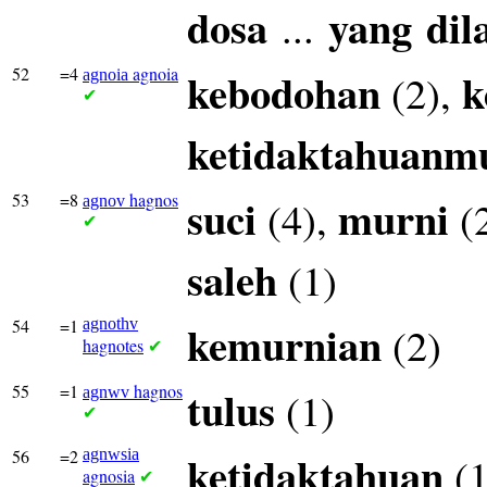
dosa
yang
dil
...
52
=4
agnoia
kebodohan
k
(2),
agnoia
✔
ketidaktahuanm
53
=8
hagnos
suci
murni
(4),
(
agnov
✔
saleh
(1)
54
=1
agnothv
kemurnian
(2)
hagnotes
✔
55
=1
hagnos
tulus
(1)
agnwv
✔
56
=2
agnwsia
ketidaktahuan
(1
agnosia
✔