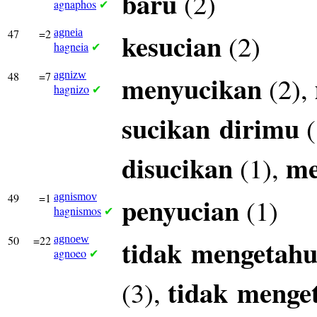
baru
(2)
agnaphos
✔
47
=2
agneia
kesucian
(2)
hagneia
✔
48
=7
agnizw
menyucikan
(2),
hagnizo
✔
sucikan
dirimu
(
disucikan
me
(1),
49
=1
agnismov
penyucian
(1)
hagnismos
✔
50
=22
agnoew
tidak
mengetahu
agnoeo
✔
tidak
menge
(3),