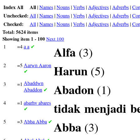
Index All
All
|
Names
|
Nouns
|
Verbs
|
Adjectives
|
Adverbs
|
Con
Unchecked:
All
|
Names
|
Nouns
|
Verbs
|
Adjectives
|
Adverbs
|
Con
Checked:
All
|
Names
|
Nouns
|
Verbs
|
Adjectives
|
Adverbs
|
Con
Total: 5624 items
Showing item 1 - 100
Next 100
1
=4
a
Alfa
(3)
a
✔
2
=5
Aaron
Harun
(5)
Aarwn
✔
3
=1
Abaddwn
Abadon
(1)
Abaddon
✔
4
=1
abares
tidak
menjadi
b
abarhv
✔
5
=3
Abba
Abba
(3)
Abba
✔