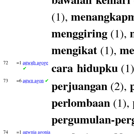
menangkap
(1),
menggiring
(1),
mengikat
me
(1),
72
=1
agoge
cara
hidupku
(1
agwgh
✔
73
=6
agon
perjuangan
(2),
agwn
✔
perlombaan
(1),
pergumulan-per
74
=1
agonia
agwnia