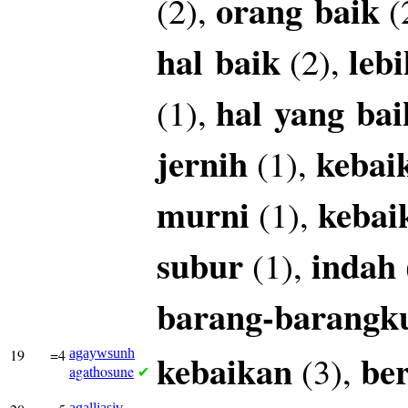
orang
baik
(2),
(
hal
baik
lebi
(2),
hal
yang
bai
(1),
jernih
kebai
(1),
murni
kebai
(1),
subur
indah
(1),
barang-barangk
19
=4
agaywsunh
kebaikan
be
(3),
agathosune
✔
agalliasiv