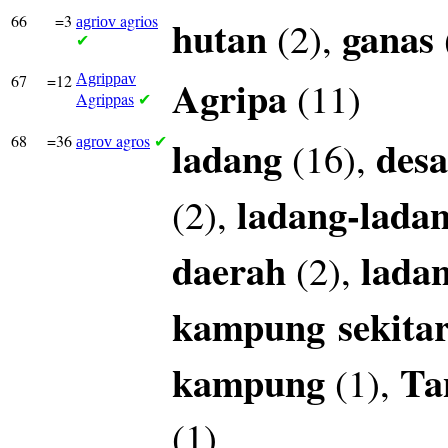
66
=3
agrios
hutan
ganas
(2),
agriov
✔
67
=12
Agrippav
Agripa
(11)
Agrippas
✔
68
=36
agros
ladang
desa
(16),
agrov
✔
ladang-lada
(2),
daerah
lada
(2),
kampung
sekita
kampung
Ta
(1),
(1)