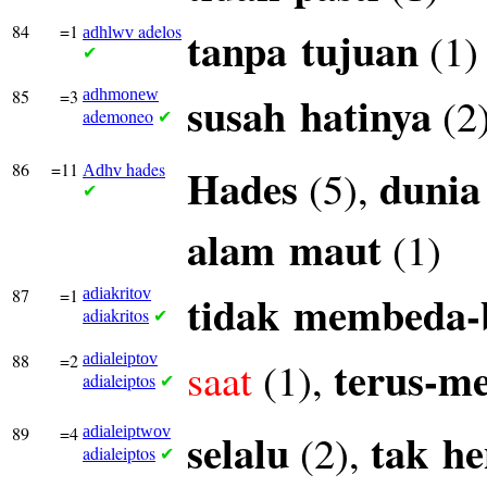
84
=1
adelos
tanpa
tujuan
(1)
adhlwv
✔
85
=3
adhmonew
susah
hatinya
(2
ademoneo
✔
86
=11
hades
Hades
dunia
(5),
Adhv
✔
alam
maut
(1)
87
=1
adiakritov
tidak
membeda-
adiakritos
✔
88
=2
adialeiptov
terus-m
saat
(1),
adialeiptos
✔
89
=4
adialeiptwov
selalu
tak
he
(2),
adialeiptos
✔