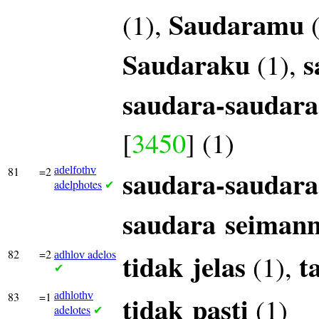
Saudaramu
(1),
(
Saudaraku
s
(1),
saudara-saudar
[
3450
] (1)
81
=2
adelfothv
saudara-saudara
adelphotes
✔
saudara
seiman
82
=2
adelos
tidak
jelas
t
(1),
adhlov
✔
83
=1
adhlothv
tidak
pasti
(1)
adelotes
✔