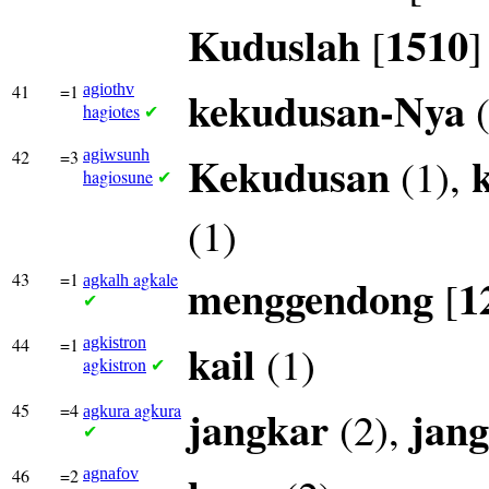
Kuduslah
1510
[
]
41
=1
agiothv
kekudusan-Nya
(
hagiotes
✔
42
=3
agiwsunh
Kekudusan
(1),
hagiosune
✔
(1)
43
=1
agkale
menggendong
1
[
agkalh
✔
44
=1
agkistron
kail
(1)
agkistron
✔
45
=4
agkura
jangkar
jang
(2),
agkura
✔
46
=2
agnafov