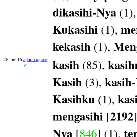
dikasihi-Nya
(1)
Kukasihi
me
(1),
kekasih
Meng
(1),
26
=116
agape
kasih
kasi
(85),
agaph
✔
Kasih
kasih
(3),
Kasihku
kas
(1),
mengasihi
2192
[
Nya
te
[
846
] (1),