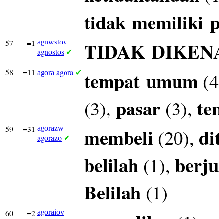
tidak
memiliki
p
57
=1
agnwstov
TIDAK
DIKEN
agnostos
✔
58
=11
agora
tempat
umum
(4
agora
✔
pasar
te
(3),
(3),
59
=31
agorazw
membeli
di
(20),
agorazo
✔
belilah
berju
(1),
Belilah
(1)
60
=2
agoraiov