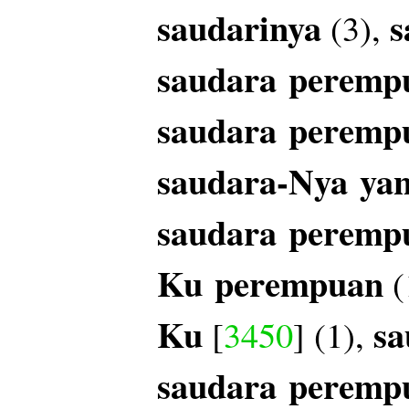
saudarinya
s
(3),
saudara
peremp
saudara
peremp
saudara-Nya
ya
saudara
peremp
Ku
perempuan
(
Ku
sa
[
3450
] (1),
saudara
peremp