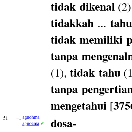
tidak
dikenal
(2)
tidakkah
tahu
...
tidak
memiliki
p
tanpa
mengenal
tidak
tahu
(1),
(1
tanpa
pengertia
mengetahui
375
[
51
=1
agnohma
dosa-
agnoema
✔