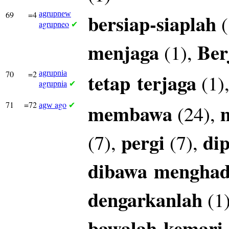
69
=4
agrupnew
bersiap-siaplah
(
agrupneo
✔
menjaga
Ber
(1),
70
=2
agrupnia
tetap
terjaga
(1)
agrupnia
✔
71
=72
ago
membawa
(24),
agw
✔
pergi
di
(7),
(7),
dibawa
mengha
dengarkanlah
(1
bawalah
kemari