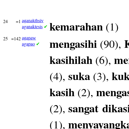
24
=1
aganakthsiv
kemarahan
(1)
aganaktesis
✔
25
=142
agapaw
mengasihi
(90),
agapao
✔
kasihilah
me
(6),
suka
kuk
(4),
(3),
kasih
mengas
(2),
sangat
dikas
(2),
menyayangk
(1),