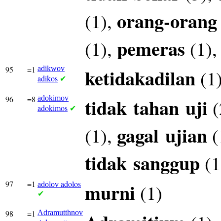
orang-orang
(1),
pemeras
(1),
(1)
95
=1
adikwov
ketidakadilan
(1
adikos
✔
96
=8
adokimov
tidak
tahan
uji
(
adokimos
✔
gagal
ujian
(1),
(
tidak
sanggup
(1
97
=1
adolos
murni
(1)
adolov
✔
98
=1
Adramutthnov