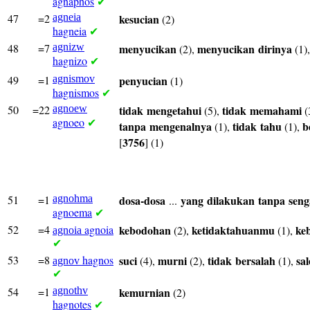
agnaphos
✔
47
=2
agneia
kesucian
(2)
hagneia
✔
48
=7
agnizw
menyucikan
menyucikan
dirinya
(2),
(1)
hagnizo
✔
49
=1
agnismov
penyucian
(1)
hagnismos
✔
50
=22
agnoew
tidak
mengetahui
tidak
memahami
(5),
(
agnoeo
✔
tanpa
mengenalnya
tidak
tahu
b
(1),
(1),
3756
[
] (1)
51
=1
agnohma
dosa-dosa
yang
dilakukan
tanpa
seng
...
agnoema
✔
52
=4
agnoia
kebodohan
ketidaktahuanmu
ke
(2),
(1),
agnoia
✔
53
=8
hagnos
suci
murni
tidak
bersalah
sa
(4),
(2),
(1),
agnov
✔
54
=1
agnothv
kemurnian
(2)
hagnotes
✔