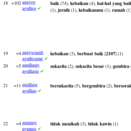
18
=102
agayov
baik
kebaikan
hal-hal
yang
bai
(74),
(4),
agathos
✔
jernih
kebaikanmu
ramah
(1),
(1),
(1),
(1
19
=4
agaywsunh
kebaikan
berbuat
baik
2107
(3),
[
] (1)
agathosune
✔
20
=5
agalliasiv
sukacita
sukacita
besar
gembira
(2),
(1),
agalliasis
✔
21
=11
agalliaw
bersukacita
bergembira
bersora
(5),
(2),
agalliao
✔
22
=4
agamov
tidak
menikah
tidak
kawin
(3),
(1)
agamos
✔