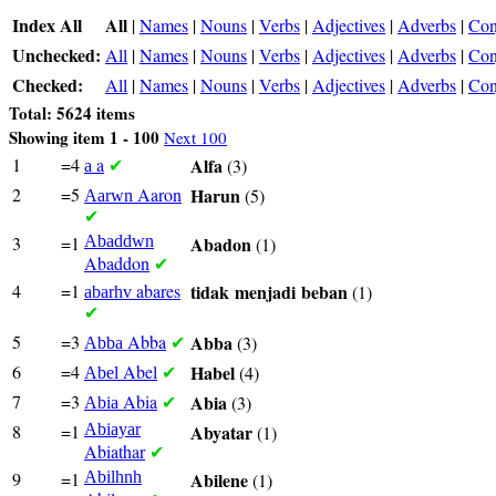
Index All
All
|
Names
|
Nouns
|
Verbs
|
Adjectives
|
Adverbs
|
Con
Unchecked:
All
|
Names
|
Nouns
|
Verbs
|
Adjectives
|
Adverbs
|
Con
Checked:
All
|
Names
|
Nouns
|
Verbs
|
Adjectives
|
Adverbs
|
Con
Total: 5624 items
Showing item 1 - 100
Next 100
1
=4
a
Alfa
(3)
a
✔
2
=5
Aaron
Harun
(5)
Aarwn
✔
3
=1
Abaddwn
Abadon
(1)
Abaddon
✔
4
=1
abares
tidak
menjadi
beban
(1)
abarhv
✔
5
=3
Abba
Abba
(3)
Abba
✔
6
=4
Abel
Habel
(4)
Abel
✔
7
=3
Abia
Abia
(3)
Abia
✔
8
=1
Abiayar
Abyatar
(1)
Abiathar
✔
9
=1
Abilhnh
Abilene
(1)