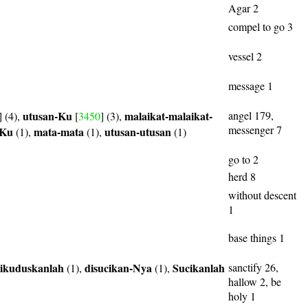
Agar 2
compel to go 3
vessel 2
message 1
utusan-Ku
malaikat-malaikat-
angel 179,
] (4),
[
3450
] (3),
messenger 7
-Ku
mata-mata
utusan-utusan
(1),
(1),
(1)
go to 2
herd 8
without descent
1
base things 1
ikuduskanlah
disucikan-Nya
Sucikanlah
sanctify 26,
(1),
(1),
hallow 2, be
holy 1