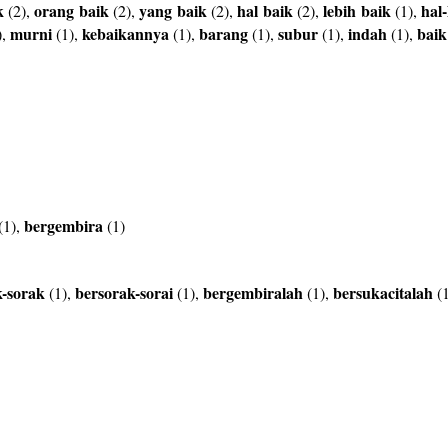
k
orang
baik
yang
baik
hal
baik
lebih
baik
hal-
(2),
(2),
(2),
(2),
(1),
murni
kebaikannya
barang
subur
indah
baik
),
(1),
(1),
(1),
(1),
(1),
bergembira
(1),
(1)
k-sorak
bersorak-sorai
bergembiralah
bersukacitalah
(1),
(1),
(1),
(1