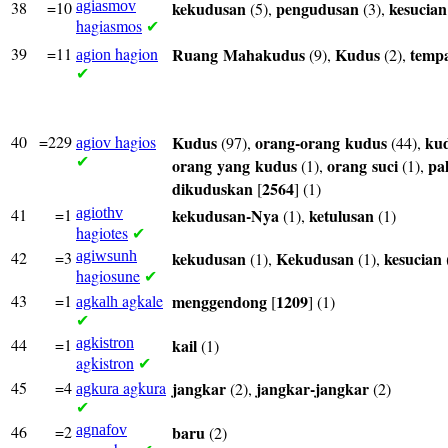
38
=10
agiasmov
kekudusan
pengudusan
kesucian
(5),
(3),
hagiasmos
✔
39
=11
hagion
Ruang
Mahakudus
Kudus
temp
(9),
(2),
agion
✔
40
=229
hagios
Kudus
orang-orang
kudus
ku
(97),
(44),
agiov
✔
orang
yang
kudus
orang
suci
pa
(1),
(1),
dikuduskan
2564
[
] (1)
41
=1
agiothv
kekudusan-Nya
ketulusan
(1),
(1)
hagiotes
✔
42
=3
agiwsunh
kekudusan
Kekudusan
kesucian
(1),
(1),
hagiosune
✔
43
=1
agkale
menggendong
1209
[
] (1)
agkalh
✔
44
=1
agkistron
kail
(1)
agkistron
✔
45
=4
agkura
jangkar
jangkar-jangkar
(2),
(2)
agkura
✔
46
=2
agnafov
baru
(2)