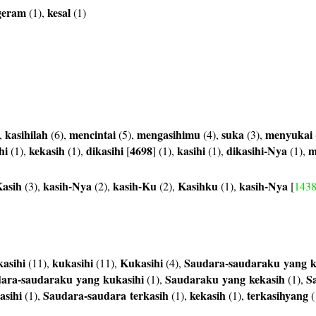
geram
kesal
(1),
(1)
kasihilah
mencintai
mengasihimu
suka
menyukai
,
(6),
(5),
(4),
(3),
hi
kekasih
dikasihi
4698
kasihi
dikasihi-Nya
m
(1),
(1),
[
] (1),
(1),
(1),
asih
kasih-Nya
kasih-Ku
Kasihku
kasih-Nya
(3),
(2),
(2),
(1),
[
143
asihi
kukasihi
Kukasihi
Saudara-saudaraku
yang
k
(11),
(11),
(4),
dara-saudaraku
yang
kukasihi
Saudaraku
yang
kekasih
S
(1),
(1),
asihi
Saudara-saudara
terkasih
kekasih
terkasihyang
(1),
(1),
(1),
(