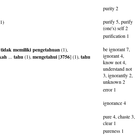
purity 2
purify 5, purify
1)
(one's) self 2
purification 1
tidak
memiliki
pengetahuan
be ignorant 7,
,
(1),
ignorant 4,
kah
tahu
mengetahui
3756
tahu
...
(1),
[
] (1),
know not 4,
understand not
3, ignorantly 2,
unknown 2
error 1
ignorance 4
pure 4, chaste 3,
clear 1
pureness 1