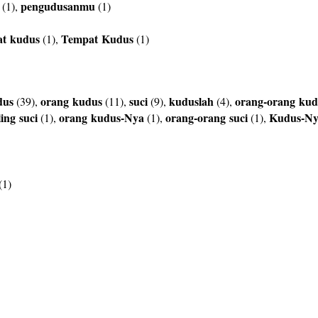
pengudusanmu
(1),
(1)
at
kudus
Tempat
Kudus
(1),
(1)
dus
orang
kudus
suci
kuduslah
orang-orang
kud
(39),
(11),
(9),
(4),
ling
suci
orang
kudus-Nya
orang-orang
suci
Kudus-N
(1),
(1),
(1),
(1)