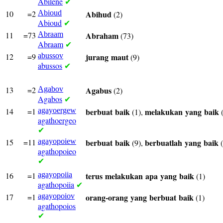
Abilene
✔
10
=2
Abioud
Abihud
(2)
Abioud
✔
11
=73
Abraam
Abraham
(73)
Abraam
✔
12
=9
abussov
jurang
maut
(9)
abussos
✔
13
=2
Agabov
Agabus
(2)
Agabos
✔
14
=1
agayoergew
berbuat
baik
melakukan
yang
baik
(1),
(
agathoergeo
✔
15
=11
agayopoiew
berbuat
baik
berbuatlah
yang
baik
(9),
(
agathopoieo
✔
16
=1
agayopoiia
terus
melakukan
apa
yang
baik
(1)
agathopoiia
✔
17
=1
agayopoiov
orang-orang
yang
berbuat
baik
(1)
agathopoios
✔