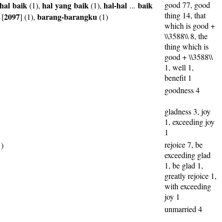
hal
baik
hal
yang
baik
hal-hal
baik
good 77, good
(1),
(1),
...
thing 14, that
2097
barang-barangku
[
] (1),
(1)
which is good +
\\3588\\ 8, the
thing which is
good + \\3588\\
1, well 1,
benefit 1
goodness 4
gladness 3, joy
1, exceeding joy
1
rejoice 7, be
)
exceeding glad
1, be glad 1,
greatly rejoice 1,
with exceeding
joy 1
unmarried 4