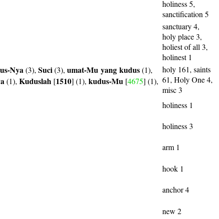
holiness 5,
sanctification 5
sanctuary 4,
holy place 3,
holiest of all 3,
holinest 1
us-Nya
Suci
umat-Mu
yang
kudus
holy 161, saints
(3),
(3),
(1),
61, Holy One 4,
ya
Kuduslah
1510
kudus-Mu
(1),
[
] (1),
[
4675
] (1),
misc 3
holiness 1
holiness 3
arm 1
hook 1
anchor 4
new 2