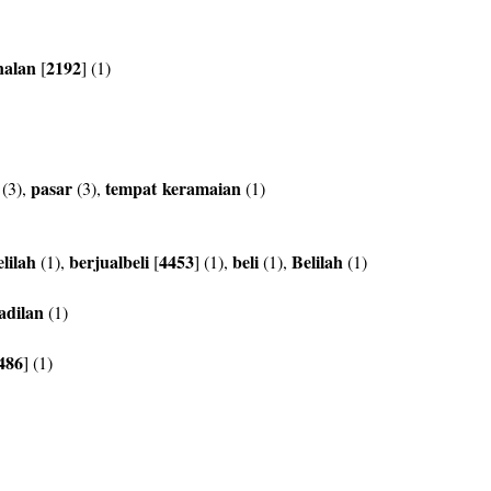
nalan
2192
[
] (1)
pasar
tempat
keramaian
(3),
(3),
(1)
elilah
berjualbeli
4453
beli
Belilah
(1),
[
] (1),
(1),
(1)
adilan
(1)
486
] (1)