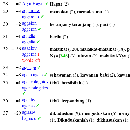
28
=2
Hagar
Hagar
(2)
Agar
✔
29
=3
aggareuw
memaksa
memaksamu
(2),
(1)
aggareuo
✔
30
=2
aggeion
keranjang-keranjang
guci
(1),
(1)
aggeion
✔
31
=1
aggelia
berita
(2)
aggelia
✔
32
=186
aggelov
malaikat
malaikat-malaikat
p
(120),
(18),
aggelos
1
Nya
utusan
malaikat-Nya
[
846
] (3),
(2),
(
words left
33
=2
age
age
✔
34
=8
agele
sekawanan
kawanan
babi
kawa
(3),
(2),
agelh
✔
35
=1
agenealoghtov
tidak
bersilsilah
(1)
agenealogetos
✔
36
=1
agenhv
tidak
terpandang
(1)
agenes
✔
37
=29
agiazw
dikuduskan
menguduskan
meny
(9),
(6),
hagiazo
✔
Dikuduskanlah
dikhususkan
(1),
(1),
(1)