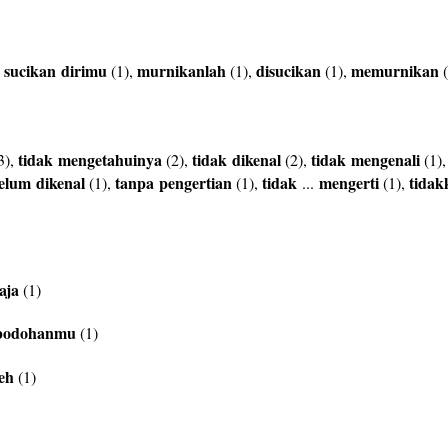
sucikan
dirimu
murnikanlah
disucikan
memurnikan
,
(1),
(1),
(1),
(
tidak
mengetahuinya
tidak
dikenal
tidak
mengenali
3),
(2),
(2),
(1)
elum
dikenal
tanpa
pengertian
tidak
mengerti
tidak
(1),
(1),
...
(1),
aja
(1)
bodohanmu
(1)
leh
(1)