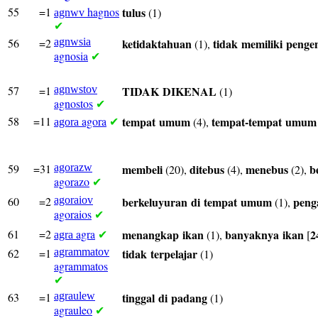
55
=1
hagnos
tulus
(1)
agnwv
✔
56
=2
agnwsia
ketidaktahuan
tidak
memiliki
penge
(1),
agnosia
✔
57
=1
agnwstov
TIDAK
DIKENAL
(1)
agnostos
✔
58
=11
agora
tempat
umum
tempat-tempat
umum
(4),
agora
✔
59
=31
agorazw
membeli
ditebus
menebus
b
(20),
(4),
(2),
agorazo
✔
60
=2
agoraiov
berkeluyuran
di
tempat
umum
peng
(1),
agoraios
✔
61
=2
agra
menangkap
ikan
banyaknya
ikan
2
(1),
[
agra
✔
62
=1
agrammatov
tidak
terpelajar
(1)
agrammatos
✔
63
=1
agraulew
tinggal
di
padang
(1)
agrauleo
✔