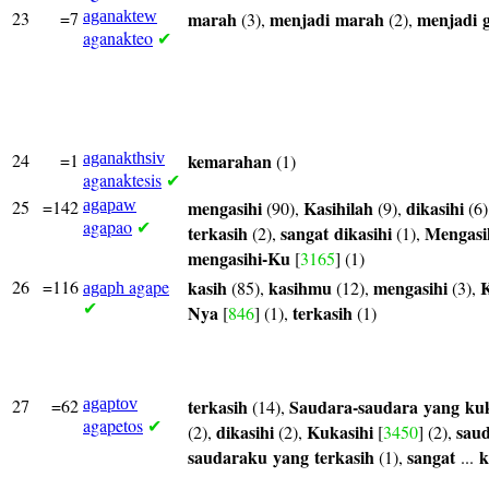
23
=7
aganaktew
marah
menjadi
marah
menjadi
(3),
(2),
aganakteo
✔
24
=1
aganakthsiv
kemarahan
(1)
aganaktesis
✔
25
=142
agapaw
mengasihi
Kasihilah
dikasihi
(90),
(9),
(6)
agapao
✔
terkasih
sangat
dikasihi
Mengasi
(2),
(1),
mengasihi-Ku
[
3165
] (1)
26
=116
agape
kasih
kasihmu
mengasihi
K
(85),
(12),
(3),
agaph
✔
Nya
terkasih
[
846
] (1),
(1)
27
=62
agaptov
terkasih
Saudara-saudara
yang
kuk
(14),
agapetos
✔
dikasihi
Kukasihi
sau
(2),
(2),
[
3450
] (2),
saudaraku
yang
terkasih
sangat
k
(1),
...