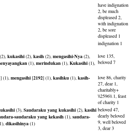
have indignation
2, be much
displeased 2,
with indignation
2, be sore
displeased 1
indignation 1
kukasihi
kasih
mengasihi-Nya
love 135,
(2),
(2),
(2),
(2),
beloved 7
enyayangkan
merindukan
Kukasihi
(1),
(1),
(1),
mengasihi
2192
kasihku
kasih-
love 86, charity
8
] (1),
[
] (1),
(1),
27, dear 1,
charitably+
\\2596\\ 1, feast
of charity 1
ukasihi
Saudaraku
yang
kukasihi
kasihi
beloved 47,
(3),
(2),
dearly beloved
audara-saudaraku
yang
kekasih
saudara-
(1),
9, well beloved
dikasihinya
1),
(1)
3, dear 3