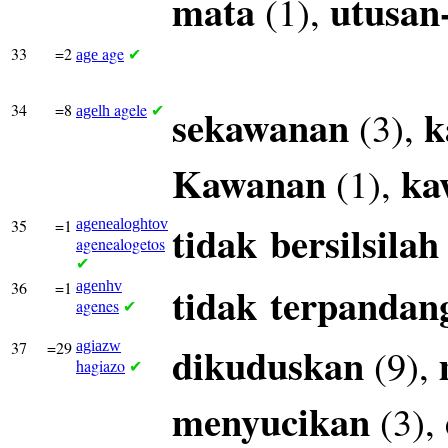
mata
utusan
(1),
33
=2
age
age
✔
34
=8
agele
sekawanan
k
(3),
agelh
✔
Kawanan
ka
(1),
35
=1
agenealoghtov
tidak
bersilsilah
agenealogetos
✔
36
=1
agenhv
tidak
terpandan
agenes
✔
37
=29
agiazw
dikuduskan
(9),
hagiazo
✔
menyucikan
(3),