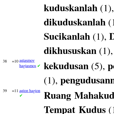
kuduskanlah
(1)
dikuduskanlah
(
Sucikanlah
(1),
dikhususkan
(1)
38
=10
agiasmov
kekudusan
p
(5),
hagiasmos
✔
pengudusan
(1),
39
=11
hagion
Ruang
Mahakud
agion
✔
Tempat
Kudus
(