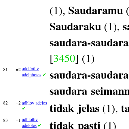
Saudaramu
(1),
(
Saudaraku
s
(1),
saudara-saudar
[
3450
] (1)
81
=2
adelfothv
saudara-saudara
adelphotes
✔
saudara
seiman
82
=2
adelos
tidak
jelas
t
(1),
adhlov
✔
83
=1
adhlothv
tidak
pasti
(1)
adelotes
✔