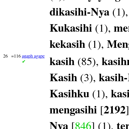
dikasihi-Nya
(1)
Kukasihi
me
(1),
kekasih
Meng
(1),
26
=116
agape
kasih
kasi
(85),
agaph
✔
Kasih
kasih
(3),
Kasihku
kas
(1),
mengasihi
2192
[
Nya
te
[
846
] (1),