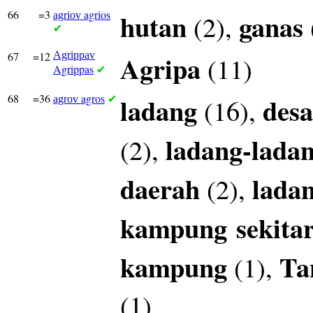
66
=3
agrios
hutan
ganas
(2),
agriov
✔
67
=12
Agrippav
Agripa
(11)
Agrippas
✔
68
=36
agros
ladang
desa
(16),
agrov
✔
ladang-lada
(2),
daerah
lada
(2),
kampung
sekita
kampung
Ta
(1),
(1)