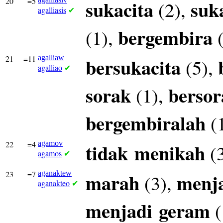
20
=5
sukacita
suk
(2),
agalliasis
✔
bergembira
(1),
(
21
=11
agalliaw
bersukacita
(5),
agalliao
✔
sorak
bersor
(1),
bergembiralah
(
22
=4
agamov
tidak
menikah
(
agamos
✔
23
=7
aganaktew
marah
menj
(3),
aganakteo
✔
menjadi
geram
(