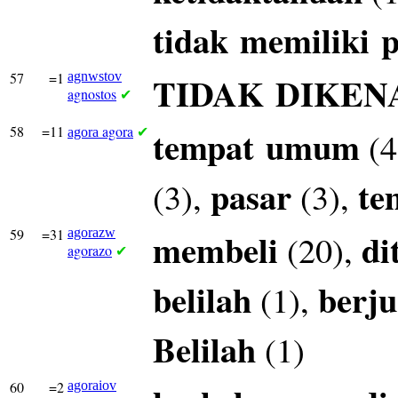
tidak
memiliki
p
57
=1
agnwstov
TIDAK
DIKEN
agnostos
✔
58
=11
agora
tempat
umum
(4
agora
✔
pasar
te
(3),
(3),
59
=31
agorazw
membeli
di
(20),
agorazo
✔
belilah
berju
(1),
Belilah
(1)
60
=2
agoraiov