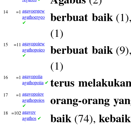
14
=1
agayoergew
berbuat
baik
(1)
agathoergeo
✔
(1)
15
=11
agayopoiew
berbuat
baik
(9)
agathopoieo
✔
(1)
16
=1
agayopoiia
terus
melakuka
agathopoiia
✔
17
=1
agayopoiov
orang-orang
yan
agathopoios
✔
18
=102
agayov
baik
kebai
(74),
agathos
✔