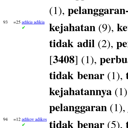
pelanggaran
(1),
93
=25
adikia
kejahatan
ke
(9),
adikia
✔
tidak
adil
pe
(2),
3408
perbu
[
] (1),
tidak
benar
(1),
kejahatannya
(1)
pelanggaran
(1)
94
=12
adikos
tidak
benar
(5),
adikov
✔