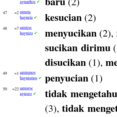
baru
(2)
agnaphos
✔
47
=2
agneia
kesucian
(2)
hagneia
✔
48
=7
agnizw
menyucikan
(2),
hagnizo
✔
sucikan
dirimu
(
disucikan
me
(1),
49
=1
agnismov
penyucian
(1)
hagnismos
✔
50
=22
agnoew
tidak
mengetahu
agnoeo
✔
tidak
menge
(3),