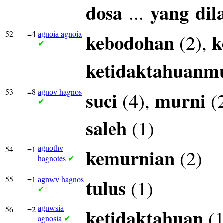
dosa
yang
dil
...
52
=4
agnoia
kebodohan
k
(2),
agnoia
✔
ketidaktahuanm
53
=8
hagnos
suci
murni
(4),
(
agnov
✔
saleh
(1)
54
=1
agnothv
kemurnian
(2)
hagnotes
✔
55
=1
hagnos
tulus
(1)
agnwv
✔
56
=2
agnwsia
ketidaktahuan
(1
agnosia
✔