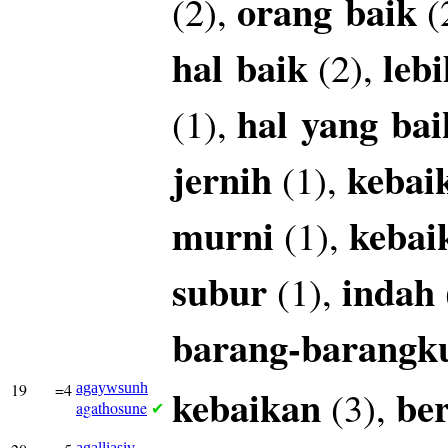
orang
baik
(2),
(
hal
baik
lebi
(2),
hal
yang
bai
(1),
jernih
kebai
(1),
murni
kebai
(1),
subur
indah
(1),
barang-barangk
19
=4
agaywsunh
kebaikan
be
(3),
agathosune
✔
agalliasiv