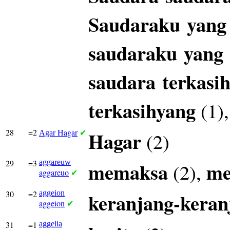
Saudaraku
yang
saudaraku
yang
saudara
terkasi
terkasihyang
(1)
28
=2
Hagar
Hagar
(2)
Agar
✔
29
=3
aggareuw
memaksa
m
(2),
aggareuo
✔
30
=2
aggeion
keranjang-keran
aggeion
✔
31
=1
aggelia