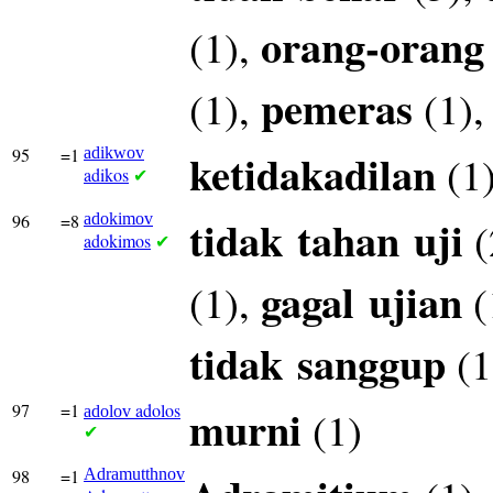
orang-orang
(1),
pemeras
(1),
(1)
95
=1
adikwov
ketidakadilan
(1
adikos
✔
96
=8
adokimov
tidak
tahan
uji
(
adokimos
✔
gagal
ujian
(1),
(
tidak
sanggup
(1
97
=1
adolos
murni
(1)
adolov
✔
98
=1
Adramutthnov