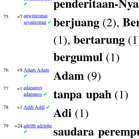
penderitaan-Nya
✔
75
=7
agwnizomai
berjuang
Be
(2),
agonizomai
✔
bertarung
(1),
(1
bergumul
(1)
76
=9
Adam
Adam
(9)
Adam
✔
77
=1
adapanov
tanpa
upah
(1)
adapanos
✔
78
=1
Addi
Adi
(1)
Addi
✔
79
=24
adelphe
saudara
peremp
adelfh
✔