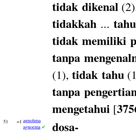
tidak
dikenal
(2)
tidakkah
tahu
...
tidak
memiliki
p
tanpa
mengenal
tidak
tahu
(1),
(1
tanpa
pengertia
mengetahui
375
[
51
=1
agnohma
dosa-
agnoema
✔