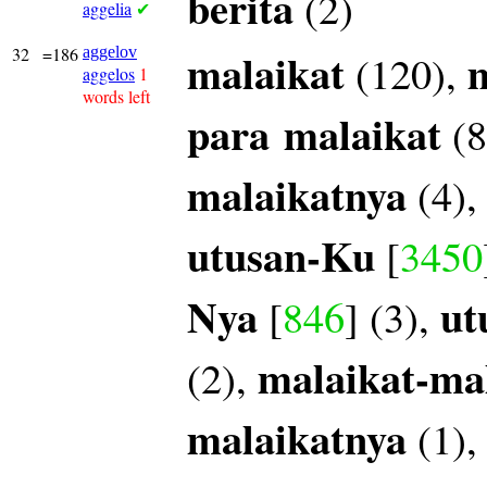
berita
(2)
aggelia
✔
32
=186
aggelov
malaikat
m
(120),
aggelos
1
words left
para
malaikat
(8
malaikatnya
(4)
utusan-Ku
[
3450
Nya
ut
[
846
] (3),
malaikat-ma
(2),
malaikatnya
(1)