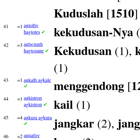
Kuduslah
1510
[
]
41
=1
agiothv
kekudusan-Nya
(
hagiotes
✔
42
=3
agiwsunh
Kekudusan
(1),
hagiosune
✔
(1)
43
=1
agkale
menggendong
1
[
agkalh
✔
44
=1
agkistron
kail
(1)
agkistron
✔
45
=4
agkura
jangkar
jang
(2),
agkura
✔
46
=2
agnafov