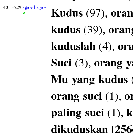
40
=229
hagios
Kudus
oran
(97),
agiov
✔
kudus
oran
(39),
kuduslah
or
(4),
Suci
orang
y
(3),
Mu
yang
kudus
orang
suci
o
(1),
paling
suci
k
(1),
dikuduskan
256
[