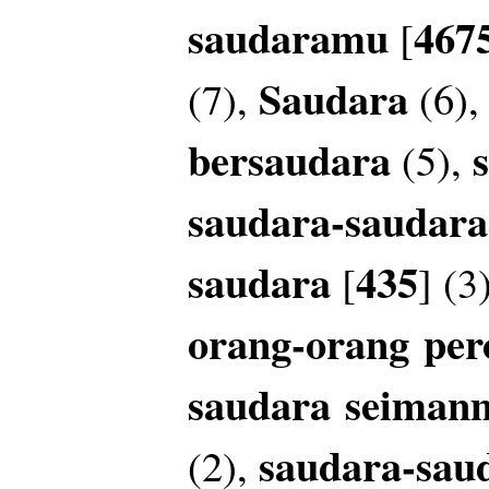
saudaramu
467
[
Saudara
(7),
(6)
bersaudara
(5),
saudara-saudar
saudara
435
[
] (3
orang-orang
per
saudara
seiman
saudara-sau
(2),