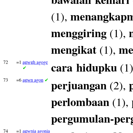
menangkap
(1),
menggiring
(1),
mengikat
me
(1),
72
=1
agoge
cara
hidupku
(1
agwgh
✔
73
=6
agon
perjuangan
(2),
agwn
✔
perlombaan
(1),
pergumulan-per
74
=1
agonia
agwnia