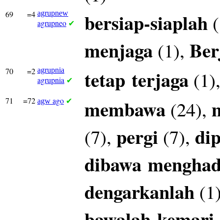
69
=4
agrupnew
bersiap-siaplah
(
agrupneo
✔
menjaga
Ber
(1),
70
=2
agrupnia
tetap
terjaga
(1)
agrupnia
✔
71
=72
ago
membawa
(24),
agw
✔
pergi
di
(7),
(7),
dibawa
mengha
dengarkanlah
(1
bawalah
kemari