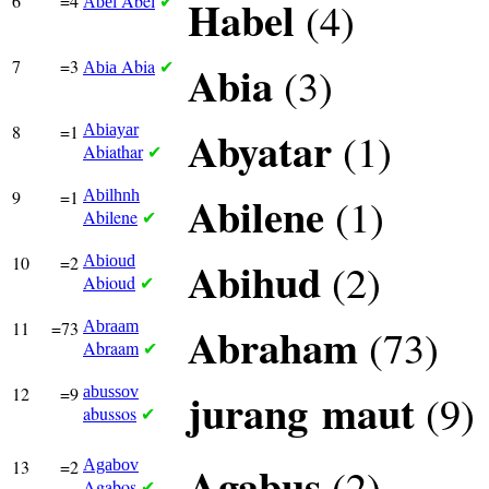
6
=4
Abel
Habel
(4)
Abel
✔
7
=3
Abia
Abia
(3)
Abia
✔
8
=1
Abiayar
Abyatar
(1)
Abiathar
✔
9
=1
Abilhnh
Abilene
(1)
Abilene
✔
10
=2
Abioud
Abihud
(2)
Abioud
✔
11
=73
Abraam
Abraham
(73)
Abraam
✔
12
=9
abussov
jurang
maut
(9)
abussos
✔
13
=2
Agabov
Agabus
(2)
Agabos
✔