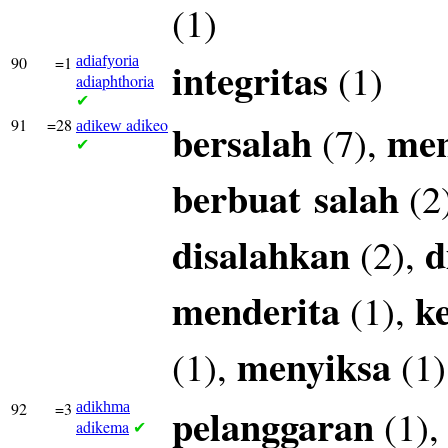
(1)
90
=1
adiafyoria
integritas
(1)
adiaphthoria
✔
91
=28
adikeo
bersalah
men
(7),
adikew
✔
berbuat
salah
(2
disalahkan
d
(2),
menderita
k
(1),
menyiksa
(1),
(1)
92
=3
adikhma
pelanggaran
(1)
adikema
✔