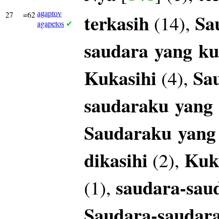
27
=62
agaptov
terkasih
Sa
(14),
agapetos
✔
saudara
yang
ku
Kukasihi
Sa
(4),
saudaraku
yang
Saudaraku
yang
dikasihi
Kuk
(2),
saudara-sau
(1),
Saudara-saudar