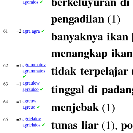
berkeluyuran
di
agoraios
✔
pengadilan
(1)
61
=2
agra
banyaknya
ikan
agra
✔
menangkap
ikan
62
=1
agrammatov
tidak
terpelajar
agrammatos
✔
63
=1
agraulew
tinggal
di
padan
agrauleo
✔
64
=1
agreuw
menjebak
(1)
agreuo
✔
65
=2
agrielaiov
tunas
liar
po
(1),
agrielaios
✔