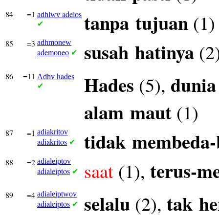
84
=1
adelos
tanpa
tujuan
(1)
adhlwv
✔
85
=3
adhmonew
susah
hatinya
(2
ademoneo
✔
86
=11
hades
Hades
dunia
(5),
Adhv
✔
alam
maut
(1)
87
=1
adiakritov
tidak
membeda-
adiakritos
✔
88
=2
adialeiptov
terus-m
saat
(1),
adialeiptos
✔
89
=4
adialeiptwov
selalu
tak
he
(2),
adialeiptos
✔