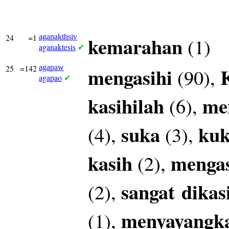
24
=1
aganakthsiv
kemarahan
(1)
aganaktesis
✔
25
=142
agapaw
mengasihi
(90),
agapao
✔
kasihilah
me
(6),
suka
kuk
(4),
(3),
kasih
mengas
(2),
sangat
dikas
(2),
menyayangk
(1),