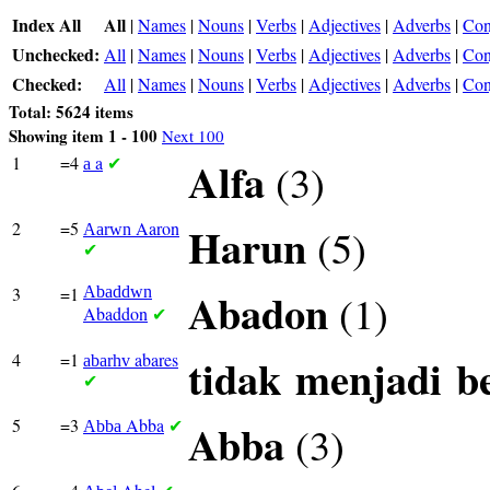
Index All
All
|
Names
|
Nouns
|
Verbs
|
Adjectives
|
Adverbs
|
Con
Unchecked:
All
|
Names
|
Nouns
|
Verbs
|
Adjectives
|
Adverbs
|
Con
Checked:
All
|
Names
|
Nouns
|
Verbs
|
Adjectives
|
Adverbs
|
Con
Total: 5624 items
Showing item 1 - 100
Next 100
1
=4
a
Alfa
(3)
a
✔
2
=5
Aaron
Harun
(5)
Aarwn
✔
3
=1
Abaddwn
Abadon
(1)
Abaddon
✔
4
=1
abares
tidak
menjadi
b
abarhv
✔
5
=3
Abba
Abba
(3)
Abba
✔