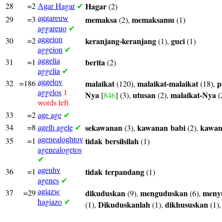
28
=2
Hagar
Hagar
(2)
Agar
✔
29
=3
aggareuw
memaksa
memaksamu
(2),
(1)
aggareuo
✔
30
=2
aggeion
keranjang-keranjang
guci
(1),
(1)
aggeion
✔
31
=1
aggelia
berita
(2)
aggelia
✔
32
=186
aggelov
malaikat
malaikat-malaikat
p
(120),
(18),
aggelos
1
Nya
utusan
malaikat-Nya
[
846
] (3),
(2),
(
words left
33
=2
age
age
✔
34
=8
agele
sekawanan
kawanan
babi
kawa
(3),
(2),
agelh
✔
35
=1
agenealoghtov
tidak
bersilsilah
(1)
agenealogetos
✔
36
=1
agenhv
tidak
terpandang
(1)
agenes
✔
37
=29
agiazw
dikuduskan
menguduskan
meny
(9),
(6),
hagiazo
✔
Dikuduskanlah
dikhususkan
(1),
(1),
(1)