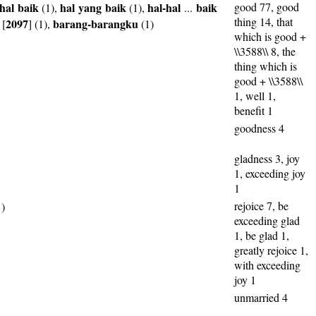
hal
baik
hal
yang
baik
hal-hal
baik
good 77, good
(1),
(1),
...
thing 14, that
2097
barang-barangku
[
] (1),
(1)
which is good +
\\3588\\ 8, the
thing which is
good + \\3588\\
1, well 1,
benefit 1
goodness 4
gladness 3, joy
1, exceeding joy
1
rejoice 7, be
)
exceeding glad
1, be glad 1,
greatly rejoice 1,
with exceeding
joy 1
unmarried 4