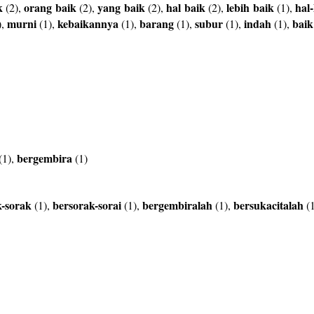
k
orang
baik
yang
baik
hal
baik
lebih
baik
hal-
(2),
(2),
(2),
(2),
(1),
murni
kebaikannya
barang
subur
indah
baik
),
(1),
(1),
(1),
(1),
(1),
bergembira
(1),
(1)
k-sorak
bersorak-sorai
bergembiralah
bersukacitalah
(1),
(1),
(1),
(1