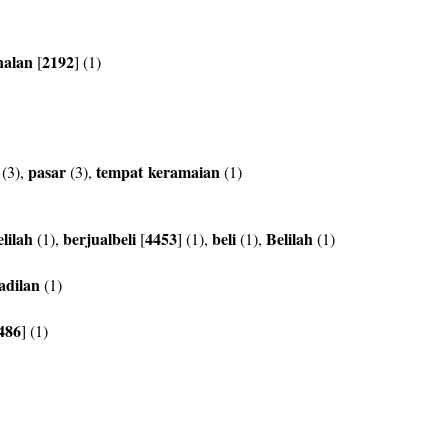
nalan
2192
[
] (1)
pasar
tempat
keramaian
(3),
(3),
(1)
elilah
berjualbeli
4453
beli
Belilah
(1),
[
] (1),
(1),
(1)
adilan
(1)
486
] (1)