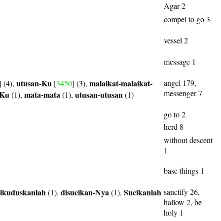
Agar 2
compel to go 3
vessel 2
message 1
utusan-Ku
malaikat-malaikat-
angel 179,
] (4),
[
3450
] (3),
messenger 7
-Ku
mata-mata
utusan-utusan
(1),
(1),
(1)
go to 2
herd 8
without descent
1
base things 1
ikuduskanlah
disucikan-Nya
Sucikanlah
sanctify 26,
(1),
(1),
hallow 2, be
holy 1