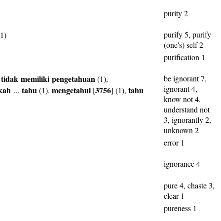
purity 2
purify 5, purify
1)
(one's) self 2
purification 1
tidak
memiliki
pengetahuan
be ignorant 7,
,
(1),
ignorant 4,
kah
tahu
mengetahui
3756
tahu
...
(1),
[
] (1),
know not 4,
understand not
3, ignorantly 2,
unknown 2
error 1
ignorance 4
pure 4, chaste 3,
clear 1
pureness 1