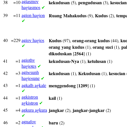
38
=10
agiasmov
kekudusan
pengudusan
kesucian
(5),
(3),
hagiasmos
✔
39
=11
hagion
Ruang
Mahakudus
Kudus
temp
(9),
(2),
agion
✔
40
=229
hagios
Kudus
orang-orang
kudus
ku
(97),
(44),
agiov
✔
orang
yang
kudus
orang
suci
pa
(1),
(1),
dikuduskan
2564
[
] (1)
41
=1
agiothv
kekudusan-Nya
ketulusan
(1),
(1)
hagiotes
✔
42
=3
agiwsunh
kekudusan
Kekudusan
kesucian
(1),
(1),
hagiosune
✔
43
=1
agkale
menggendong
1209
[
] (1)
agkalh
✔
44
=1
agkistron
kail
(1)
agkistron
✔
45
=4
agkura
jangkar
jangkar-jangkar
(2),
(2)
agkura
✔
46
=2
agnafov
baru
(2)