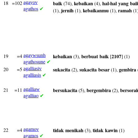
18
=102
agayov
baik
kebaikan
hal-hal
yang
bai
(74),
(4),
agathos
✔
jernih
kebaikanmu
ramah
(1),
(1),
(1),
(1
19
=4
agaywsunh
kebaikan
berbuat
baik
2107
(3),
[
] (1)
agathosune
✔
20
=5
agalliasiv
sukacita
sukacita
besar
gembira
(2),
(1),
agalliasis
✔
21
=11
agalliaw
bersukacita
bergembira
bersora
(5),
(2),
agalliao
✔
22
=4
agamov
tidak
menikah
tidak
kawin
(3),
(1)
agamos
✔