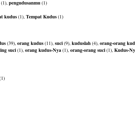
pengudusanmu
(1),
(1)
at
kudus
Tempat
Kudus
(1),
(1)
dus
orang
kudus
suci
kuduslah
orang-orang
kud
(39),
(11),
(9),
(4),
ling
suci
orang
kudus-Nya
orang-orang
suci
Kudus-N
(1),
(1),
(1),
(1)