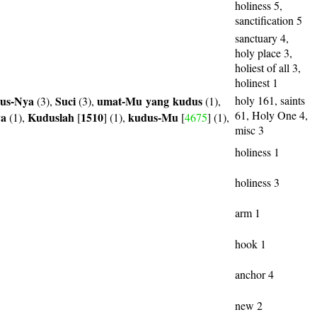
holiness 5,
sanctification 5
sanctuary 4,
holy place 3,
holiest of all 3,
holinest 1
us-Nya
Suci
umat-Mu
yang
kudus
holy 161, saints
(3),
(3),
(1),
61, Holy One 4,
ya
Kuduslah
1510
kudus-Mu
(1),
[
] (1),
[
4675
] (1),
misc 3
holiness 1
holiness 3
arm 1
hook 1
anchor 4
new 2