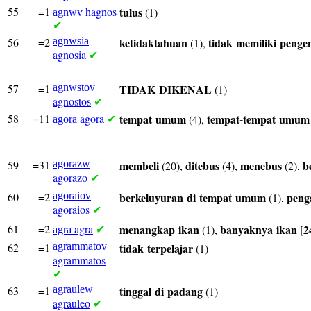
55
=1
hagnos
tulus
(1)
agnwv
✔
56
=2
agnwsia
ketidaktahuan
tidak
memiliki
penge
(1),
agnosia
✔
57
=1
agnwstov
TIDAK
DIKENAL
(1)
agnostos
✔
58
=11
agora
tempat
umum
tempat-tempat
umum
(4),
agora
✔
59
=31
agorazw
membeli
ditebus
menebus
b
(20),
(4),
(2),
agorazo
✔
60
=2
agoraiov
berkeluyuran
di
tempat
umum
peng
(1),
agoraios
✔
61
=2
agra
menangkap
ikan
banyaknya
ikan
2
(1),
[
agra
✔
62
=1
agrammatov
tidak
terpelajar
(1)
agrammatos
✔
63
=1
agraulew
tinggal
di
padang
(1)
agrauleo
✔