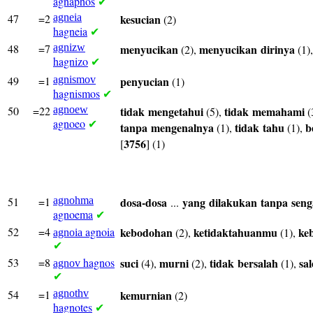
agnaphos
✔
47
=2
agneia
kesucian
(2)
hagneia
✔
48
=7
agnizw
menyucikan
menyucikan
dirinya
(2),
(1)
hagnizo
✔
49
=1
agnismov
penyucian
(1)
hagnismos
✔
50
=22
agnoew
tidak
mengetahui
tidak
memahami
(5),
(
agnoeo
✔
tanpa
mengenalnya
tidak
tahu
b
(1),
(1),
3756
[
] (1)
51
=1
agnohma
dosa-dosa
yang
dilakukan
tanpa
seng
...
agnoema
✔
52
=4
agnoia
kebodohan
ketidaktahuanmu
ke
(2),
(1),
agnoia
✔
53
=8
hagnos
suci
murni
tidak
bersalah
sa
(4),
(2),
(1),
agnov
✔
54
=1
agnothv
kemurnian
(2)
hagnotes
✔