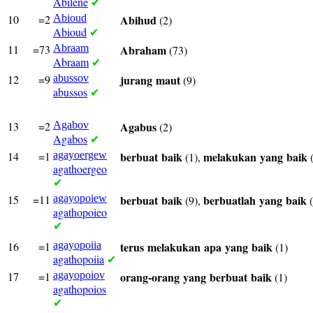
Abilene
✔
10
=2
Abioud
Abihud
(2)
Abioud
✔
11
=73
Abraam
Abraham
(73)
Abraam
✔
12
=9
abussov
jurang
maut
(9)
abussos
✔
13
=2
Agabov
Agabus
(2)
Agabos
✔
14
=1
agayoergew
berbuat
baik
melakukan
yang
baik
(1),
(
agathoergeo
✔
15
=11
agayopoiew
berbuat
baik
berbuatlah
yang
baik
(9),
(
agathopoieo
✔
16
=1
agayopoiia
terus
melakukan
apa
yang
baik
(1)
agathopoiia
✔
17
=1
agayopoiov
orang-orang
yang
berbuat
baik
(1)
agathopoios
✔