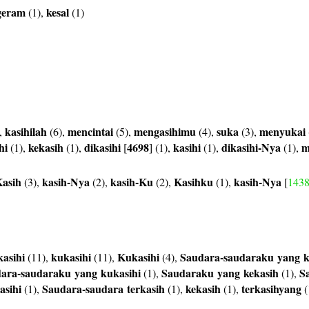
geram
kesal
(1),
(1)
kasihilah
mencintai
mengasihimu
suka
menyukai
,
(6),
(5),
(4),
(3),
hi
kekasih
dikasihi
4698
kasihi
dikasihi-Nya
m
(1),
(1),
[
] (1),
(1),
(1),
asih
kasih-Nya
kasih-Ku
Kasihku
kasih-Nya
(3),
(2),
(2),
(1),
[
143
asihi
kukasihi
Kukasihi
Saudara-saudaraku
yang
k
(11),
(11),
(4),
dara-saudaraku
yang
kukasihi
Saudaraku
yang
kekasih
S
(1),
(1),
asihi
Saudara-saudara
terkasih
kekasih
terkasihyang
(1),
(1),
(1),
(