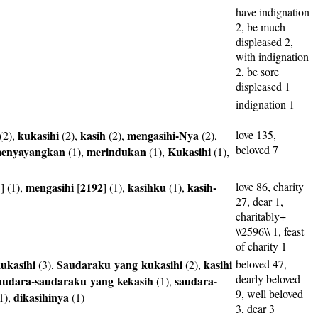
have indignation
2, be much
displeased 2,
with indignation
2, be sore
displeased 1
indignation 1
kukasihi
kasih
mengasihi-Nya
love 135,
(2),
(2),
(2),
(2),
beloved 7
enyayangkan
merindukan
Kukasihi
(1),
(1),
(1),
mengasihi
2192
kasihku
kasih-
love 86, charity
8
] (1),
[
] (1),
(1),
27, dear 1,
charitably+
\\2596\\ 1, feast
of charity 1
ukasihi
Saudaraku
yang
kukasihi
kasihi
beloved 47,
(3),
(2),
dearly beloved
audara-saudaraku
yang
kekasih
saudara-
(1),
9, well beloved
dikasihinya
1),
(1)
3, dear 3