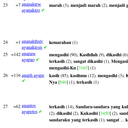
23
=7
aganaktew
marah
menjadi
marah
menjadi
(3),
(2),
aganakteo
✔
24
=1
aganakthsiv
kemarahan
(1)
aganaktesis
✔
25
=142
agapaw
mengasihi
Kasihilah
dikasihi
(90),
(9),
(6)
agapao
✔
terkasih
sangat
dikasihi
Mengasi
(2),
(1),
mengasihi-Ku
[
3165
] (1)
26
=116
agape
kasih
kasihmu
mengasihi
K
(85),
(12),
(3),
agaph
✔
Nya
terkasih
[
846
] (1),
(1)
27
=62
agaptov
terkasih
Saudara-saudara
yang
kuk
(14),
agapetos
✔
dikasihi
Kukasihi
sau
(2),
(2),
[
3450
] (2),
saudaraku
yang
terkasih
sangat
k
(1),
...