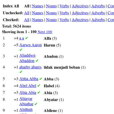
Index All
All
|
Names
|
Nouns
|
Verbs
|
Adjectives
|
Adverbs
|
Con
Unchecked:
All
|
Names
|
Nouns
|
Verbs
|
Adjectives
|
Adverbs
|
Con
Checked:
All
|
Names
|
Nouns
|
Verbs
|
Adjectives
|
Adverbs
|
Con
Total: 5624 items
Showing item 1 - 100
Next 100
1
=4
a
Alfa
(3)
a
✔
2
=5
Aaron
Harun
(5)
Aarwn
✔
3
=1
Abaddwn
Abadon
(1)
Abaddon
✔
4
=1
abares
tidak
menjadi
beban
(1)
abarhv
✔
5
=3
Abba
Abba
(3)
Abba
✔
6
=4
Abel
Habel
(4)
Abel
✔
7
=3
Abia
Abia
(3)
Abia
✔
8
=1
Abiayar
Abyatar
(1)
Abiathar
✔
9
=1
Abilhnh
Abilene
(1)