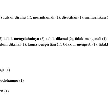
sucikan
dirimu
murnikanlah
disucikan
memurnikan
,
(1),
(1),
(1),
(
tidak
mengetahuinya
tidak
dikenal
tidak
mengenali
3),
(2),
(2),
(1)
elum
dikenal
tanpa
pengertian
tidak
mengerti
tidak
(1),
(1),
...
(1),
aja
(1)
bodohanmu
(1)
leh
(1)