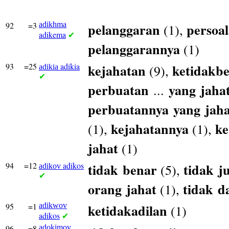
92
=3
adikhma
pelanggaran
persoa
(1),
adikema
✔
pelanggarannya
(1)
93
=25
adikia
kejahatan
ketidakb
(9),
adikia
✔
perbuatan
yang
jaha
...
perbuatannya
yang
jah
kejahatannya
ke
(1),
(1),
jahat
(1)
94
=12
adikos
tidak
benar
tidak
j
(5),
adikov
✔
orang
jahat
tidak
d
(1),
95
=1
adikwov
ketidakadilan
(1)
adikos
✔
96
=8
adokimov