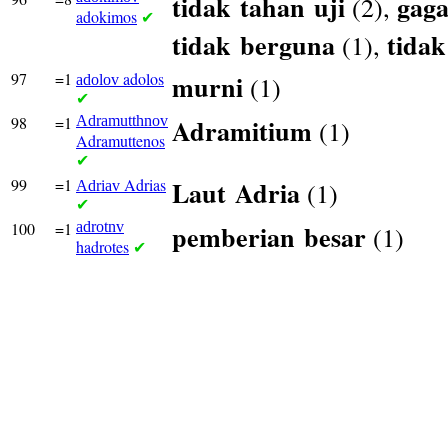
tidak
tahan
uji
gaga
(2),
adokimos
✔
tidak
berguna
tidak
(1),
97
=1
adolos
murni
(1)
adolov
✔
98
=1
Adramutthnov
Adramitium
(1)
Adramuttenos
✔
99
=1
Adrias
Laut
Adria
(1)
Adriav
✔
100
=1
adrotnv
pemberian
besar
(1)
hadrotes
✔