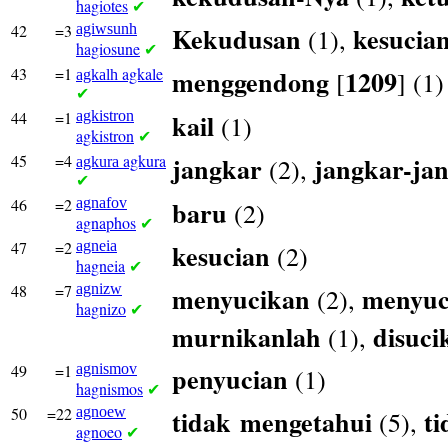
hagiotes
✔
42
=3
agiwsunh
Kekudusan
kesucia
(1),
hagiosune
✔
43
=1
agkale
menggendong
1209
[
] (1)
agkalh
✔
44
=1
agkistron
kail
(1)
agkistron
✔
45
=4
agkura
jangkar
jangkar-ja
(2),
agkura
✔
46
=2
agnafov
baru
(2)
agnaphos
✔
47
=2
agneia
kesucian
(2)
hagneia
✔
48
=7
agnizw
menyucikan
menyuc
(2),
hagnizo
✔
murnikanlah
disuci
(1),
49
=1
agnismov
penyucian
(1)
hagnismos
✔
50
=22
agnoew
tidak
mengetahui
ti
(5),
agnoeo
✔