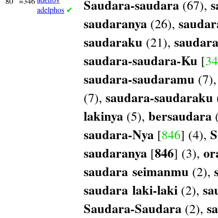
80
=346
Saudara-saudara
s
(67),
adelphos
✔
saudaranya
saudar
(26),
saudaraku
saudar
(21),
saudara-saudara-Ku
[
34
saudara-saudaramu
(7)
saudara-saudaraku
(7),
lakinya
bersaudara
(5),
(
saudara-Nya
S
[
846
] (4),
saudaranya
846
or
[
] (3),
saudara
seimanmu
(2),
saudara
laki-laki
sa
(2),
Saudara-Saudara
s
(2),