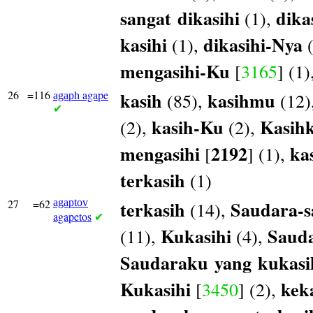
sangat
dikasihi
dika
(1),
kasihi
dikasihi-Nya
(1),
(
mengasihi-Ku
[
3165
] (1)
26
=116
agape
kasih
kasihmu
(85),
(12)
agaph
✔
kasih-Ku
Kasih
(2),
(2),
mengasihi
2192
ka
[
] (1),
terkasih
(1)
27
=62
agaptov
terkasih
Saudara-s
(14),
agapetos
✔
Kukasihi
Saud
(11),
(4),
Saudaraku
yang
kukasi
Kukasihi
kek
[
3450
] (2),