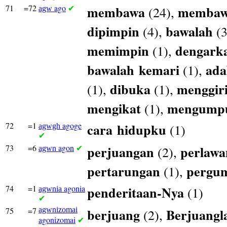
71
=72
ago
membawa
membaw
(24),
agw
✔
dipimpin
bawalah
(4),
(3
memimpin
dengark
(1),
bawalah
kemari
ada
(1),
dibuka
menggir
(1),
(1),
mengikat
mengump
(1),
72
=1
agoge
cara
hidupku
(1)
agwgh
✔
73
=6
agon
perjuangan
perlaw
(2),
agwn
✔
pertarungan
pergu
(1),
74
=1
agonia
penderitaan-Nya
(1)
agwnia
✔
75
=7
agwnizomai
berjuang
Berjuangl
(2),
agonizomai
✔