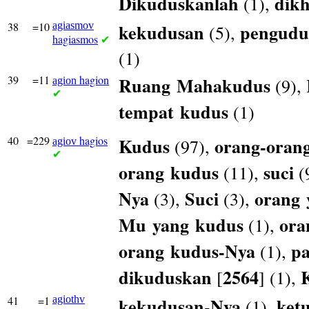
Dikuduskanlah
dik
(1),
38
=10
agiasmov
kekudusan
pengudu
(5),
hagiasmos
✔
(1)
39
=11
hagion
Ruang
Mahakudus
(9),
agion
✔
tempat
kudus
(1)
40
=229
hagios
Kudus
orang-oran
(97),
agiov
✔
orang
kudus
suci
(11),
(
Nya
Suci
orang
(3),
(3),
Mu
yang
kudus
ora
(1),
orang
kudus-Nya
pa
(1),
dikuduskan
2564
[
] (1),
41
=1
agiothv
kekudusan-Nya
ket
(1),