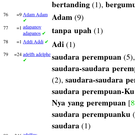
bertanding
bergumu
(1),
76
=9
Adam
Adam
(9)
Adam
✔
77
=1
adapanov
tanpa
upah
(1)
adapanos
✔
78
=1
Addi
Adi
(1)
Addi
✔
79
=24
adelphe
saudara
perempuan
(5)
adelfh
✔
saudara-saudara
perem
saudara-saudara
pe
(2),
saudara
perempuan-Ku
Nya
yang
perempuan
[
8
saudara
perempuanku
(
saudara
(1)
adelfov