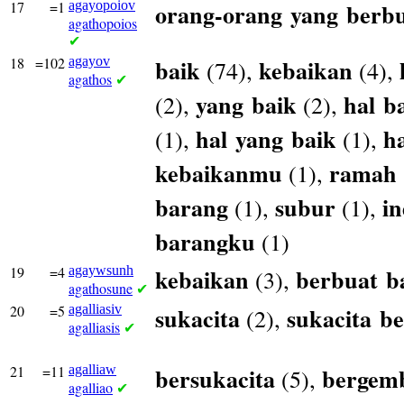
17
=1
agayopoiov
orang-orang
yang
berb
agathopoios
✔
18
=102
agayov
baik
kebaikan
(74),
(4),
agathos
✔
yang
baik
hal
b
(2),
(2),
hal
yang
baik
ha
(1),
(1),
kebaikanmu
ramah
(1),
barang
subur
i
(1),
(1),
barangku
(1)
19
=4
agaywsunh
kebaikan
berbuat
b
(3),
agathosune
✔
20
=5
agalliasiv
sukacita
sukacita
be
(2),
agalliasis
✔
21
=11
agalliaw
bersukacita
bergem
(5),
agalliao
✔