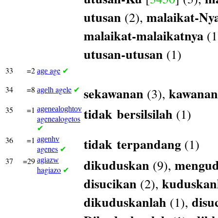
utusan
malaikat-Ny
(2),
malaikat-malaikatnya
(1
utusan-utusan
(1)
33
=2
age
age
✔
34
=8
agele
sekawanan
kawanan
(3),
agelh
✔
35
=1
agenealoghtov
tidak
bersilsilah
(1)
agenealogetos
✔
36
=1
agenhv
tidak
terpandang
(1)
agenes
✔
37
=29
agiazw
dikuduskan
mengud
(9),
hagiazo
✔
disucikan
kuduskan
(2),
dikuduskanlah
disu
(1),