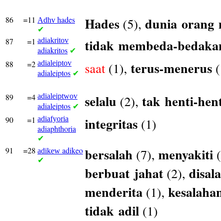
86
=11
hades
Hades
dunia
orang
(5),
Adhv
✔
87
=1
adiakritov
tidak
membeda-bedaka
adiakritos
✔
88
=2
adialeiptov
terus-menerus
saat
(1),
(
adialeiptos
✔
89
=4
adialeiptwov
selalu
tak
henti-hen
(2),
adialeiptos
✔
90
=1
adiafyoria
integritas
(1)
adiaphthoria
✔
91
=28
adikeo
bersalah
menyakiti
(7),
(
adikew
✔
berbuat
jahat
disal
(2),
menderita
kesalaha
(1),
tidak
adil
(1)