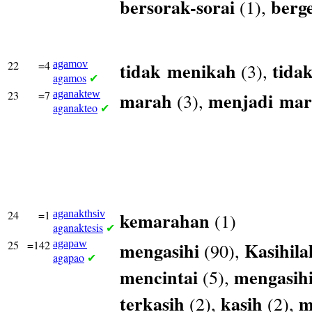
bersorak-sorai
berg
(1),
22
=4
agamov
tidak
menikah
tida
(3),
agamos
✔
23
=7
aganaktew
marah
menjadi
mar
(3),
aganakteo
✔
24
=1
aganakthsiv
kemarahan
(1)
aganaktesis
✔
25
=142
agapaw
mengasihi
Kasihila
(90),
agapao
✔
mencintai
mengasih
(5),
terkasih
kasih
m
(2),
(2),