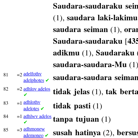
Saudara-saudaraku
sei
saudara
laki-lakimu
(1),
saudara
seiman
ora
(1),
Saudara-saudaraku
43
[
adikmu
Saudaraku
(1),
saudara-saudara-Mu
(1
81
=2
adelfothv
saudara-saudara
seima
adelphotes
✔
82
=2
adelos
tidak
jelas
tak
bert
(1),
adhlov
✔
83
=1
adhlothv
tidak
pasti
(1)
adelotes
✔
84
=1
adelos
tanpa
tujuan
(1)
adhlwv
✔
85
=3
adhmonew
susah
hatinya
bersu
(2),
ademoneo
✔