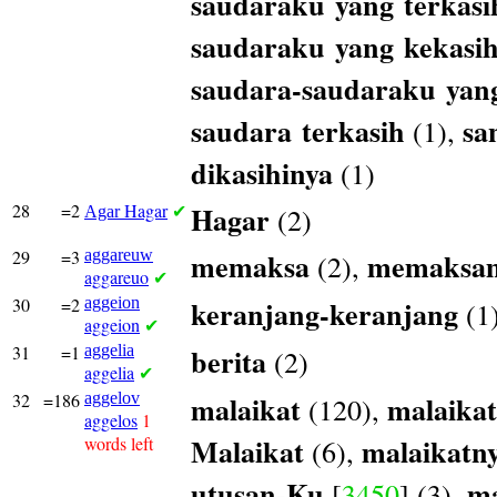
saudaraku
yang
terkasi
saudaraku
yang
kekasi
saudara-saudaraku
yan
saudara
terkasih
sa
(1),
dikasihinya
(1)
28
=2
Hagar
Hagar
(2)
Agar
✔
29
=3
aggareuw
memaksa
memaksa
(2),
aggareuo
✔
30
=2
aggeion
keranjang-keranjang
(1
aggeion
✔
31
=1
aggelia
berita
(2)
aggelia
✔
32
=186
aggelov
malaikat
malaikat
(120),
aggelos
1
Malaikat
malaikatn
words left
(6),
utusan-Ku
ma
[
3450
] (3),