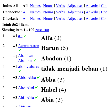
Index All
All
|
Names
|
Nouns
|
Verbs
|
Adjectives
|
Adverbs
|
Con
Unchecked:
All
|
Names
|
Nouns
|
Verbs
|
Adjectives
|
Adverbs
|
Con
Checked:
All
|
Names
|
Nouns
|
Verbs
|
Adjectives
|
Adverbs
|
Con
Total: 5624 items
Showing item 1 - 100
Next 100
1
=4
a
Alfa
(3)
a
✔
2
=5
Aaron
Harun
(5)
Aarwn
✔
3
=1
Abaddwn
Abadon
(1)
Abaddon
✔
4
=1
abares
tidak
menjadi
beban
(1
abarhv
✔
5
=3
Abba
Abba
(3)
Abba
✔
6
=4
Abel
Habel
(4)
Abel
✔
7
=3
Abia
Abia
(3)
Abia
✔
Abiayar