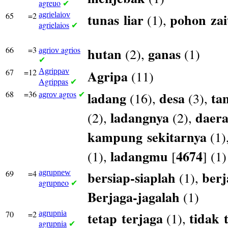
agreuo
✔
65
=2
agrielaiov
tunas
liar
pohon
za
(1),
agrielaios
✔
66
=3
agrios
hutan
ganas
(2),
(1)
agriov
✔
67
=12
Agrippav
Agripa
(11)
Agrippas
✔
68
=36
agros
ladang
desa
ta
(16),
(3),
agrov
✔
ladangnya
daer
(2),
(2),
kampung
sekitarnya
(1)
ladangmu
4674
(1),
[
] (1)
69
=4
agrupnew
bersiap-siaplah
berj
(1),
agrupneo
✔
Berjaga-jagalah
(1)
70
=2
agrupnia
tetap
terjaga
tidak
(1),
agrupnia
✔