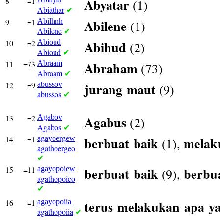
8
=1
Abyatar
(1)
Abiathar
✔
9
=1
Abilhnh
Abilene
(1)
Abilene
✔
10
=2
Abioud
Abihud
(2)
Abioud
✔
11
=73
Abraam
Abraham
(73)
Abraam
✔
12
=9
abussov
jurang
maut
(9)
abussos
✔
13
=2
Agabov
Agabus
(2)
Agabos
✔
14
=1
agayoergew
berbuat
baik
melak
(1),
agathoergeo
✔
15
=11
agayopoiew
berbuat
baik
berbu
(9),
agathopoieo
✔
16
=1
agayopoiia
terus
melakukan
apa
y
agathopoiia
✔