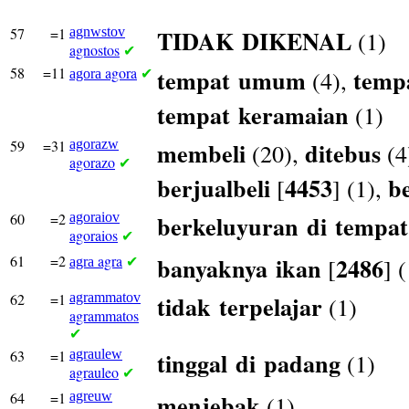
57
=1
agnwstov
TIDAK
DIKENAL
(1)
agnostos
✔
58
=11
agora
tempat
umum
temp
(4),
agora
✔
tempat
keramaian
(1)
59
=31
agorazw
membeli
ditebus
(20),
(4
agorazo
✔
berjualbeli
4453
be
[
] (1),
60
=2
agoraiov
berkeluyuran
di
tempat
agoraios
✔
61
=2
agra
banyaknya
ikan
2486
[
] 
agra
✔
62
=1
agrammatov
tidak
terpelajar
(1)
agrammatos
✔
63
=1
agraulew
tinggal
di
padang
(1)
agrauleo
✔
64
=1
agreuw
menjebak
(1)