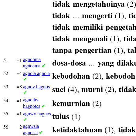
tidak
mengetahuinya
(2
tidak
mengerti
t
...
(1),
tidak
memiliki
pengeta
tidak
mengenali
tid
(1),
tanpa
pengertian
ta
(1),
51
=1
agnohma
dosa-dosa
yang
dilak
...
agnoema
✔
52
=4
agnoia
kebodohan
kebodo
(2),
agnoia
✔
53
=8
hagnos
suci
murni
tida
(4),
(2),
agnov
✔
54
=1
agnothv
kemurnian
(2)
hagnotes
✔
55
=1
hagnos
tulus
(1)
agnwv
✔
56
=2
agnwsia
ketidaktahuan
tidak
(1),
agnosia
✔