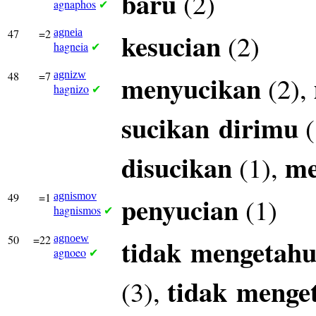
baru
(2)
agnaphos
✔
47
=2
agneia
kesucian
(2)
hagneia
✔
48
=7
agnizw
menyucikan
(2),
hagnizo
✔
sucikan
dirimu
(
disucikan
me
(1),
49
=1
agnismov
penyucian
(1)
hagnismos
✔
50
=22
agnoew
tidak
mengetahu
agnoeo
✔
tidak
menge
(3),