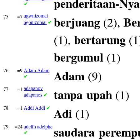
penderitaan-Nya
✔
75
=7
agwnizomai
berjuang
Be
(2),
agonizomai
✔
bertarung
(1),
(1
bergumul
(1)
76
=9
Adam
Adam
(9)
Adam
✔
77
=1
adapanov
tanpa
upah
(1)
adapanos
✔
78
=1
Addi
Adi
(1)
Addi
✔
79
=24
adelphe
saudara
peremp
adelfh
✔