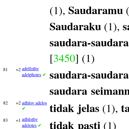
Saudaramu
(1),
(
Saudaraku
s
(1),
saudara-saudar
[
3450
] (1)
81
=2
adelfothv
saudara-saudara
adelphotes
✔
saudara
seiman
82
=2
adelos
tidak
jelas
t
(1),
adhlov
✔
83
=1
adhlothv
tidak
pasti
(1)
adelotes
✔