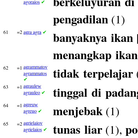
berkeluyuran
di
agoraios
✔
pengadilan
(1)
61
=2
agra
banyaknya
ikan
agra
✔
menangkap
ikan
62
=1
agrammatov
tidak
terpelajar
agrammatos
✔
63
=1
agraulew
tinggal
di
padan
agrauleo
✔
64
=1
agreuw
menjebak
(1)
agreuo
✔
65
=2
agrielaiov
tunas
liar
po
(1),
agrielaios
✔