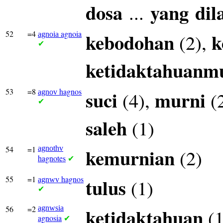
dosa
yang
dil
...
52
=4
agnoia
kebodohan
k
(2),
agnoia
✔
ketidaktahuanm
53
=8
hagnos
suci
murni
(4),
(
agnov
✔
saleh
(1)
54
=1
agnothv
kemurnian
(2)
hagnotes
✔
55
=1
hagnos
tulus
(1)
agnwv
✔
56
=2
agnwsia
ketidaktahuan
(1
agnosia
✔