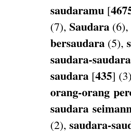
saudaramu
467
[
Saudara
(7),
(6)
bersaudara
(5),
saudara-saudar
saudara
435
[
] (3
orang-orang
per
saudara
seiman
saudara-sau
(2),