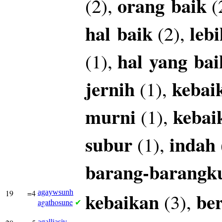
orang
baik
(2),
(
hal
baik
lebi
(2),
hal
yang
bai
(1),
jernih
kebai
(1),
murni
kebai
(1),
subur
indah
(1),
barang-barangk
19
=4
agaywsunh
kebaikan
be
(3),
agathosune
✔
agalliasiv