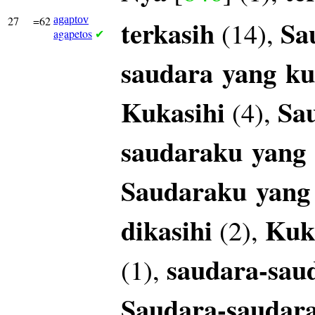
27
=62
agaptov
terkasih
Sa
(14),
agapetos
✔
saudara
yang
ku
Kukasihi
Sa
(4),
saudaraku
yang
Saudaraku
yang
dikasihi
Kuk
(2),
saudara-sau
(1),
Saudara-saudar