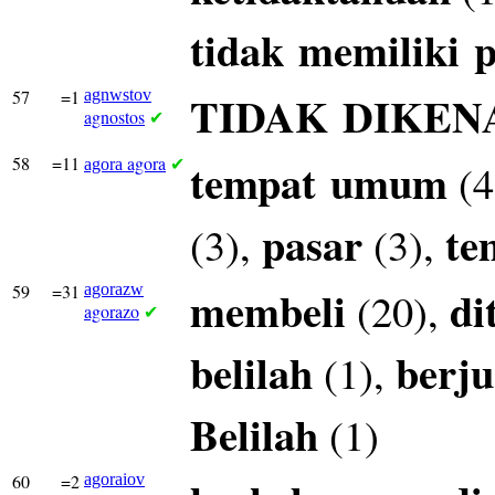
tidak
memiliki
p
57
=1
agnwstov
TIDAK
DIKEN
agnostos
✔
58
=11
agora
tempat
umum
(4
agora
✔
pasar
te
(3),
(3),
59
=31
agorazw
membeli
di
(20),
agorazo
✔
belilah
berju
(1),
Belilah
(1)
60
=2
agoraiov