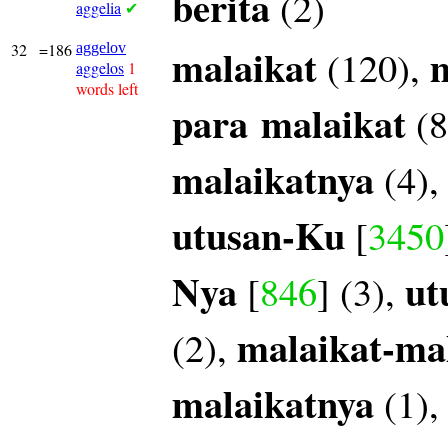
berita
(2)
aggelia
✔
32
=186
aggelov
malaikat
m
(120),
aggelos
1
words left
para
malaikat
(8
malaikatnya
(4)
utusan-Ku
[
3450
Nya
ut
[
846
] (3),
malaikat-ma
(2),
malaikatnya
(1)