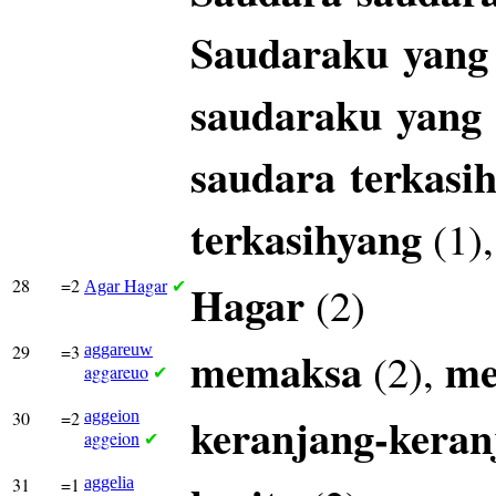
Saudaraku
yang
saudaraku
yang
saudara
terkasi
terkasihyang
(1)
28
=2
Hagar
Hagar
(2)
Agar
✔
29
=3
aggareuw
memaksa
m
(2),
aggareuo
✔
30
=2
aggeion
keranjang-keran
aggeion
✔
31
=1
aggelia