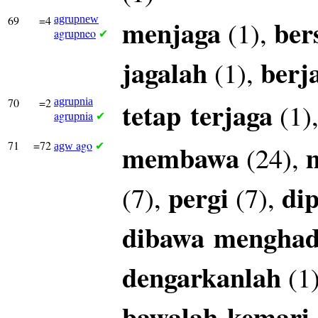
69
=4
agrupnew
menjaga
ber
(1),
agrupneo
✔
jagalah
berj
(1),
70
=2
agrupnia
tetap
terjaga
(1)
agrupnia
✔
71
=72
ago
membawa
(24),
agw
✔
pergi
di
(7),
(7),
dibawa
mengha
dengarkanlah
(1
bawalah
kemari