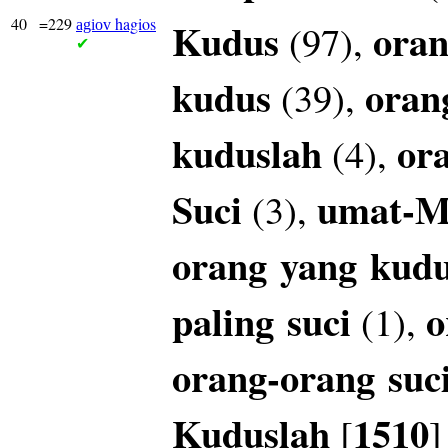
40
=229
hagios
Kudus
oran
(97),
agiov
✔
kudus
oran
(39),
kuduslah
or
(4),
Suci
umat-
(3),
orang
yang
kud
paling
suci
o
(1),
orang-orang
suc
Kuduslah
1510
[
]