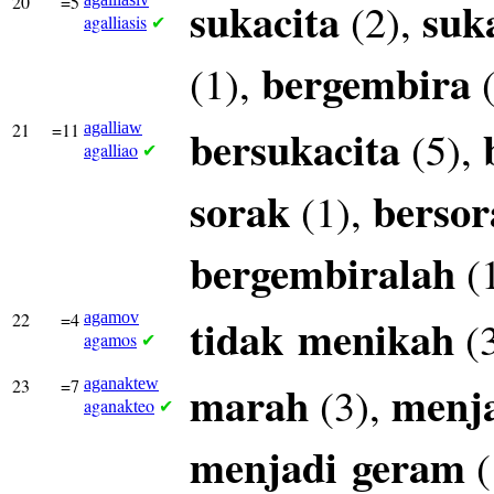
20
=5
sukacita
suk
(2),
agalliasis
✔
bergembira
(1),
(
21
=11
agalliaw
bersukacita
(5),
agalliao
✔
sorak
bersor
(1),
bergembiralah
(
22
=4
agamov
tidak
menikah
(
agamos
✔
23
=7
aganaktew
marah
menj
(3),
aganakteo
✔
menjadi
geram
(