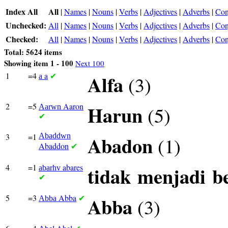
Index All
All
|
Names
|
Nouns
|
Verbs
|
Adjectives
|
Adverbs
|
Con
Unchecked:
All
|
Names
|
Nouns
|
Verbs
|
Adjectives
|
Adverbs
|
Con
Checked:
All
|
Names
|
Nouns
|
Verbs
|
Adjectives
|
Adverbs
|
Con
Total: 5624 items
Showing item 1 - 100
Next 100
1
=4
a
Alfa
(3)
a
✔
2
=5
Aaron
Harun
(5)
Aarwn
✔
3
=1
Abaddwn
Abadon
(1)
Abaddon
✔
4
=1
abares
tidak
menjadi
b
abarhv
✔
5
=3
Abba
Abba
(3)
Abba
✔