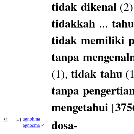
tidak
dikenal
(2)
tidakkah
tahu
...
tidak
memiliki
p
tanpa
mengenal
tidak
tahu
(1),
(1
tanpa
pengertia
mengetahui
375
[
51
=1
agnohma
dosa-
agnoema
✔