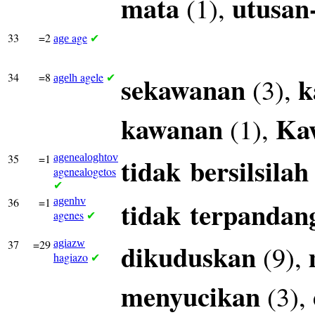
mata
utusan
(1),
33
=2
age
age
✔
34
=8
agele
sekawanan
k
(3),
agelh
✔
kawanan
Ka
(1),
35
=1
agenealoghtov
tidak
bersilsilah
agenealogetos
✔
36
=1
agenhv
tidak
terpandan
agenes
✔
37
=29
agiazw
dikuduskan
(9),
hagiazo
✔
menyucikan
(3),