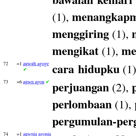
menangkap
(1),
menggiring
(1),
mengikat
me
(1),
72
=1
agoge
cara
hidupku
(1
agwgh
✔
73
=6
agon
perjuangan
(2),
agwn
✔
perlombaan
(1),
pergumulan-per
74
=1
agonia
agwnia