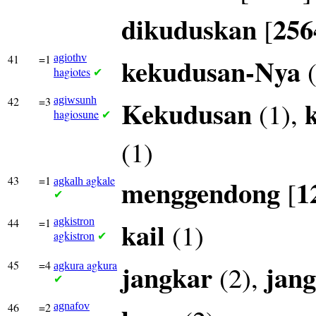
dikuduskan
256
[
41
=1
agiothv
kekudusan-Nya
(
hagiotes
✔
42
=3
agiwsunh
Kekudusan
(1),
hagiosune
✔
(1)
43
=1
agkale
menggendong
1
[
agkalh
✔
44
=1
agkistron
kail
(1)
agkistron
✔
45
=4
agkura
jangkar
jang
(2),
agkura
✔
46
=2
agnafov