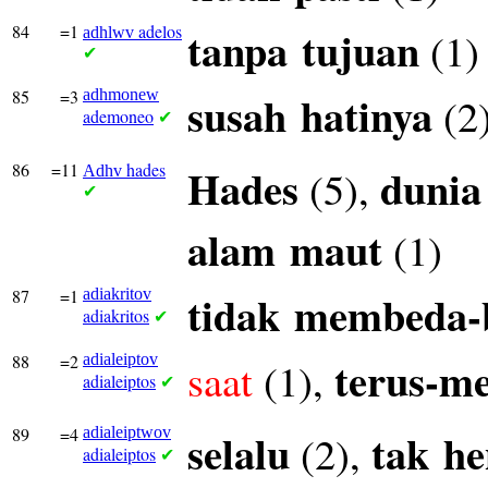
84
=1
adelos
tanpa
tujuan
(1)
adhlwv
✔
85
=3
adhmonew
susah
hatinya
(2
ademoneo
✔
86
=11
hades
Hades
dunia
(5),
Adhv
✔
alam
maut
(1)
87
=1
adiakritov
tidak
membeda-
adiakritos
✔
88
=2
adialeiptov
terus-m
saat
(1),
adialeiptos
✔
89
=4
adialeiptwov
selalu
tak
he
(2),
adialeiptos
✔