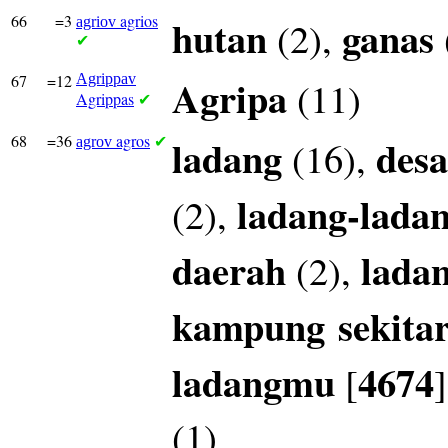
66
=3
agrios
hutan
ganas
(2),
agriov
✔
67
=12
Agrippav
Agripa
(11)
Agrippas
✔
68
=36
agros
ladang
desa
(16),
agrov
✔
ladang-lada
(2),
daerah
lada
(2),
kampung
sekita
ladangmu
4674
[
(1)