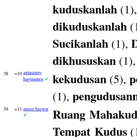
kuduskanlah
(1)
dikuduskanlah
(
Sucikanlah
(1),
dikhususkan
(1)
38
=10
agiasmov
kekudusan
p
(5),
hagiasmos
✔
pengudusan
(1),
39
=11
hagion
Ruang
Mahakud
agion
✔
Tempat
Kudus
(