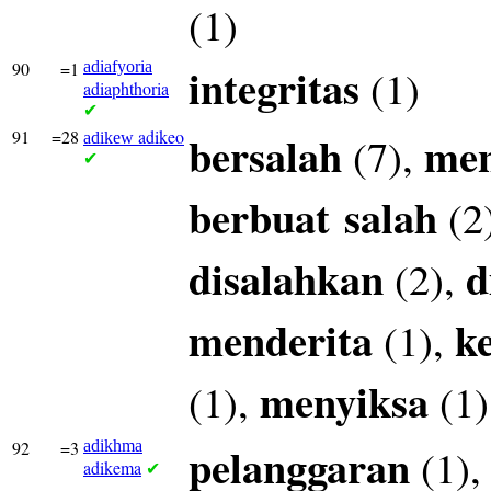
(1)
90
=1
adiafyoria
integritas
(1)
adiaphthoria
✔
91
=28
adikeo
bersalah
men
(7),
adikew
✔
berbuat
salah
(2
disalahkan
d
(2),
menderita
k
(1),
menyiksa
(1),
(1)
92
=3
adikhma
pelanggaran
(1)
adikema
✔