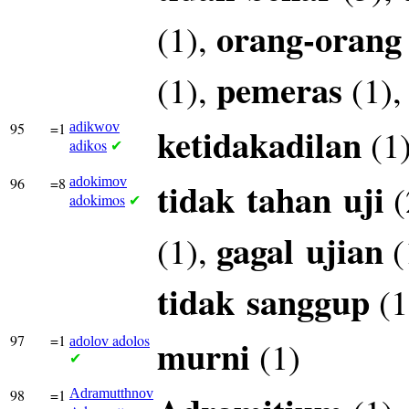
orang-orang
(1),
pemeras
(1),
(1)
95
=1
adikwov
ketidakadilan
(1
adikos
✔
96
=8
adokimov
tidak
tahan
uji
(
adokimos
✔
gagal
ujian
(1),
(
tidak
sanggup
(1
97
=1
adolos
murni
(1)
adolov
✔
98
=1
Adramutthnov