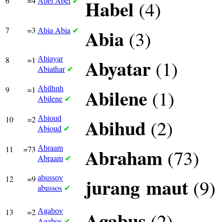
6
=4
Abel
Habel
(4)
Abel
✔
7
=3
Abia
Abia
(3)
Abia
✔
8
=1
Abiayar
Abyatar
(1)
Abiathar
✔
9
=1
Abilhnh
Abilene
(1)
Abilene
✔
10
=2
Abioud
Abihud
(2)
Abioud
✔
11
=73
Abraam
Abraham
(73)
Abraam
✔
12
=9
abussov
jurang
maut
(9)
abussos
✔
13
=2
Agabov
Agabus
(2)
Agabos
✔