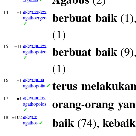
14
=1
agayoergew
berbuat
baik
(1)
agathoergeo
✔
(1)
15
=11
agayopoiew
berbuat
baik
(9)
agathopoieo
✔
(1)
16
=1
agayopoiia
terus
melakuka
agathopoiia
✔
17
=1
agayopoiov
orang-orang
yan
agathopoios
✔
18
=102
agayov
baik
kebai
(74),
agathos
✔