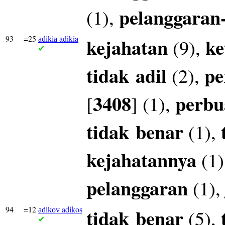
pelanggaran
(1),
93
=25
adikia
kejahatan
ke
(9),
adikia
✔
tidak
adil
pe
(2),
3408
perbu
[
] (1),
tidak
benar
(1),
kejahatannya
(1)
pelanggaran
(1)
94
=12
adikos
tidak
benar
(5),
adikov
✔