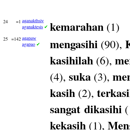
24
=1
aganakthsiv
kemarahan
(1)
aganaktesis
✔
25
=142
agapaw
mengasihi
(90),
agapao
✔
kasihilah
me
(6),
suka
men
(4),
(3),
kasih
terkas
(2),
sangat
dikasihi
(
kekasih
Meng
(1),