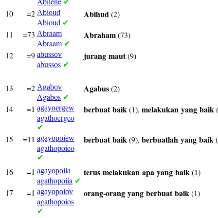
Abilene
✔
10
=2
Abioud
Abihud
(2)
Abioud
✔
11
=73
Abraam
Abraham
(73)
Abraam
✔
12
=9
abussov
jurang
maut
(9)
abussos
✔
13
=2
Agabov
Agabus
(2)
Agabos
✔
14
=1
agayoergew
berbuat
baik
melakukan
yang
baik
(1),
(
agathoergeo
✔
15
=11
agayopoiew
berbuat
baik
berbuatlah
yang
baik
(9),
(
agathopoieo
✔
16
=1
agayopoiia
terus
melakukan
apa
yang
baik
(1)
agathopoiia
✔
17
=1
agayopoiov
orang-orang
yang
berbuat
baik
(1)
agathopoios
✔