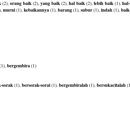
k
orang
baik
yang
baik
hal
baik
lebih
baik
hal-
(2),
(2),
(2),
(2),
(1),
murni
kebaikannya
barang
subur
indah
baik
),
(1),
(1),
(1),
(1),
(1),
bergembira
(1),
(1)
k-sorak
bersorak-sorai
bergembiralah
bersukacitalah
(1),
(1),
(1),
(1