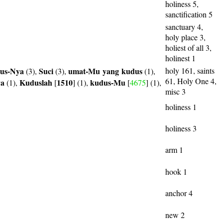
holiness 5,
sanctification 5
sanctuary 4,
holy place 3,
holiest of all 3,
holinest 1
us-Nya
Suci
umat-Mu
yang
kudus
holy 161, saints
(3),
(3),
(1),
61, Holy One 4,
ya
Kuduslah
1510
kudus-Mu
(1),
[
] (1),
[
4675
] (1),
misc 3
holiness 1
holiness 3
arm 1
hook 1
anchor 4
new 2