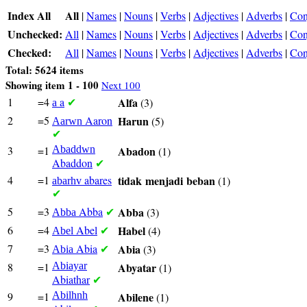
Index All
All
|
Names
|
Nouns
|
Verbs
|
Adjectives
|
Adverbs
|
Con
Unchecked:
All
|
Names
|
Nouns
|
Verbs
|
Adjectives
|
Adverbs
|
Con
Checked:
All
|
Names
|
Nouns
|
Verbs
|
Adjectives
|
Adverbs
|
Con
Total: 5624 items
Showing item 1 - 100
Next 100
1
=4
a
Alfa
(3)
a
✔
2
=5
Aaron
Harun
(5)
Aarwn
✔
3
=1
Abaddwn
Abadon
(1)
Abaddon
✔
4
=1
abares
tidak
menjadi
beban
(1)
abarhv
✔
5
=3
Abba
Abba
(3)
Abba
✔
6
=4
Abel
Habel
(4)
Abel
✔
7
=3
Abia
Abia
(3)
Abia
✔
8
=1
Abiayar
Abyatar
(1)
Abiathar
✔
9
=1
Abilhnh
Abilene
(1)