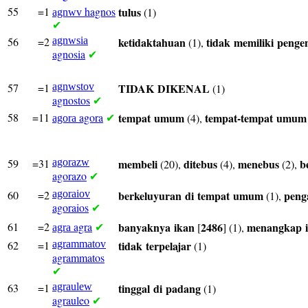
55
=1
hagnos
tulus
(1)
agnwv
✔
56
=2
agnwsia
ketidaktahuan
tidak
memiliki
penge
(1),
agnosia
✔
57
=1
agnwstov
TIDAK
DIKENAL
(1)
agnostos
✔
58
=11
agora
tempat
umum
tempat-tempat
umum
(4),
agora
✔
59
=31
agorazw
membeli
ditebus
menebus
b
(20),
(4),
(2),
agorazo
✔
60
=2
agoraiov
berkeluyuran
di
tempat
umum
peng
(1),
agoraios
✔
61
=2
agra
banyaknya
ikan
2486
menangkap
[
] (1),
agra
✔
62
=1
agrammatov
tidak
terpelajar
(1)
agrammatos
✔
63
=1
agraulew
tinggal
di
padang
(1)
agrauleo
✔