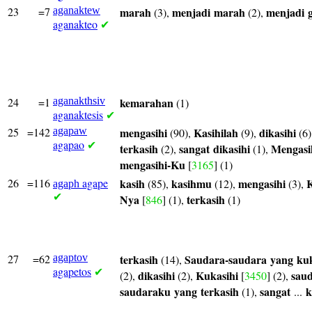
23
=7
aganaktew
marah
menjadi
marah
menjadi
(3),
(2),
aganakteo
✔
24
=1
aganakthsiv
kemarahan
(1)
aganaktesis
✔
25
=142
agapaw
mengasihi
Kasihilah
dikasihi
(90),
(9),
(6)
agapao
✔
terkasih
sangat
dikasihi
Mengasi
(2),
(1),
mengasihi-Ku
[
3165
] (1)
26
=116
agape
kasih
kasihmu
mengasihi
K
(85),
(12),
(3),
agaph
✔
Nya
terkasih
[
846
] (1),
(1)
27
=62
agaptov
terkasih
Saudara-saudara
yang
kuk
(14),
agapetos
✔
dikasihi
Kukasihi
sau
(2),
(2),
[
3450
] (2),
saudaraku
yang
terkasih
sangat
k
(1),
...