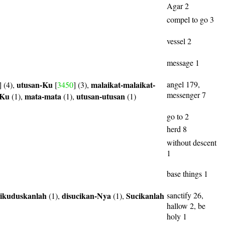
Agar 2
compel to go 3
vessel 2
message 1
utusan-Ku
malaikat-malaikat-
angel 179,
] (4),
[
3450
] (3),
messenger 7
-Ku
mata-mata
utusan-utusan
(1),
(1),
(1)
go to 2
herd 8
without descent
1
base things 1
ikuduskanlah
disucikan-Nya
Sucikanlah
sanctify 26,
(1),
(1),
hallow 2, be
holy 1