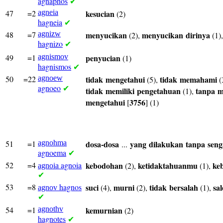
agnaphos
✔
47
=2
agneia
kesucian
(2)
hagneia
✔
48
=7
agnizw
menyucikan
menyucikan
dirinya
(2),
(1)
hagnizo
✔
49
=1
agnismov
penyucian
(1)
hagnismos
✔
50
=22
agnoew
tidak
mengetahui
tidak
memahami
(5),
(
agnoeo
✔
tidak
memiliki
pengetahuan
tanpa
m
(1),
mengetahui
3756
[
] (1)
51
=1
agnohma
dosa-dosa
yang
dilakukan
tanpa
seng
...
agnoema
✔
52
=4
agnoia
kebodohan
ketidaktahuanmu
ke
(2),
(1),
agnoia
✔
53
=8
hagnos
suci
murni
tidak
bersalah
sa
(4),
(2),
(1),
agnov
✔
54
=1
agnothv
kemurnian
(2)
hagnotes
✔