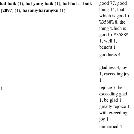
hal
baik
hal
yang
baik
hal-hal
baik
good 77, good
(1),
(1),
...
thing 14, that
2097
barang-barangku
[
] (1),
(1)
which is good +
\\3588\\ 8, the
thing which is
good + \\3588\\
1, well 1,
benefit 1
goodness 4
gladness 3, joy
1, exceeding joy
1
rejoice 7, be
)
exceeding glad
1, be glad 1,
greatly rejoice 1,
with exceeding
joy 1
unmarried 4