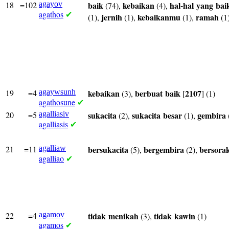
18
=102
agayov
baik
kebaikan
hal-hal
yang
bai
(74),
(4),
agathos
✔
jernih
kebaikanmu
ramah
(1),
(1),
(1),
(1
19
=4
agaywsunh
kebaikan
berbuat
baik
2107
(3),
[
] (1)
agathosune
✔
20
=5
agalliasiv
sukacita
sukacita
besar
gembira
(2),
(1),
agalliasis
✔
21
=11
agalliaw
bersukacita
bergembira
bersora
(5),
(2),
agalliao
✔
22
=4
agamov
tidak
menikah
tidak
kawin
(3),
(1)
agamos
✔