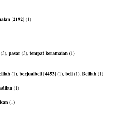
nalan
2192
[
] (1)
pasar
tempat
keramaian
(3),
(3),
(1)
elilah
berjualbeli
4453
beli
Belilah
(1),
[
] (1),
(1),
(1)
adilan
(1)
ikan
(1)