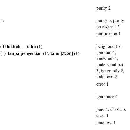
purity 2
purify 5, purify
1)
(one's) self 2
purification 1
tidakkah
tahu
be ignorant 7,
),
...
(1),
ignorant 4,
tanpa
pengertian
tahu
3756
(1),
(1),
[
] (1),
know not 4,
understand not
3, ignorantly 2,
unknown 2
error 1
ignorance 4
pure 4, chaste 3,
clear 1
pureness 1