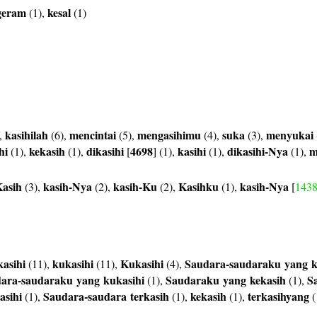
geram
kesal
(1),
(1)
kasihilah
mencintai
mengasihimu
suka
menyukai
,
(6),
(5),
(4),
(3),
hi
kekasih
dikasihi
4698
kasihi
dikasihi-Nya
m
(1),
(1),
[
] (1),
(1),
(1),
asih
kasih-Nya
kasih-Ku
Kasihku
kasih-Nya
(3),
(2),
(2),
(1),
[
143
asihi
kukasihi
Kukasihi
Saudara-saudaraku
yang
k
(11),
(11),
(4),
dara-saudaraku
yang
kukasihi
Saudaraku
yang
kekasih
S
(1),
(1),
asihi
Saudara-saudara
terkasih
kekasih
terkasihyang
(1),
(1),
(1),
(