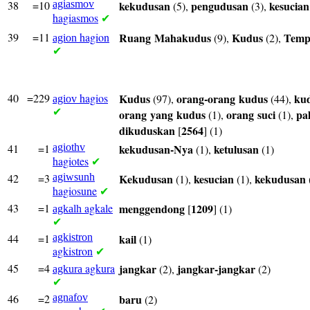
38
=10
agiasmov
kekudusan
pengudusan
kesucian
(5),
(3),
hagiasmos
✔
39
=11
hagion
Ruang
Mahakudus
Kudus
Temp
(9),
(2),
agion
✔
40
=229
hagios
Kudus
orang-orang
kudus
ku
(97),
(44),
agiov
✔
orang
yang
kudus
orang
suci
pa
(1),
(1),
dikuduskan
2564
[
] (1)
41
=1
agiothv
kekudusan-Nya
ketulusan
(1),
(1)
hagiotes
✔
42
=3
agiwsunh
Kekudusan
kesucian
kekudusan
(1),
(1),
hagiosune
✔
43
=1
agkale
menggendong
1209
[
] (1)
agkalh
✔
44
=1
agkistron
kail
(1)
agkistron
✔
45
=4
agkura
jangkar
jangkar-jangkar
(2),
(2)
agkura
✔
46
=2
agnafov
baru
(2)