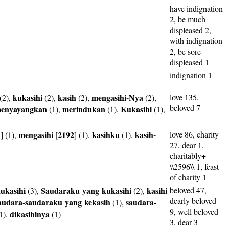
have indignation
2, be much
displeased 2,
with indignation
2, be sore
displeased 1
indignation 1
kukasihi
kasih
mengasihi-Nya
love 135,
(2),
(2),
(2),
(2),
beloved 7
enyayangkan
merindukan
Kukasihi
(1),
(1),
(1),
mengasihi
2192
kasihku
kasih-
love 86, charity
8
] (1),
[
] (1),
(1),
27, dear 1,
charitably+
\\2596\\ 1, feast
of charity 1
ukasihi
Saudaraku
yang
kukasihi
kasihi
beloved 47,
(3),
(2),
dearly beloved
audara-saudaraku
yang
kekasih
saudara-
(1),
9, well beloved
dikasihinya
1),
(1)
3, dear 3