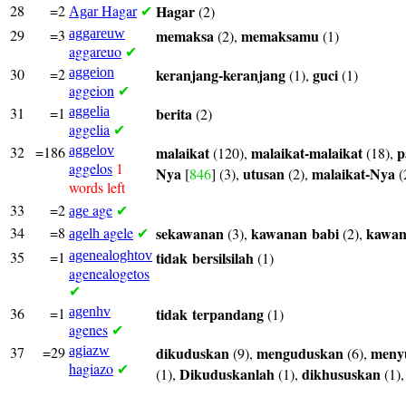
28
=2
Hagar
Hagar
(2)
Agar
✔
29
=3
aggareuw
memaksa
memaksamu
(2),
(1)
aggareuo
✔
30
=2
aggeion
keranjang-keranjang
guci
(1),
(1)
aggeion
✔
31
=1
aggelia
berita
(2)
aggelia
✔
32
=186
aggelov
malaikat
malaikat-malaikat
p
(120),
(18),
aggelos
1
Nya
utusan
malaikat-Nya
[
846
] (3),
(2),
(
words left
33
=2
age
age
✔
34
=8
agele
sekawanan
kawanan
babi
kawa
(3),
(2),
agelh
✔
35
=1
agenealoghtov
tidak
bersilsilah
(1)
agenealogetos
✔
36
=1
agenhv
tidak
terpandang
(1)
agenes
✔
37
=29
agiazw
dikuduskan
menguduskan
meny
(9),
(6),
hagiazo
✔
Dikuduskanlah
dikhususkan
(1),
(1),
(1)