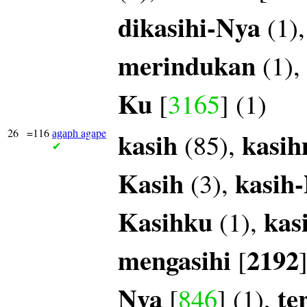
dikasihi-Nya
(1)
merindukan
(1),
Ku
[
3165
] (1)
26
=116
agape
kasih
kasi
(85),
agaph
✔
Kasih
kasih
(3),
Kasihku
kas
(1),
mengasihi
2192
[
Nya
te
[
846
] (1),