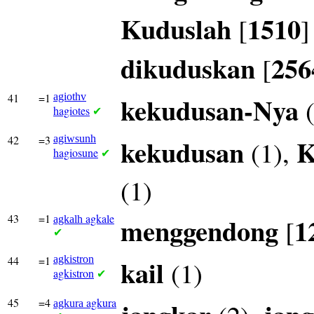
Kuduslah
1510
[
]
dikuduskan
256
[
41
=1
agiothv
kekudusan-Nya
(
hagiotes
✔
42
=3
agiwsunh
kekudusan
K
(1),
hagiosune
✔
(1)
43
=1
agkale
menggendong
1
[
agkalh
✔
44
=1
agkistron
kail
(1)
agkistron
✔
45
=4
agkura
agkura