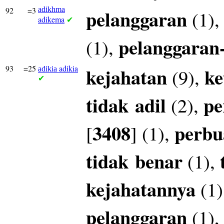
92
=3
adikhma
pelanggaran
(1)
adikema
✔
pelanggaran
(1),
93
=25
adikia
kejahatan
ke
(9),
adikia
✔
tidak
adil
pe
(2),
3408
perbu
[
] (1),
tidak
benar
(1),
kejahatannya
(1)
pelanggaran
(1)