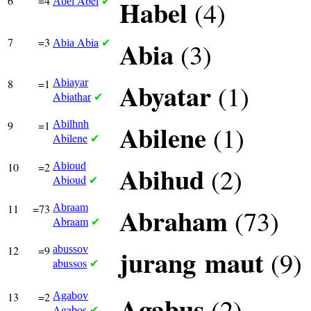
6
=4
Abel
Habel
(4)
Abel
✔
7
=3
Abia
Abia
(3)
Abia
✔
8
=1
Abiayar
Abyatar
(1)
Abiathar
✔
9
=1
Abilhnh
Abilene
(1)
Abilene
✔
10
=2
Abioud
Abihud
(2)
Abioud
✔
11
=73
Abraam
Abraham
(73)
Abraam
✔
12
=9
abussov
jurang
maut
(9)
abussos
✔
13
=2
Agabov
Agabus
(2)
Agabos
✔