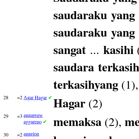
saudaraku
yang
saudaraku
yang
sangat
kasihi
...
saudara
terkasi
terkasihyang
(1)
28
=2
Hagar
Hagar
(2)
Agar
✔
29
=3
aggareuw
memaksa
m
(2),
aggareuo
✔
30
=2
aggeion