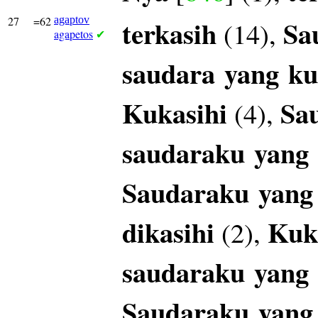
27
=62
agaptov
terkasih
Sa
(14),
agapetos
✔
saudara
yang
ku
Kukasihi
Sa
(4),
saudaraku
yang
Saudaraku
yang
dikasihi
Kuk
(2),
saudaraku
yang
Saudaraku
yang