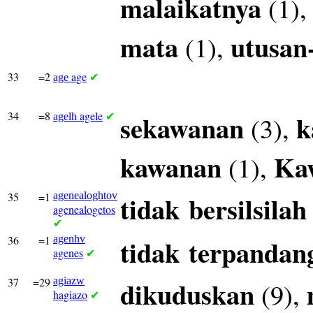
malaikatnya
(1)
mata
utusan
(1),
33
=2
age
age
✔
34
=8
agele
sekawanan
k
(3),
agelh
✔
kawanan
Ka
(1),
35
=1
agenealoghtov
tidak
bersilsilah
agenealogetos
✔
36
=1
agenhv
tidak
terpandan
agenes
✔
37
=29
agiazw
dikuduskan
(9),
hagiazo
✔