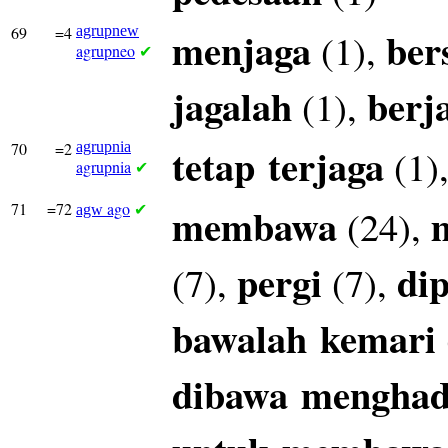
69
=4
agrupnew
menjaga
ber
(1),
agrupneo
✔
jagalah
berj
(1),
70
=2
agrupnia
tetap
terjaga
(1)
agrupnia
✔
71
=72
ago
membawa
(24),
agw
✔
pergi
di
(7),
(7),
bawalah
kemari
dibawa
mengha