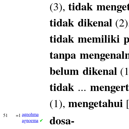
tidak
menge
(3),
tidak
dikenal
(2)
tidak
memiliki
p
tanpa
mengenal
belum
dikenal
(1
tidak
mengert
...
mengetahui
(1),
51
=1
agnohma
dosa-
agnoema
✔