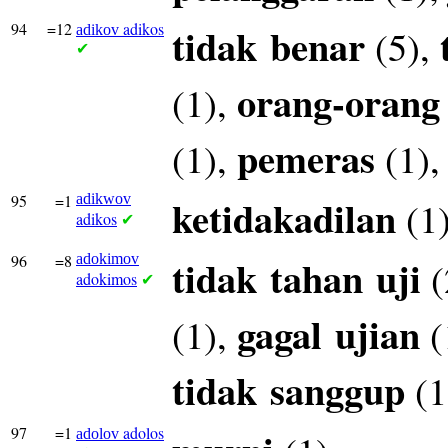
94
=12
adikos
tidak
benar
(5),
adikov
✔
orang-orang
(1),
pemeras
(1),
(1)
95
=1
adikwov
ketidakadilan
(1
adikos
✔
96
=8
adokimov
tidak
tahan
uji
(
adokimos
✔
gagal
ujian
(1),
(
tidak
sanggup
(1
97
=1
adolos
adolov