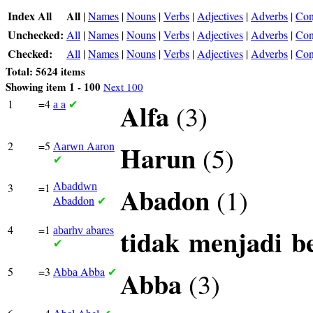
Index All
All
|
Names
|
Nouns
|
Verbs
|
Adjectives
|
Adverbs
|
Con
Unchecked:
All
|
Names
|
Nouns
|
Verbs
|
Adjectives
|
Adverbs
|
Con
Checked:
All
|
Names
|
Nouns
|
Verbs
|
Adjectives
|
Adverbs
|
Con
Total: 5624 items
Showing item 1 - 100
Next 100
1
=4
a
Alfa
(3)
a
✔
2
=5
Aaron
Harun
(5)
Aarwn
✔
3
=1
Abaddwn
Abadon
(1)
Abaddon
✔
4
=1
abares
tidak
menjadi
b
abarhv
✔
5
=3
Abba
Abba
(3)
Abba
✔