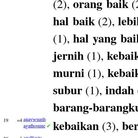
orang
baik
(2),
(
hal
baik
lebi
(2),
hal
yang
bai
(1),
jernih
kebai
(1),
murni
kebai
(1),
subur
indah
(1),
barang-barangk
19
=4
agaywsunh
kebaikan
be
(3),
agathosune
✔
agalliasiv