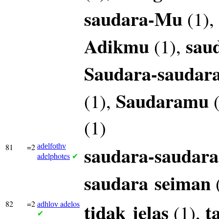
saudara-Mu
(1),
Adikmu
sau
(1),
Saudara-saudar
Saudaramu
(1),
(
(1)
81
=2
adelfothv
saudara-saudara
adelphotes
✔
saudara
seiman
82
=2
adelos
tidak
jelas
t
(1),
adhlov
✔