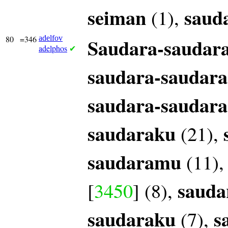
seiman
saud
(1),
80
=346
adelfov
Saudara-saudar
adelphos
✔
saudara-saudara
saudara-saudara
saudaraku
(21),
saudaramu
(11)
saud
[
3450
] (8),
saudaraku
s
(7),