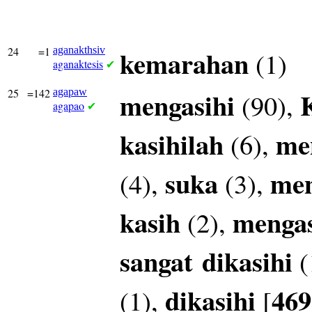
24
=1
aganakthsiv
kemarahan
(1)
aganaktesis
✔
25
=142
agapaw
mengasihi
(90),
agapao
✔
kasihilah
me
(6),
suka
men
(4),
(3),
kasih
mengas
(2),
sangat
dikasihi
(
dikasihi
469
(1),
[