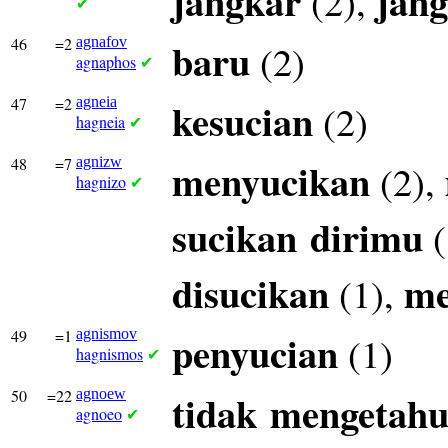
jangkar
jang
(2),
✔
46
=2
agnafov
baru
(2)
agnaphos
✔
47
=2
agneia
kesucian
(2)
hagneia
✔
48
=7
agnizw
menyucikan
(2),
hagnizo
✔
sucikan
dirimu
(
disucikan
me
(1),
49
=1
agnismov
penyucian
(1)
hagnismos
✔
50
=22
agnoew
tidak
mengetahu
agnoeo
✔