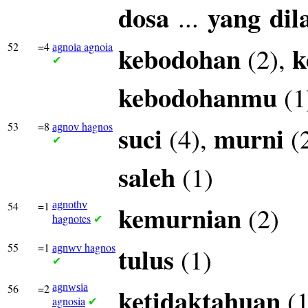
dosa
yang
dil
...
52
=4
agnoia
kebodohan
k
(2),
agnoia
✔
kebodohanmu
(1
53
=8
hagnos
suci
murni
(4),
(
agnov
✔
saleh
(1)
54
=1
agnothv
kemurnian
(2)
hagnotes
✔
55
=1
hagnos
tulus
(1)
agnwv
✔
56
=2
agnwsia
ketidaktahuan
(1
agnosia
✔