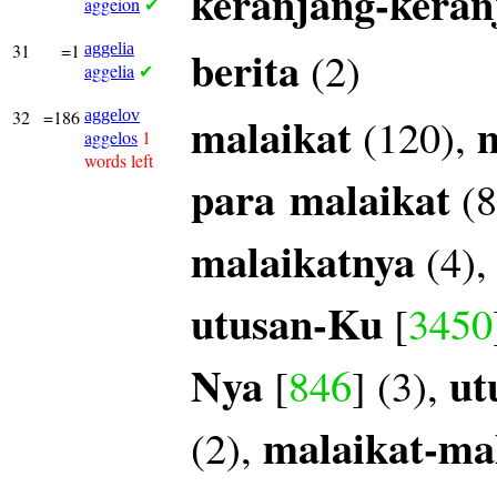
keranjang-keran
aggeion
✔
31
=1
aggelia
berita
(2)
aggelia
✔
32
=186
aggelov
malaikat
m
(120),
aggelos
1
words left
para
malaikat
(8
malaikatnya
(4)
utusan-Ku
[
3450
Nya
ut
[
846
] (3),
malaikat-ma
(2),