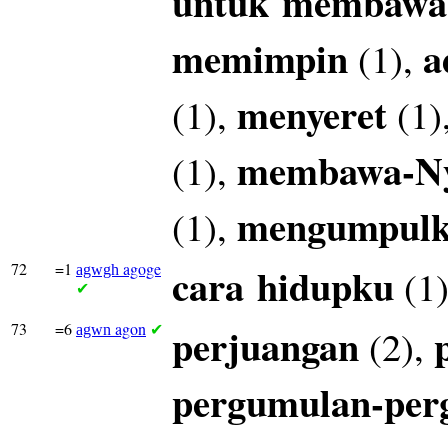
untuk
membawa
memimpin
a
(1),
menyeret
(1),
(1)
membawa-N
(1),
mengumpul
(1),
72
=1
agoge
cara
hidupku
(1
agwgh
✔
73
=6
agon
perjuangan
(2),
agwn
✔
pergumulan-per