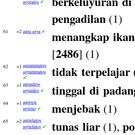
berkeluyuran
di
agoraios
✔
pengadilan
(1)
61
=2
agra
menangkap
ikan
agra
✔
2486
[
] (1)
62
=1
agrammatov
tidak
terpelajar
agrammatos
✔
63
=1
agraulew
tinggal
di
padan
agrauleo
✔
64
=1
agreuw
menjebak
(1)
agreuo
✔
65
=2
agrielaiov
tunas
liar
po
(1),
agrielaios
✔