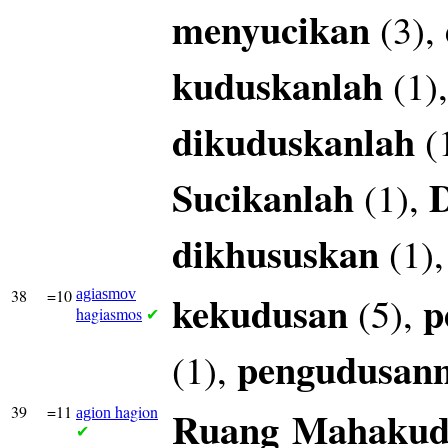
menyucikan
(3),
kuduskanlah
(1)
dikuduskanlah
(
Sucikanlah
(1),
dikhususkan
(1)
38
=10
agiasmov
kekudusan
p
(5),
hagiasmos
✔
pengudusan
(1),
39
=11
hagion
Ruang
Mahakud
agion
✔