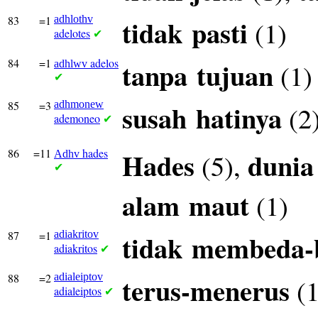
83
=1
adhlothv
tidak
pasti
(1)
adelotes
✔
84
=1
adelos
tanpa
tujuan
(1)
adhlwv
✔
85
=3
adhmonew
susah
hatinya
(2
ademoneo
✔
86
=11
hades
Hades
dunia
(5),
Adhv
✔
alam
maut
(1)
87
=1
adiakritov
tidak
membeda-
adiakritos
✔
88
=2
adialeiptov
terus-menerus
(1
adialeiptos
✔