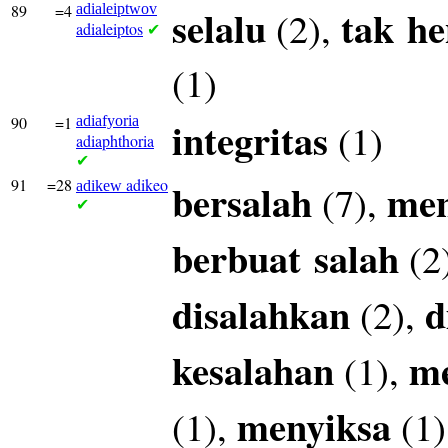
89
=4
adialeiptwov
selalu
tak
he
(2),
adialeiptos
✔
(1)
90
=1
adiafyoria
integritas
(1)
adiaphthoria
✔
91
=28
adikeo
bersalah
men
(7),
adikew
✔
berbuat
salah
(2
disalahkan
d
(2),
kesalahan
m
(1),
menyiksa
(1),
(1)