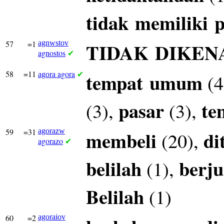
tidak
memiliki
p
57
=1
agnwstov
TIDAK
DIKEN
agnostos
✔
58
=11
agora
tempat
umum
(4
agora
✔
pasar
te
(3),
(3),
59
=31
agorazw
membeli
di
(20),
agorazo
✔
belilah
berju
(1),
Belilah
(1)
60
=2
agoraiov