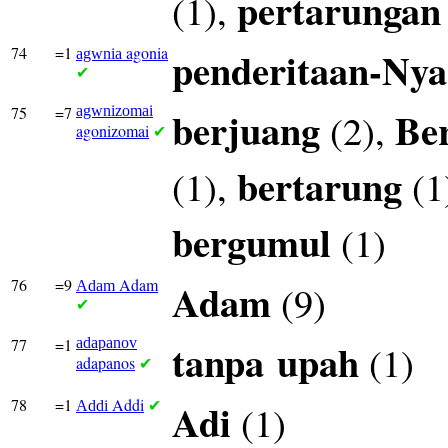
pertarungan
(1),
74
=1
agonia
penderitaan-Nya
agwnia
✔
75
=7
agwnizomai
berjuang
Be
(2),
agonizomai
✔
bertarung
(1),
(1
bergumul
(1)
76
=9
Adam
Adam
(9)
Adam
✔
77
=1
adapanov
tanpa
upah
(1)
adapanos
✔
78
=1
Addi
Adi
(1)
Addi
✔