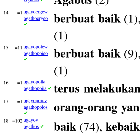
14
=1
agayoergew
berbuat
baik
(1)
agathoergeo
✔
(1)
15
=11
agayopoiew
berbuat
baik
(9)
agathopoieo
✔
(1)
16
=1
agayopoiia
terus
melakuka
agathopoiia
✔
17
=1
agayopoiov
orang-orang
yan
agathopoios
✔
18
=102
agayov
baik
kebai
(74),
agathos
✔