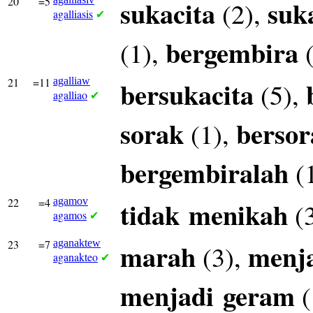
20
=5
sukacita
suk
(2),
agalliasis
✔
bergembira
(1),
(
21
=11
agalliaw
bersukacita
(5),
agalliao
✔
sorak
bersor
(1),
bergembiralah
(
22
=4
agamov
tidak
menikah
(
agamos
✔
23
=7
aganaktew
marah
menj
(3),
aganakteo
✔
menjadi
geram
(