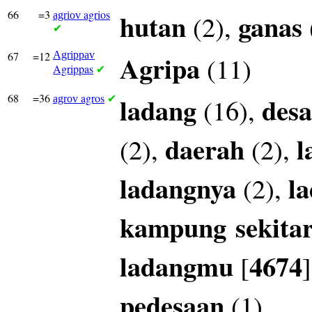
66
=3
agrios
hutan
ganas
(2),
agriov
✔
67
=12
Agrippav
Agripa
(11)
Agrippas
✔
68
=36
agros
ladang
desa
(16),
agrov
✔
daerah
l
(2),
(2),
ladangnya
l
(2),
kampung
sekita
ladangmu
4674
[
pedesaan
(1)