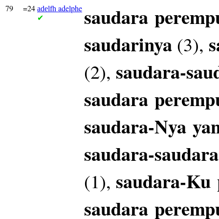
79
=24
adelphe
saudara
peremp
adelfh
✔
saudarinya
s
(3),
saudara-sau
(2),
saudara
peremp
saudara-Nya
ya
saudara-saudara
saudara-Ku
(1),
saudara
peremp