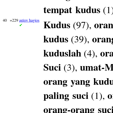
tempat
kudus
(1
40
=229
hagios
Kudus
oran
(97),
agiov
✔
kudus
oran
(39),
kuduslah
or
(4),
Suci
umat-
(3),
orang
yang
kud
paling
suci
o
(1),
orang-orang
suc