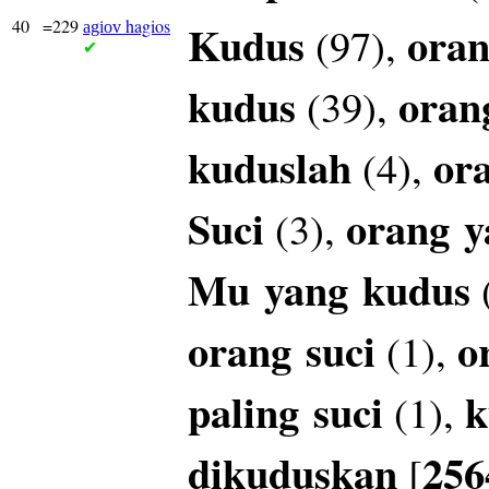
40
=229
hagios
Kudus
oran
(97),
agiov
✔
kudus
oran
(39),
kuduslah
or
(4),
Suci
orang
y
(3),
Mu
yang
kudus
orang
suci
o
(1),
paling
suci
k
(1),
dikuduskan
256
[