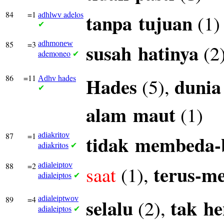
84
=1
adelos
tanpa
tujuan
(1)
adhlwv
✔
85
=3
adhmonew
susah
hatinya
(2
ademoneo
✔
86
=11
hades
Hades
dunia
(5),
Adhv
✔
alam
maut
(1)
87
=1
adiakritov
tidak
membeda-
adiakritos
✔
88
=2
adialeiptov
terus-m
saat
(1),
adialeiptos
✔
89
=4
adialeiptwov
selalu
tak
he
(2),
adialeiptos
✔