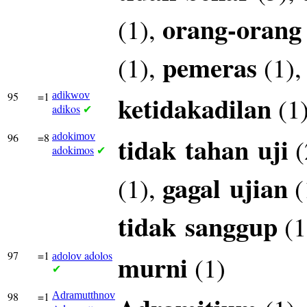
orang-orang
(1),
pemeras
(1),
(1)
95
=1
adikwov
ketidakadilan
(1
adikos
✔
96
=8
adokimov
tidak
tahan
uji
(
adokimos
✔
gagal
ujian
(1),
(
tidak
sanggup
(1
97
=1
adolos
murni
(1)
adolov
✔
98
=1
Adramutthnov