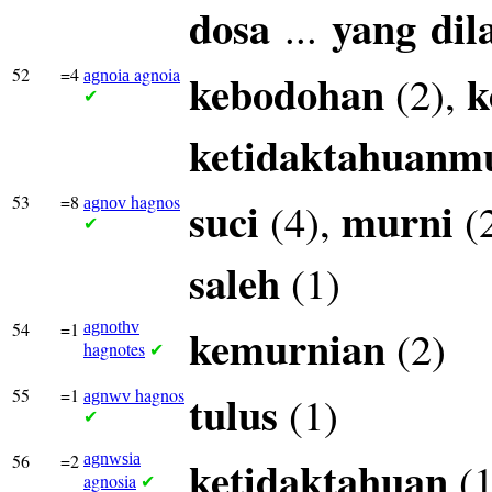
dosa
yang
dil
...
52
=4
agnoia
kebodohan
k
(2),
agnoia
✔
ketidaktahuanm
53
=8
hagnos
suci
murni
(4),
(
agnov
✔
saleh
(1)
54
=1
agnothv
kemurnian
(2)
hagnotes
✔
55
=1
hagnos
tulus
(1)
agnwv
✔
56
=2
agnwsia
ketidaktahuan
(1
agnosia
✔