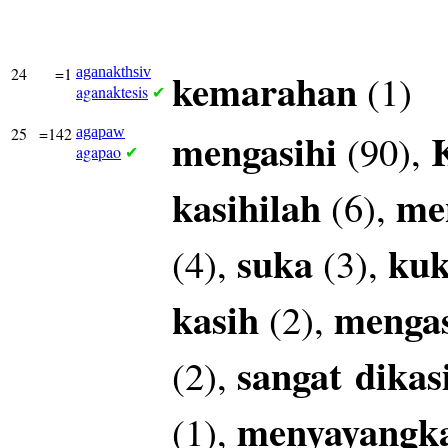
24
=1
aganakthsiv
kemarahan
(1)
aganaktesis
✔
25
=142
agapaw
mengasihi
(90),
agapao
✔
kasihilah
me
(6),
suka
kuk
(4),
(3),
kasih
mengas
(2),
sangat
dikas
(2),
menyayangk
(1),