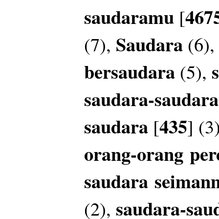
saudaramu
467
[
Saudara
(7),
(6)
bersaudara
(5),
saudara-saudar
saudara
435
[
] (3
orang-orang
per
saudara
seiman
saudara-sau
(2),