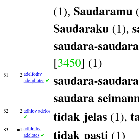
Saudaramu
(1),
(
Saudaraku
s
(1),
saudara-saudar
[
3450
] (1)
81
=2
adelfothv
saudara-saudara
adelphotes
✔
saudara
seiman
82
=2
adelos
tidak
jelas
t
(1),
adhlov
✔
83
=1
adhlothv
tidak
pasti
(1)
adelotes
✔