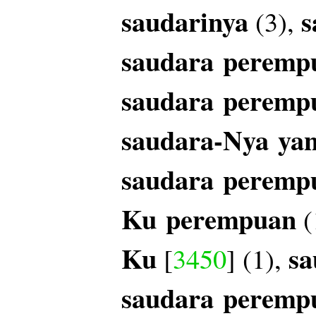
saudarinya
s
(3),
saudara
peremp
saudara
peremp
saudara-Nya
ya
saudara
peremp
Ku
perempuan
(
Ku
sa
[
3450
] (1),
saudara
peremp