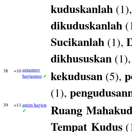
kuduskanlah
(1)
dikuduskanlah
(
Sucikanlah
(1),
dikhususkan
(1)
38
=10
agiasmov
kekudusan
p
(5),
hagiasmos
✔
pengudusan
(1),
39
=11
hagion
Ruang
Mahakud
agion
✔
Tempat
Kudus
(