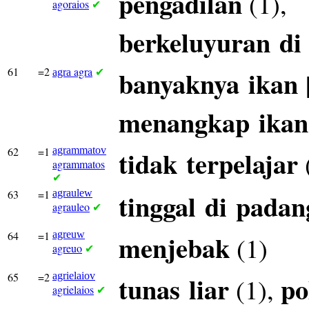
pengadilan
(1),
agoraios
✔
berkeluyuran
di
61
=2
agra
banyaknya
ikan
agra
✔
menangkap
ikan
62
=1
agrammatov
tidak
terpelajar
agrammatos
✔
63
=1
agraulew
tinggal
di
padan
agrauleo
✔
64
=1
agreuw
menjebak
(1)
agreuo
✔
65
=2
agrielaiov
tunas
liar
po
(1),
agrielaios
✔