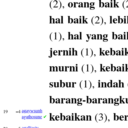
orang
baik
(2),
(
hal
baik
lebi
(2),
hal
yang
bai
(1),
jernih
kebai
(1),
murni
kebai
(1),
subur
indah
(1),
barang-barangk
19
=4
agaywsunh
kebaikan
be
(3),
agathosune
✔
agalliasiv