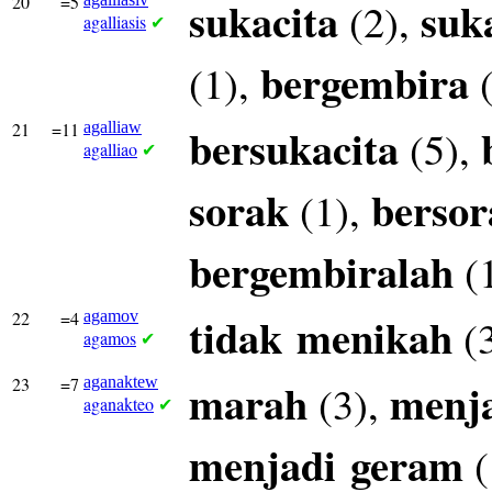
20
=5
sukacita
suk
(2),
agalliasis
✔
bergembira
(1),
(
21
=11
agalliaw
bersukacita
(5),
agalliao
✔
sorak
bersor
(1),
bergembiralah
(
22
=4
agamov
tidak
menikah
(
agamos
✔
23
=7
aganaktew
marah
menj
(3),
aganakteo
✔
menjadi
geram
(