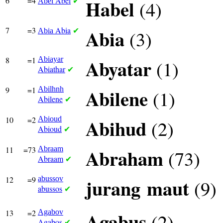
6
=4
Abel
Habel
(4)
Abel
✔
7
=3
Abia
Abia
(3)
Abia
✔
8
=1
Abiayar
Abyatar
(1)
Abiathar
✔
9
=1
Abilhnh
Abilene
(1)
Abilene
✔
10
=2
Abioud
Abihud
(2)
Abioud
✔
11
=73
Abraam
Abraham
(73)
Abraam
✔
12
=9
abussov
jurang
maut
(9)
abussos
✔
13
=2
Agabov
Agabus
(2)
Agabos
✔