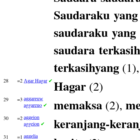
Saudaraku
yang
saudaraku
yang
saudara
terkasi
terkasihyang
(1)
28
=2
Hagar
Hagar
(2)
Agar
✔
29
=3
aggareuw
memaksa
m
(2),
aggareuo
✔
30
=2
aggeion
keranjang-keran
aggeion
✔
31
=1
aggelia