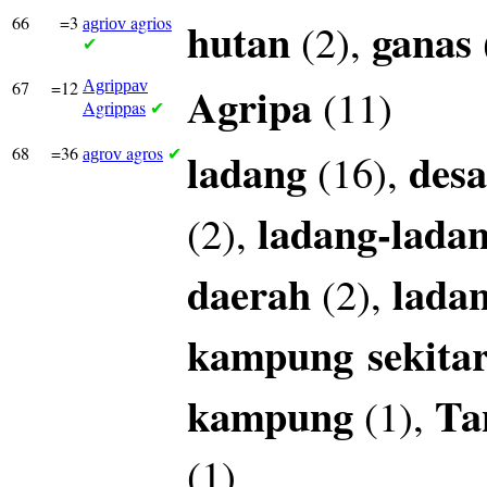
66
=3
agrios
hutan
ganas
(2),
agriov
✔
67
=12
Agrippav
Agripa
(11)
Agrippas
✔
68
=36
agros
ladang
desa
(16),
agrov
✔
ladang-lada
(2),
daerah
lada
(2),
kampung
sekita
kampung
Ta
(1),
(1)