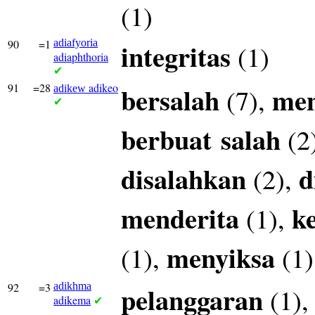
(1)
90
=1
adiafyoria
integritas
(1)
adiaphthoria
✔
91
=28
adikeo
bersalah
men
(7),
adikew
✔
berbuat
salah
(2
disalahkan
d
(2),
menderita
k
(1),
menyiksa
(1),
(1)
92
=3
adikhma
pelanggaran
(1)
adikema
✔