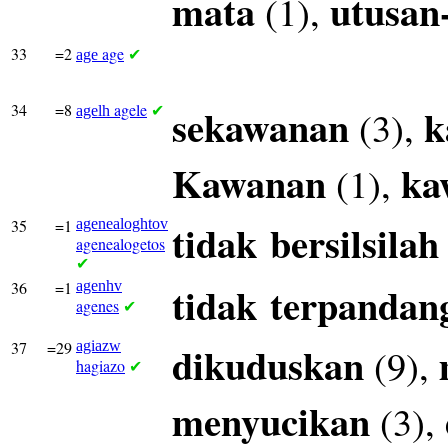
mata
utusan
(1),
33
=2
age
age
✔
34
=8
agele
sekawanan
k
(3),
agelh
✔
Kawanan
ka
(1),
35
=1
agenealoghtov
tidak
bersilsilah
agenealogetos
✔
36
=1
agenhv
tidak
terpandan
agenes
✔
37
=29
agiazw
dikuduskan
(9),
hagiazo
✔
menyucikan
(3),