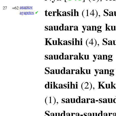
27
=62
agaptov
terkasih
Sa
(14),
agapetos
✔
saudara
yang
ku
Kukasihi
Sa
(4),
saudaraku
yang
Saudaraku
yang
dikasihi
Kuk
(2),
saudara-sau
(1),
Saudara-saudar