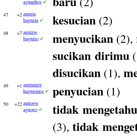
baru
(2)
agnaphos
✔
47
=2
agneia
kesucian
(2)
hagneia
✔
48
=7
agnizw
menyucikan
(2),
hagnizo
✔
sucikan
dirimu
(
disucikan
me
(1),
49
=1
agnismov
penyucian
(1)
hagnismos
✔
50
=22
agnoew
tidak
mengetahu
agnoeo
✔
tidak
menge
(3),