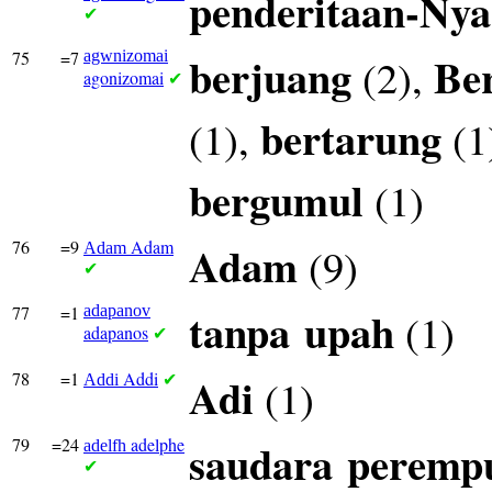
penderitaan-Nya
✔
75
=7
agwnizomai
berjuang
Be
(2),
agonizomai
✔
bertarung
(1),
(1
bergumul
(1)
76
=9
Adam
Adam
(9)
Adam
✔
77
=1
adapanov
tanpa
upah
(1)
adapanos
✔
78
=1
Addi
Adi
(1)
Addi
✔
79
=24
adelphe
saudara
peremp
adelfh
✔