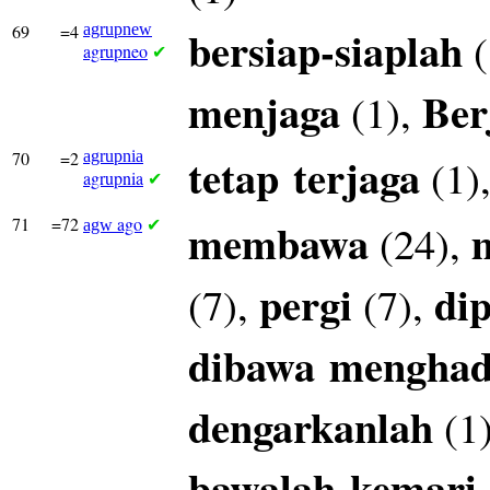
69
=4
agrupnew
bersiap-siaplah
(
agrupneo
✔
menjaga
Ber
(1),
70
=2
agrupnia
tetap
terjaga
(1)
agrupnia
✔
71
=72
ago
membawa
(24),
agw
✔
pergi
di
(7),
(7),
dibawa
mengha
dengarkanlah
(1
bawalah
kemari