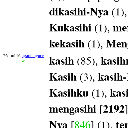
dikasihi-Nya
(1)
Kukasihi
me
(1),
kekasih
Meng
(1),
26
=116
agape
kasih
kasi
(85),
agaph
✔
Kasih
kasih
(3),
Kasihku
kas
(1),
mengasihi
2192
[
Nya
te
[
846
] (1),