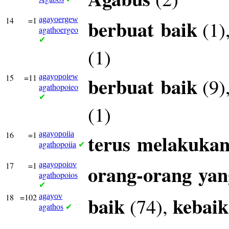
14
=1
agayoergew
berbuat
baik
(1)
agathoergeo
✔
(1)
15
=11
agayopoiew
berbuat
baik
(9)
agathopoieo
✔
(1)
16
=1
agayopoiia
terus
melakuka
agathopoiia
✔
17
=1
agayopoiov
orang-orang
yan
agathopoios
✔
18
=102
agayov
baik
kebai
(74),
agathos
✔