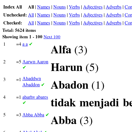
Index All
All
|
Names
|
Nouns
|
Verbs
|
Adjectives
|
Adverbs
|
Con
Unchecked:
All
|
Names
|
Nouns
|
Verbs
|
Adjectives
|
Adverbs
|
Con
Checked:
All
|
Names
|
Nouns
|
Verbs
|
Adjectives
|
Adverbs
|
Con
Total: 5624 items
Showing item 1 - 100
Next 100
1
=4
a
Alfa
(3)
a
✔
2
=5
Aaron
Harun
(5)
Aarwn
✔
3
=1
Abaddwn
Abadon
(1)
Abaddon
✔
4
=1
abares
tidak
menjadi
b
abarhv
✔
5
=3
Abba
Abba
(3)
Abba
✔