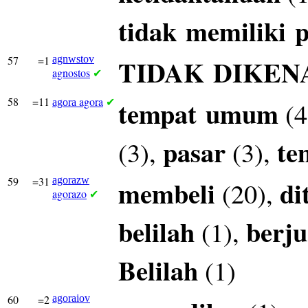
tidak
memiliki
p
57
=1
agnwstov
TIDAK
DIKEN
agnostos
✔
58
=11
agora
tempat
umum
(4
agora
✔
pasar
te
(3),
(3),
59
=31
agorazw
membeli
di
(20),
agorazo
✔
belilah
berju
(1),
Belilah
(1)
60
=2
agoraiov