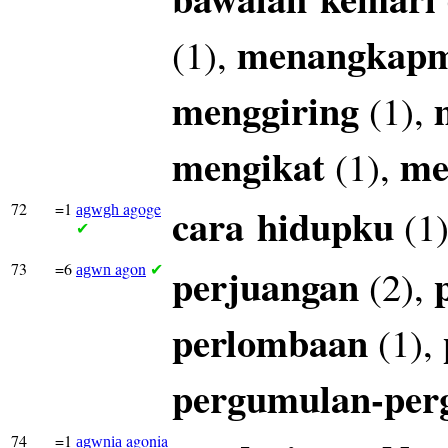
menangkap
(1),
menggiring
(1),
mengikat
me
(1),
72
=1
agoge
cara
hidupku
(1
agwgh
✔
73
=6
agon
perjuangan
(2),
agwn
✔
perlombaan
(1),
pergumulan-per
74
=1
agonia
agwnia