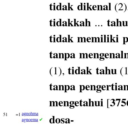
tidak
dikenal
(2)
tidakkah
tahu
...
tidak
memiliki
p
tanpa
mengenal
tidak
tahu
(1),
(1
tanpa
pengertia
mengetahui
375
[
51
=1
agnohma
dosa-
agnoema
✔