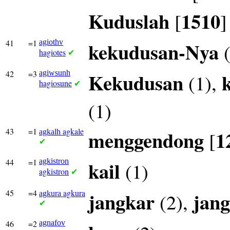
Kuduslah
1510
[
]
41
=1
agiothv
kekudusan-Nya
(
hagiotes
✔
42
=3
agiwsunh
Kekudusan
(1),
hagiosune
✔
(1)
43
=1
agkale
menggendong
1
[
agkalh
✔
44
=1
agkistron
kail
(1)
agkistron
✔
45
=4
agkura
jangkar
jang
(2),
agkura
✔
46
=2
agnafov