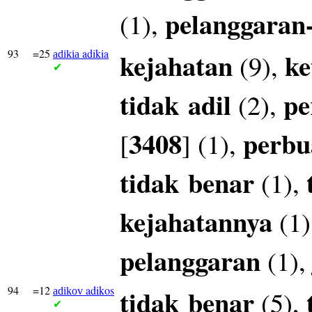
pelanggaran
(1),
93
=25
adikia
kejahatan
ke
(9),
adikia
✔
tidak
adil
pe
(2),
3408
perbu
[
] (1),
tidak
benar
(1),
kejahatannya
(1)
pelanggaran
(1)
94
=12
adikos
tidak
benar
(5),
adikov
✔