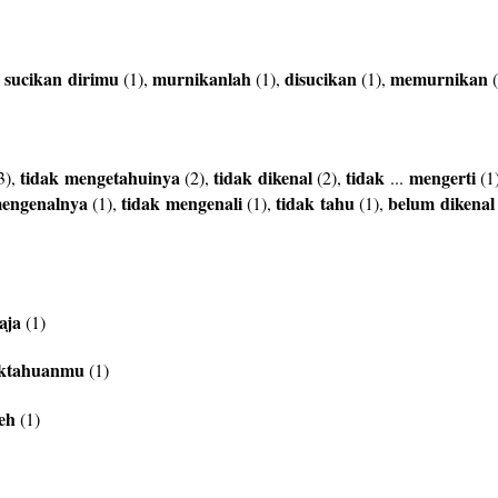
sucikan
dirimu
murnikanlah
disucikan
memurnikan
,
(1),
(1),
(1),
(
tidak
mengetahuinya
tidak
dikenal
tidak
mengerti
3),
(2),
(2),
...
(1
engenalnya
tidak
mengenali
tidak
tahu
belum
dikenal
(1),
(1),
(1),
aja
(1)
aktahuanmu
(1)
leh
(1)