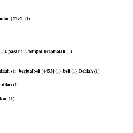
nalan
2192
[
] (1)
pasar
tempat
keramaian
(3),
(3),
(1)
elilah
berjualbeli
4453
beli
Belilah
(1),
[
] (1),
(1),
(1)
adilan
(1)
ikan
(1)