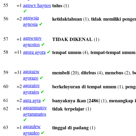
55
=1
hagnos
tulus
(1)
agnwv
✔
56
=2
agnwsia
ketidaktahuan
tidak
memiliki
penge
(1),
agnosia
✔
57
=1
agnwstov
TIDAK
DIKENAL
(1)
agnostos
✔
58
=11
agora
tempat
umum
tempat-tempat
umum
(4),
agora
✔
59
=31
agorazw
membeli
ditebus
menebus
b
(20),
(4),
(2),
agorazo
✔
60
=2
agoraiov
berkeluyuran
di
tempat
umum
peng
(1),
agoraios
✔
61
=2
agra
banyaknya
ikan
2486
menangkap
[
] (1),
agra
✔
62
=1
agrammatov
tidak
terpelajar
(1)
agrammatos
✔
63
=1
agraulew
tinggal
di
padang
(1)
agrauleo
✔