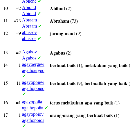
Abilene
✔
10
=2
Abioud
Abihud
(2)
Abioud
✔
11
=73
Abraam
Abraham
(73)
Abraam
✔
12
=9
abussov
jurang
maut
(9)
abussos
✔
13
=2
Agabov
Agabus
(2)
Agabos
✔
14
=1
agayoergew
berbuat
baik
melakukan
yang
baik
(1),
(
agathoergeo
✔
15
=11
agayopoiew
berbuat
baik
berbuatlah
yang
baik
(9),
(
agathopoieo
✔
16
=1
agayopoiia
terus
melakukan
apa
yang
baik
(1)
agathopoiia
✔
17
=1
agayopoiov
orang-orang
yang
berbuat
baik
(1)
agathopoios
✔