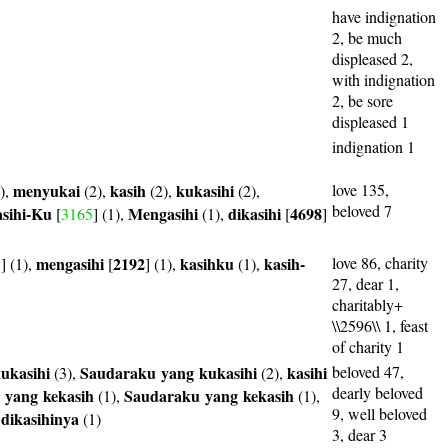
have indignation
2, be much
displeased 2,
with indignation
2, be sore
displeased 1
indignation 1
menyukai
kasih
kukasihi
love 135,
),
(2),
(2),
(2),
beloved 7
sihi-Ku
Mengasihi
dikasihi
4698
[
3165
] (1),
(1),
[
]
mengasihi
2192
kasihku
kasih-
love 86, charity
8
] (1),
[
] (1),
(1),
27, dear 1,
charitably+
\\2596\\ 1, feast
of charity 1
ukasihi
Saudaraku
yang
kukasihi
kasihi
beloved 47,
(3),
(2),
dearly beloved
yang
kekasih
Saudaraku
yang
kekasih
(1),
(1),
9, well beloved
dikasihinya
,
(1)
3, dear 3