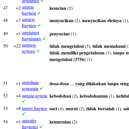
agnaphos
✔
47
=2
agneia
kesucian
(2)
hagneia
✔
48
=7
agnizw
menyucikan
menyucikan
dirinya
(2),
(1)
hagnizo
✔
49
=1
agnismov
penyucian
(1)
hagnismos
✔
50
=22
agnoew
tidak
mengetahui
tidak
memahami
(5),
(
agnoeo
✔
tidak
memiliki
pengetahuan
tanpa
m
(1),
mengetahui
3756
[
] (1)
51
=1
agnohma
dosa-dosa
yang
dilakukan
tanpa
seng
...
agnoema
✔
52
=4
agnoia
kebodohan
kebodohanmu
ketid
(2),
(1),
agnoia
✔
53
=8
hagnos
suci
murni
tidak
bersalah
sa
(4),
(2),
(1),
agnov
✔
54
=1
agnothv
kemurnian
(2)
hagnotes
✔