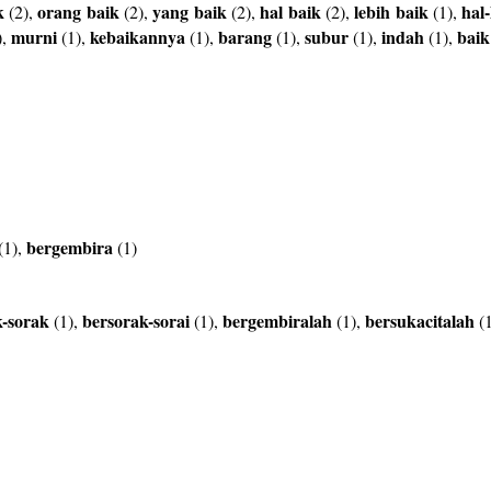
k
orang
baik
yang
baik
hal
baik
lebih
baik
hal-
(2),
(2),
(2),
(2),
(1),
murni
kebaikannya
barang
subur
indah
baik
),
(1),
(1),
(1),
(1),
(1),
bergembira
(1),
(1)
k-sorak
bersorak-sorai
bergembiralah
bersukacitalah
(1),
(1),
(1),
(1