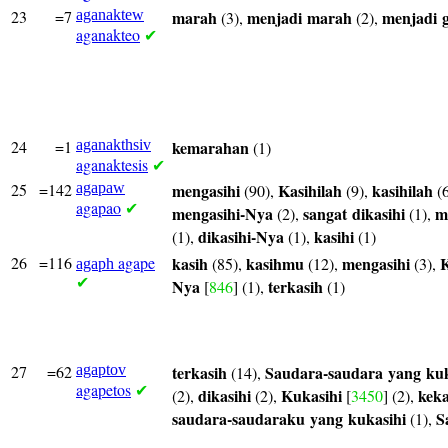
23
=7
aganaktew
marah
menjadi
marah
menjadi
(3),
(2),
aganakteo
✔
24
=1
aganakthsiv
kemarahan
(1)
aganaktesis
✔
25
=142
agapaw
mengasihi
Kasihilah
kasihilah
(90),
(9),
(6
agapao
✔
mengasihi-Nya
sangat
dikasihi
m
(2),
(1),
dikasihi-Nya
kasihi
(1),
(1),
(1)
26
=116
agape
kasih
kasihmu
mengasihi
K
(85),
(12),
(3),
agaph
✔
Nya
terkasih
[
846
] (1),
(1)
27
=62
agaptov
terkasih
Saudara-saudara
yang
kuk
(14),
agapetos
✔
dikasihi
Kukasihi
keka
(2),
(2),
[
3450
] (2),
saudara-saudaraku
yang
kukasihi
S
(1),