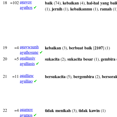
18
=102
agayov
baik
kebaikan
hal-hal
yang
bai
(74),
(4),
agathos
✔
jernih
kebaikanmu
ramah
(1),
(1),
(1),
(1
19
=4
agaywsunh
kebaikan
berbuat
baik
2107
(3),
[
] (1)
agathosune
✔
20
=5
agalliasiv
sukacita
sukacita
besar
gembira
(2),
(1),
agalliasis
✔
21
=11
agalliaw
bersukacita
bergembira
bersora
(5),
(2),
agalliao
✔
22
=4
agamov
tidak
menikah
tidak
kawin
(3),
(1)
agamos
✔