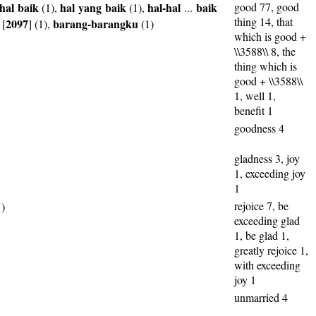
hal
baik
hal
yang
baik
hal-hal
baik
good 77, good
(1),
(1),
...
thing 14, that
2097
barang-barangku
[
] (1),
(1)
which is good +
\\3588\\ 8, the
thing which is
good + \\3588\\
1, well 1,
benefit 1
goodness 4
gladness 3, joy
1, exceeding joy
1
rejoice 7, be
)
exceeding glad
1, be glad 1,
greatly rejoice 1,
with exceeding
joy 1
unmarried 4