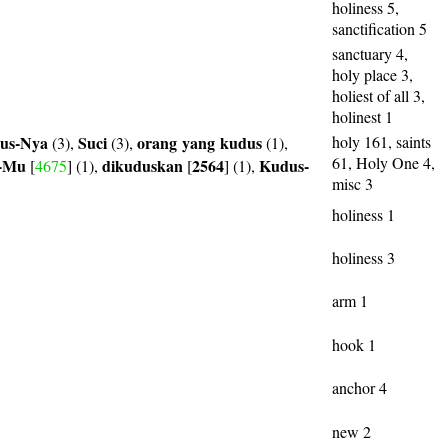
holiness 5,
sanctification 5
sanctuary 4,
holy place 3,
holiest of all 3,
holinest 1
us-Nya
Suci
orang
yang
kudus
holy 161, saints
(3),
(3),
(1),
61, Holy One 4,
-Mu
dikuduskan
2564
Kudus-
[
4675
] (1),
[
] (1),
misc 3
holiness 1
holiness 3
arm 1
hook 1
anchor 4
new 2