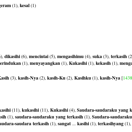
geram
kesal
(1),
(1)
dikasihi
mencintai
mengasihimu
suka
terkasih
),
(6),
(5),
(4),
(3),
(2
erindukan
menyayangkan
Kukasihi
kekasih
menga
(1),
(1),
(1),
(1),
asih
kasih-Nya
kasih-Ku
Kasihku
kasih-Nya
(3),
(2),
(2),
(1),
[
143
asihi
kukasihi
Kukasihi
Saudara-saudaraku
yang
k
(11),
(11),
(4),
sih
saudara-saudaraku
yang
terkasih
Saudara-saudaraku
(1),
(1),
audara-saudara
terkasih
sangat
kasihi
terkasihyang
(1),
...
(1),
(1)