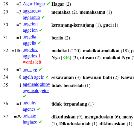
28
=2
Hagar
Hagar
(2)
Agar
✔
29
=3
aggareuw
memaksa
memaksamu
(2),
(1)
aggareuo
✔
30
=2
aggeion
keranjang-keranjang
guci
(1),
(1)
aggeion
✔
31
=1
aggelia
berita
(2)
aggelia
✔
32
=186
aggelov
malaikat
malaikat-malaikat
p
(120),
(18),
aggelos
1
Nya
utusan
malaikat-Nya
[
846
] (3),
(2),
(
words left
33
=2
age
age
✔
34
=8
agele
sekawanan
kawanan
babi
Kawa
(3),
(2),
agelh
✔
35
=1
agenealoghtov
tidak
bersilsilah
(1)
agenealogetos
✔
36
=1
agenhv
tidak
terpandang
(1)
agenes
✔
37
=29
agiazw
dikuduskan
menguduskan
meny
(9),
(6),
hagiazo
✔
Dikuduskanlah
dikhususkan
(1),
(1),
(1)