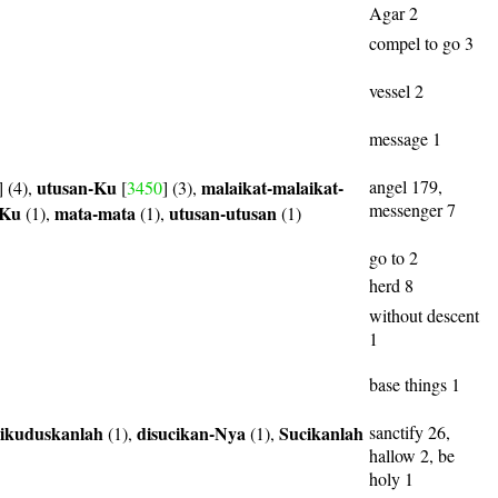
Agar 2
compel to go 3
vessel 2
message 1
utusan-Ku
malaikat-malaikat-
angel 179,
] (4),
[
3450
] (3),
messenger 7
-Ku
mata-mata
utusan-utusan
(1),
(1),
(1)
go to 2
herd 8
without descent
1
base things 1
ikuduskanlah
disucikan-Nya
Sucikanlah
sanctify 26,
(1),
(1),
hallow 2, be
holy 1