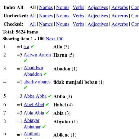
Index All
All
|
Names
|
Nouns
|
Verbs
|
Adjectives
|
Adverbs
|
Con
Unchecked:
All
|
Names
|
Nouns
|
Verbs
|
Adjectives
|
Adverbs
|
Con
Checked:
All
|
Names
|
Nouns
|
Verbs
|
Adjectives
|
Adverbs
|
Con
Total: 5624 items
Showing item 1 - 100
Next 100
1
=4
a
Alfa
(3)
a
✔
2
=5
Aaron
Harun
(5)
Aarwn
✔
3
=1
Abaddwn
Abadon
(1)
Abaddon
✔
4
=1
abares
tidak
menjadi
beban
(1)
abarhv
✔
5
=3
Abba
Abba
(3)
Abba
✔
6
=4
Abel
Habel
(4)
Abel
✔
7
=3
Abia
Abia
(3)
Abia
✔
8
=1
Abiayar
Abyatar
(1)
Abiathar
✔
9
=1
Abilhnh
Abilene
(1)