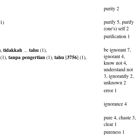
purity 2
purify 5, purify
1)
(one's) self 2
purification 1
tidakkah
tahu
be ignorant 7,
),
...
(1),
ignorant 4,
tanpa
pengertian
tahu
3756
(1),
(1),
[
] (1),
know not 4,
understand not
3, ignorantly 2,
unknown 2
error 1
ignorance 4
pure 4, chaste 3,
clear 1
pureness 1