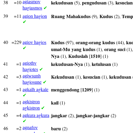
38
=10
agiasmov
kekudusan
pengudusan
kesucian
(5),
(3),
hagiasmos
✔
39
=11
hagion
Ruang
Mahakudus
Kudus
Temp
(9),
(2),
agion
✔
40
=229
hagios
Kudus
orang-orang
kudus
ku
(97),
(44),
agiov
✔
umat-Mu
yang
kudus
orang
suci
(1),
(1)
Nya
Kuduslah
1510
(1),
[
] (1)
41
=1
agiothv
kekudusan-Nya
ketulusan
(1),
(1)
hagiotes
✔
42
=3
agiwsunh
Kekudusan
kesucian
kekudusan
(1),
(1),
hagiosune
✔
43
=1
agkale
menggendong
1209
[
] (1)
agkalh
✔
44
=1
agkistron
kail
(1)
agkistron
✔
45
=4
agkura
jangkar
jangkar-jangkar
(2),
(2)
agkura
✔
46
=2
agnafov
baru
(2)