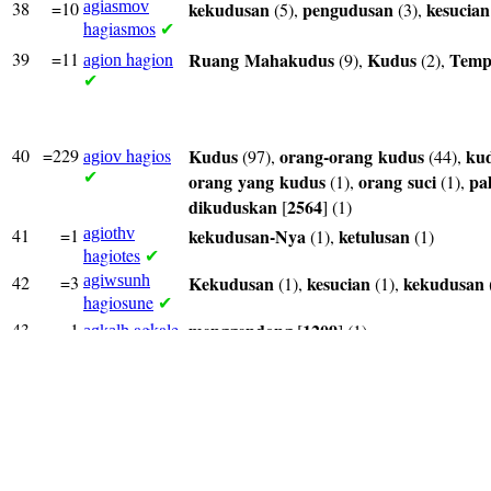
38
=10
agiasmov
kekudusan
pengudusan
kesucian
(5),
(3),
hagiasmos
✔
39
=11
hagion
Ruang
Mahakudus
Kudus
Temp
(9),
(2),
agion
✔
40
=229
hagios
Kudus
orang-orang
kudus
ku
(97),
(44),
agiov
✔
orang
yang
kudus
orang
suci
pa
(1),
(1),
dikuduskan
2564
[
] (1)
41
=1
agiothv
kekudusan-Nya
ketulusan
(1),
(1)
hagiotes
✔
42
=3
agiwsunh
Kekudusan
kesucian
kekudusan
(1),
(1),
hagiosune
✔
43
=1
agkale
menggendong
1209
[
] (1)
agkalh
✔
44
=1
agkistron
kail
(1)
agkistron
✔
45
=4
agkura
jangkar
jangkar-jangkar
(2),
(2)
agkura
✔
46
=2
agnafov
baru
(2)