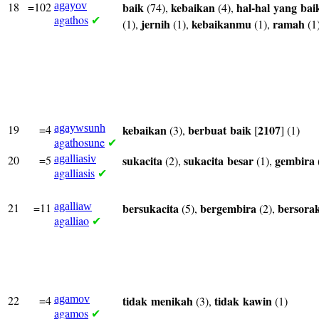
18
=102
agayov
baik
kebaikan
hal-hal
yang
bai
(74),
(4),
agathos
✔
jernih
kebaikanmu
ramah
(1),
(1),
(1),
(1
19
=4
agaywsunh
kebaikan
berbuat
baik
2107
(3),
[
] (1)
agathosune
✔
20
=5
agalliasiv
sukacita
sukacita
besar
gembira
(2),
(1),
agalliasis
✔
21
=11
agalliaw
bersukacita
bergembira
bersora
(5),
(2),
agalliao
✔
22
=4
agamov
tidak
menikah
tidak
kawin
(3),
(1)
agamos
✔