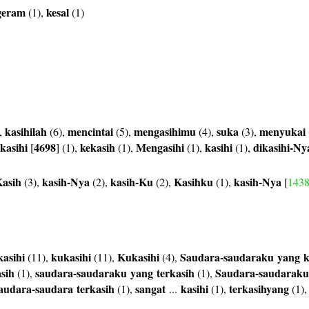
geram
kesal
(1),
(1)
kasihilah
mencintai
mengasihimu
suka
menyukai
,
(6),
(5),
(4),
(3),
ikasihi
4698
kekasih
Mengasihi
kasihi
dikasihi-Ny
[
] (1),
(1),
(1),
(1),
asih
kasih-Nya
kasih-Ku
Kasihku
kasih-Nya
(3),
(2),
(2),
(1),
[
143
asihi
kukasihi
Kukasihi
Saudara-saudaraku
yang
k
(11),
(11),
(4),
sih
saudara-saudaraku
yang
terkasih
Saudara-saudaraku
(1),
(1),
audara-saudara
terkasih
sangat
kasihi
terkasihyang
(1),
...
(1),
(1)