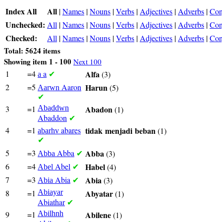
Index All
All
|
Names
|
Nouns
|
Verbs
|
Adjectives
|
Adverbs
|
Con
Unchecked:
All
|
Names
|
Nouns
|
Verbs
|
Adjectives
|
Adverbs
|
Con
Checked:
All
|
Names
|
Nouns
|
Verbs
|
Adjectives
|
Adverbs
|
Con
Total: 5624 items
Showing item 1 - 100
Next 100
1
=4
a
Alfa
(3)
a
✔
2
=5
Aaron
Harun
(5)
Aarwn
✔
3
=1
Abaddwn
Abadon
(1)
Abaddon
✔
4
=1
abares
tidak
menjadi
beban
(1)
abarhv
✔
5
=3
Abba
Abba
(3)
Abba
✔
6
=4
Abel
Habel
(4)
Abel
✔
7
=3
Abia
Abia
(3)
Abia
✔
8
=1
Abiayar
Abyatar
(1)
Abiathar
✔
9
=1
Abilhnh
Abilene
(1)