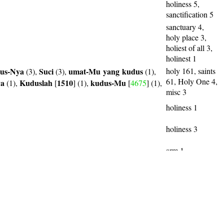
holiness 5,
sanctification 5
sanctuary 4,
holy place 3,
holiest of all 3,
holinest 1
us-Nya
Suci
umat-Mu
yang
kudus
holy 161, saints
(3),
(3),
(1),
61, Holy One 4,
ya
Kuduslah
1510
kudus-Mu
(1),
[
] (1),
[
4675
] (1),
misc 3
holiness 1
holiness 3
arm 1
hook 1
anchor 4
new 2