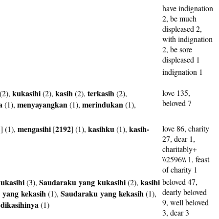
have indignation
2, be much
displeased 2,
with indignation
2, be sore
displeased 1
indignation 1
kukasihi
kasih
terkasih
love 135,
(2),
(2),
(2),
(2),
beloved 7
a
menyayangkan
merindukan
(1),
(1),
(1),
mengasihi
2192
kasihku
kasih-
love 86, charity
8
] (1),
[
] (1),
(1),
27, dear 1,
charitably+
\\2596\\ 1, feast
of charity 1
ukasihi
Saudaraku
yang
kukasihi
kasihi
beloved 47,
(3),
(2),
dearly beloved
yang
kekasih
Saudaraku
yang
kekasih
(1),
(1),
9, well beloved
dikasihinya
,
(1)
3, dear 3