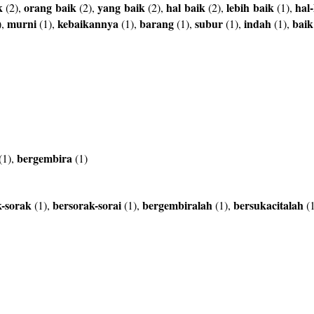
k
orang
baik
yang
baik
hal
baik
lebih
baik
hal-
(2),
(2),
(2),
(2),
(1),
murni
kebaikannya
barang
subur
indah
baik
),
(1),
(1),
(1),
(1),
(1),
bergembira
(1),
(1)
k-sorak
bersorak-sorai
bergembiralah
bersukacitalah
(1),
(1),
(1),
(1