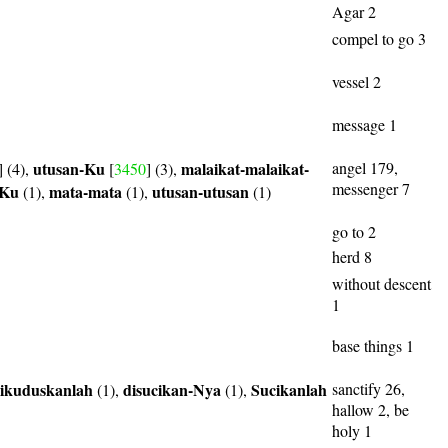
Agar 2
compel to go 3
vessel 2
message 1
utusan-Ku
malaikat-malaikat-
angel 179,
] (4),
[
3450
] (3),
messenger 7
-Ku
mata-mata
utusan-utusan
(1),
(1),
(1)
go to 2
herd 8
without descent
1
base things 1
ikuduskanlah
disucikan-Nya
Sucikanlah
sanctify 26,
(1),
(1),
hallow 2, be
holy 1