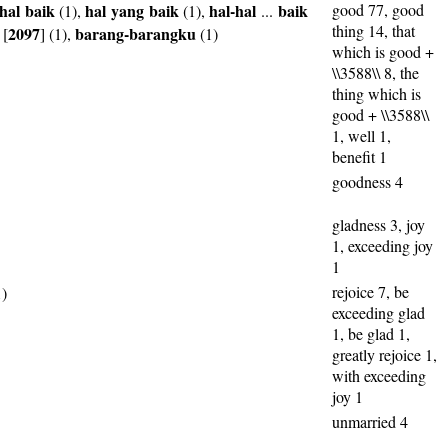
hal
baik
hal
yang
baik
hal-hal
baik
good 77, good
(1),
(1),
...
thing 14, that
2097
barang-barangku
[
] (1),
(1)
which is good +
\\3588\\ 8, the
thing which is
good + \\3588\\
1, well 1,
benefit 1
goodness 4
gladness 3, joy
1, exceeding joy
1
rejoice 7, be
)
exceeding glad
1, be glad 1,
greatly rejoice 1,
with exceeding
joy 1
unmarried 4