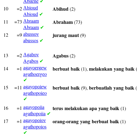
Abilene
✔
10
=2
Abioud
Abihud
(2)
Abioud
✔
11
=73
Abraam
Abraham
(73)
Abraam
✔
12
=9
abussov
jurang
maut
(9)
abussos
✔
13
=2
Agabov
Agabus
(2)
Agabos
✔
14
=1
agayoergew
berbuat
baik
melakukan
yang
baik
(1),
(
agathoergeo
✔
15
=11
agayopoiew
berbuat
baik
berbuatlah
yang
baik
(9),
(
agathopoieo
✔
16
=1
agayopoiia
terus
melakukan
apa
yang
baik
(1)
agathopoiia
✔
17
=1
agayopoiov
orang-orang
yang
berbuat
baik
(1)
agathopoios
✔