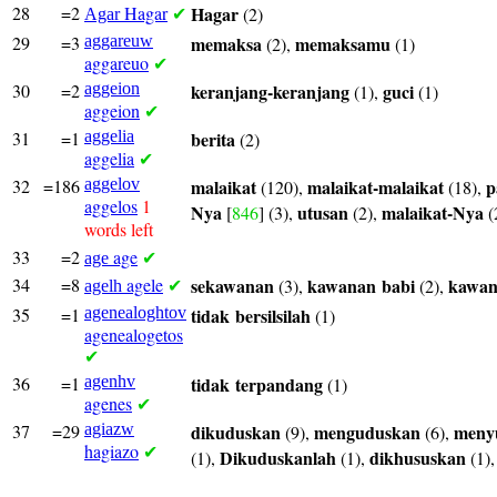
28
=2
Hagar
Hagar
(2)
Agar
✔
29
=3
aggareuw
memaksa
memaksamu
(2),
(1)
aggareuo
✔
30
=2
aggeion
keranjang-keranjang
guci
(1),
(1)
aggeion
✔
31
=1
aggelia
berita
(2)
aggelia
✔
32
=186
aggelov
malaikat
malaikat-malaikat
p
(120),
(18),
aggelos
1
Nya
utusan
malaikat-Nya
[
846
] (3),
(2),
(
words left
33
=2
age
age
✔
34
=8
agele
sekawanan
kawanan
babi
kawa
(3),
(2),
agelh
✔
35
=1
agenealoghtov
tidak
bersilsilah
(1)
agenealogetos
✔
36
=1
agenhv
tidak
terpandang
(1)
agenes
✔
37
=29
agiazw
dikuduskan
menguduskan
meny
(9),
(6),
hagiazo
✔
Dikuduskanlah
dikhususkan
(1),
(1),
(1)