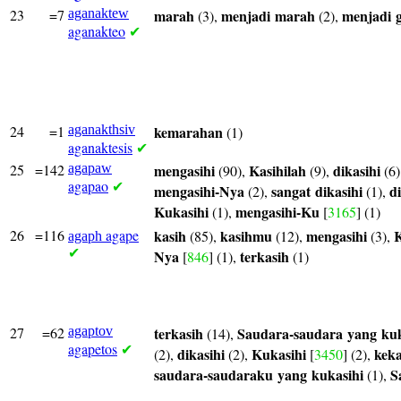
23
=7
aganaktew
marah
menjadi
marah
menjadi
(3),
(2),
aganakteo
✔
24
=1
aganakthsiv
kemarahan
(1)
aganaktesis
✔
25
=142
agapaw
mengasihi
Kasihilah
dikasihi
(90),
(9),
(6)
agapao
✔
mengasihi-Nya
sangat
dikasihi
d
(2),
(1),
Kukasihi
mengasihi-Ku
(1),
[
3165
] (1)
26
=116
agape
kasih
kasihmu
mengasihi
K
(85),
(12),
(3),
agaph
✔
Nya
terkasih
[
846
] (1),
(1)
27
=62
agaptov
terkasih
Saudara-saudara
yang
kuk
(14),
agapetos
✔
dikasihi
Kukasihi
keka
(2),
(2),
[
3450
] (2),
saudara-saudaraku
yang
kukasihi
S
(1),