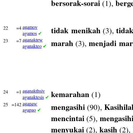
bersorak-sorai
berg
(1),
22
=4
agamov
tidak
menikah
tida
(3),
agamos
✔
23
=7
aganaktew
marah
menjadi
mar
(3),
aganakteo
✔
24
=1
aganakthsiv
kemarahan
(1)
aganaktesis
✔
25
=142
agapaw
mengasihi
Kasihila
(90),
agapao
✔
mencintai
mengasih
(5),
menyukai
kasih
(2),
(2),