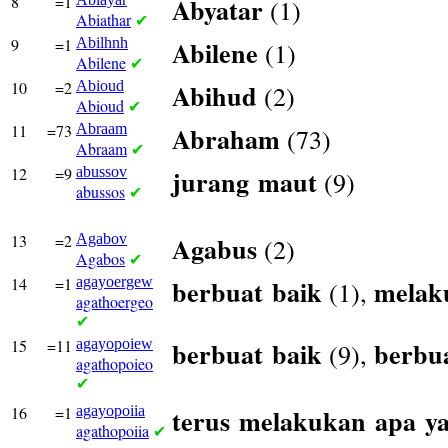
8
=1
Abyatar
(1)
Abiathar
✔
9
=1
Abilhnh
Abilene
(1)
Abilene
✔
10
=2
Abioud
Abihud
(2)
Abioud
✔
11
=73
Abraam
Abraham
(73)
Abraam
✔
12
=9
abussov
jurang
maut
(9)
abussos
✔
13
=2
Agabov
Agabus
(2)
Agabos
✔
14
=1
agayoergew
berbuat
baik
melak
(1),
agathoergeo
✔
15
=11
agayopoiew
berbuat
baik
berbu
(9),
agathopoieo
✔
16
=1
agayopoiia
terus
melakukan
apa
y
agathopoiia
✔