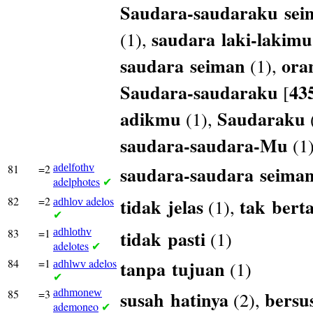
Saudara-saudaraku
sei
saudara
laki-lakimu
(1),
saudara
seiman
ora
(1),
Saudara-saudaraku
43
[
adikmu
Saudaraku
(1),
saudara-saudara-Mu
(1
81
=2
adelfothv
saudara-saudara
seima
adelphotes
✔
82
=2
adelos
tidak
jelas
tak
bert
(1),
adhlov
✔
83
=1
adhlothv
tidak
pasti
(1)
adelotes
✔
84
=1
adelos
tanpa
tujuan
(1)
adhlwv
✔
85
=3
adhmonew
susah
hatinya
bersu
(2),
ademoneo
✔