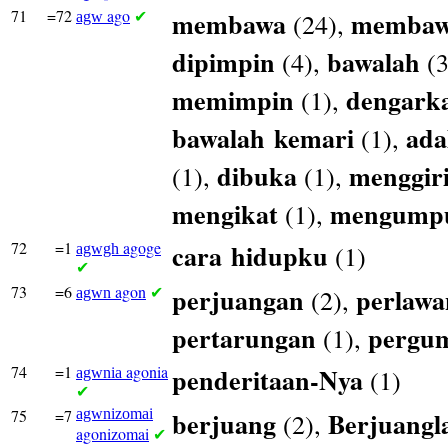
71
=72
ago
membawa
membaw
(24),
agw
✔
dipimpin
bawalah
(4),
(3
memimpin
dengark
(1),
bawalah
kemari
ada
(1),
dibuka
menggir
(1),
(1),
mengikat
mengump
(1),
72
=1
agoge
cara
hidupku
(1)
agwgh
✔
73
=6
agon
perjuangan
perlaw
(2),
agwn
✔
pertarungan
pergu
(1),
74
=1
agonia
penderitaan-Nya
(1)
agwnia
✔
75
=7
agwnizomai
berjuang
Berjuangl
(2),
agonizomai
✔