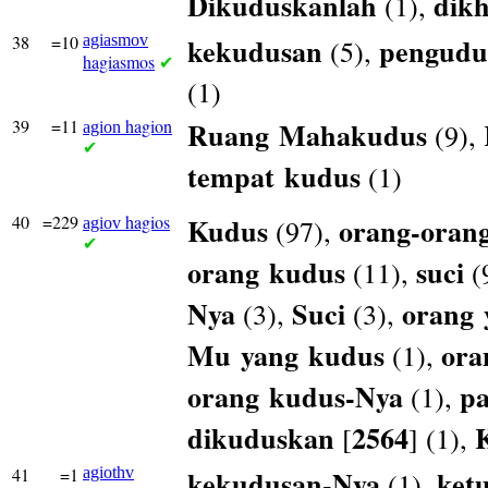
Dikuduskanlah
dik
(1),
38
=10
agiasmov
kekudusan
pengudu
(5),
hagiasmos
✔
(1)
39
=11
hagion
Ruang
Mahakudus
(9),
agion
✔
tempat
kudus
(1)
40
=229
hagios
Kudus
orang-oran
(97),
agiov
✔
orang
kudus
suci
(11),
(
Nya
Suci
orang
(3),
(3),
Mu
yang
kudus
ora
(1),
orang
kudus-Nya
pa
(1),
dikuduskan
2564
[
] (1),
41
=1
agiothv
kekudusan-Nya
ket
(1),