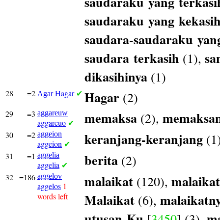
saudaraku
yang
terkasi
saudaraku
yang
kekasi
saudara-saudaraku
yan
saudara
terkasih
sa
(1),
dikasihinya
(1)
28
=2
Hagar
Hagar
(2)
Agar
✔
29
=3
aggareuw
memaksa
memaksa
(2),
aggareuo
✔
30
=2
aggeion
keranjang-keranjang
(1
aggeion
✔
31
=1
aggelia
berita
(2)
aggelia
✔
32
=186
aggelov
malaikat
malaikat
(120),
aggelos
1
Malaikat
malaikatn
words left
(6),
utusan-Ku
ma
[
3450
] (3),