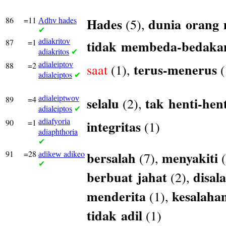
86
=11
hades
Hades
dunia
orang
(5),
Adhv
✔
87
=1
adiakritov
tidak
membeda-bedaka
adiakritos
✔
88
=2
adialeiptov
terus-menerus
saat
(1),
(
adialeiptos
✔
89
=4
adialeiptwov
selalu
tak
henti-hen
(2),
adialeiptos
✔
90
=1
adiafyoria
integritas
(1)
adiaphthoria
✔
91
=28
adikeo
bersalah
menyakiti
(7),
(
adikew
✔
berbuat
jahat
disal
(2),
menderita
kesalaha
(1),
tidak
adil
(1)