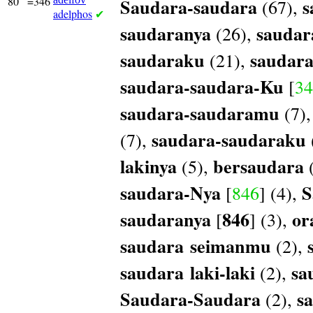
80
=346
Saudara-saudara
s
(67),
adelphos
✔
saudaranya
saudar
(26),
saudaraku
saudar
(21),
saudara-saudara-Ku
[
34
saudara-saudaramu
(7)
saudara-saudaraku
(7),
lakinya
bersaudara
(5),
(
saudara-Nya
S
[
846
] (4),
saudaranya
846
or
[
] (3),
saudara
seimanmu
(2),
saudara
laki-laki
sa
(2),
Saudara-Saudara
s
(2),