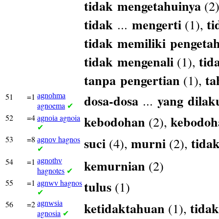
tidak
mengetahuinya
(2
tidak
mengerti
t
...
(1),
tidak
memiliki
pengeta
tidak
mengenali
tid
(1),
tanpa
pengertian
ta
(1),
51
=1
agnohma
dosa-dosa
yang
dilak
...
agnoema
✔
52
=4
agnoia
kebodohan
kebodo
(2),
agnoia
✔
53
=8
hagnos
suci
murni
tida
(4),
(2),
agnov
✔
54
=1
agnothv
kemurnian
(2)
hagnotes
✔
55
=1
hagnos
tulus
(1)
agnwv
✔
56
=2
agnwsia
ketidaktahuan
tidak
(1),
agnosia
✔