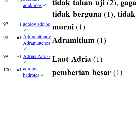
tidak
tahan
uji
gaga
(2),
adokimos
✔
tidak
berguna
tidak
(1),
97
=1
adolos
murni
(1)
adolov
✔
98
=1
Adramutthnov
Adramitium
(1)
Adramuttenos
✔
99
=1
Adrias
Laut
Adria
(1)
Adriav
✔
100
=1
adrotnv
pemberian
besar
(1)
hadrotes
✔