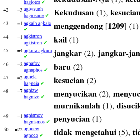
hagiotes
✔
42
=3
agiwsunh
Kekudusan
kesucia
(1),
hagiosune
✔
43
=1
agkale
menggendong
1209
[
] (1)
agkalh
✔
44
=1
agkistron
kail
(1)
agkistron
✔
45
=4
agkura
jangkar
jangkar-ja
(2),
agkura
✔
46
=2
agnafov
baru
(2)
agnaphos
✔
47
=2
agneia
kesucian
(2)
hagneia
✔
48
=7
agnizw
menyucikan
menyuc
(2),
hagnizo
✔
murnikanlah
disuci
(1),
49
=1
agnismov
penyucian
(1)
hagnismos
✔
50
=22
agnoew
tidak
mengetahui
ti
(5),
agnoeo
✔