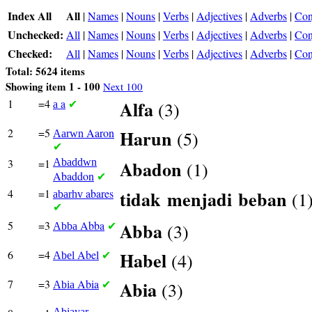
Index All
All
|
Names
|
Nouns
|
Verbs
|
Adjectives
|
Adverbs
|
Con
Unchecked:
All
|
Names
|
Nouns
|
Verbs
|
Adjectives
|
Adverbs
|
Con
Checked:
All
|
Names
|
Nouns
|
Verbs
|
Adjectives
|
Adverbs
|
Con
Total: 5624 items
Showing item 1 - 100
Next 100
1
=4
a
Alfa
(3)
a
✔
2
=5
Aaron
Harun
(5)
Aarwn
✔
3
=1
Abaddwn
Abadon
(1)
Abaddon
✔
4
=1
abares
tidak
menjadi
beban
(1
abarhv
✔
5
=3
Abba
Abba
(3)
Abba
✔
6
=4
Abel
Habel
(4)
Abel
✔
7
=3
Abia
Abia
(3)
Abia
✔
Abiayar