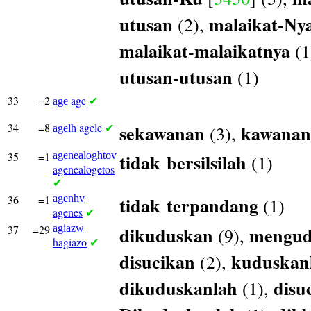
utusan
malaikat-Ny
(2),
malaikat-malaikatnya
(1
utusan-utusan
(1)
33
=2
age
age
✔
34
=8
agele
sekawanan
kawanan
(3),
agelh
✔
35
=1
agenealoghtov
tidak
bersilsilah
(1)
agenealogetos
✔
36
=1
agenhv
tidak
terpandang
(1)
agenes
✔
37
=29
agiazw
dikuduskan
mengud
(9),
hagiazo
✔
disucikan
kuduskan
(2),
dikuduskanlah
disu
(1),