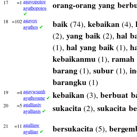
17
=1
agayopoiov
orang-orang
yang
berb
agathopoios
✔
18
=102
agayov
baik
kebaikan
(74),
(4),
agathos
✔
yang
baik
hal
b
(2),
(2),
hal
yang
baik
ha
(1),
(1),
kebaikanmu
ramah
(1),
barang
subur
i
(1),
(1),
barangku
(1)
19
=4
agaywsunh
kebaikan
berbuat
b
(3),
agathosune
✔
20
=5
agalliasiv
sukacita
sukacita
be
(2),
agalliasis
✔
21
=11
agalliaw
bersukacita
bergem
(5),
agalliao
✔