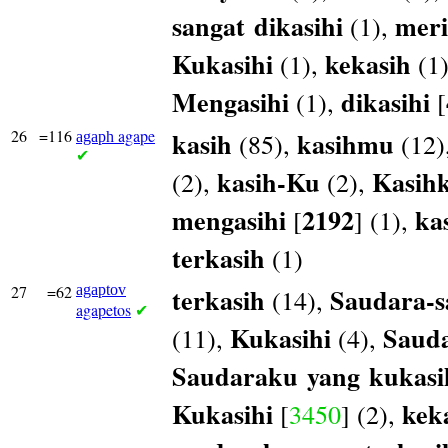
sangat
dikasihi
mer
(1),
Kukasihi
kekasih
(1),
(1
Mengasihi
dikasihi
(1),
[
26
=116
agape
kasih
kasihmu
(85),
(12)
agaph
✔
kasih-Ku
Kasih
(2),
(2),
mengasihi
2192
ka
[
] (1),
terkasih
(1)
27
=62
agaptov
terkasih
Saudara-s
(14),
agapetos
✔
Kukasihi
Saud
(11),
(4),
Saudaraku
yang
kukasi
Kukasihi
kek
[
3450
] (2),