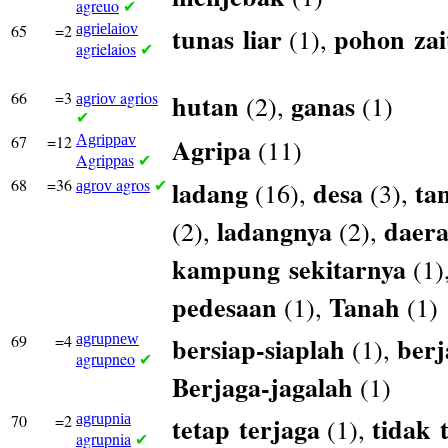
agreuo
✔
65
=2
agrielaiov
tunas
liar
pohon
za
(1),
agrielaios
✔
66
=3
agrios
hutan
ganas
(2),
(1)
agriov
✔
67
=12
Agrippav
Agripa
(11)
Agrippas
✔
68
=36
agros
ladang
desa
ta
(16),
(3),
agrov
✔
ladangnya
daer
(2),
(2),
kampung
sekitarnya
(1)
pedesaan
Tanah
(1),
(1)
69
=4
agrupnew
bersiap-siaplah
berj
(1),
agrupneo
✔
Berjaga-jagalah
(1)
70
=2
agrupnia
tetap
terjaga
tidak
(1),
agrupnia
✔