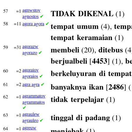
57
=1
agnwstov
TIDAK
DIKENAL
(1)
agnostos
✔
58
=11
agora
tempat
umum
temp
(4),
agora
✔
tempat
keramaian
(1)
59
=31
agorazw
membeli
ditebus
(20),
(4
agorazo
✔
berjualbeli
4453
be
[
] (1),
60
=2
agoraiov
berkeluyuran
di
tempat
agoraios
✔
61
=2
agra
banyaknya
ikan
2486
[
] 
agra
✔
62
=1
agrammatov
tidak
terpelajar
(1)
agrammatos
✔
63
=1
agraulew
tinggal
di
padang
(1)
agrauleo
✔
64
=1
agreuw
menjebak
(1)