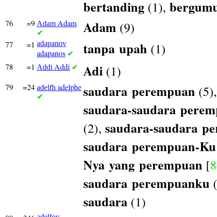
bertanding
bergumu
(1),
76
=9
Adam
Adam
(9)
Adam
✔
77
=1
adapanov
tanpa
upah
(1)
adapanos
✔
78
=1
Addi
Adi
(1)
Addi
✔
79
=24
adelphe
saudara
perempuan
(5)
adelfh
✔
saudara-saudara
perem
saudara-saudara
pe
(2),
saudara
perempuan-Ku
Nya
yang
perempuan
[
8
saudara
perempuanku
(
saudara
(1)
adelfov