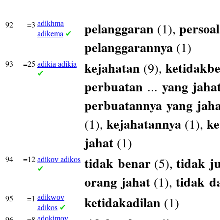
92
=3
adikhma
pelanggaran
persoa
(1),
adikema
✔
pelanggarannya
(1)
93
=25
adikia
kejahatan
ketidakb
(9),
adikia
✔
perbuatan
yang
jaha
...
perbuatannya
yang
jah
kejahatannya
ke
(1),
(1),
jahat
(1)
94
=12
adikos
tidak
benar
tidak
j
(5),
adikov
✔
orang
jahat
tidak
d
(1),
95
=1
adikwov
ketidakadilan
(1)
adikos
✔
96
=8
adokimov