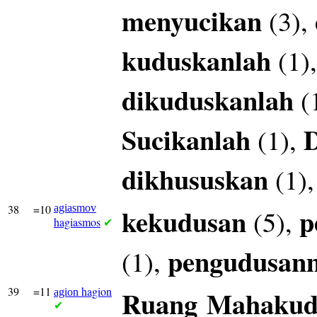
menyucikan
(3),
kuduskanlah
(1)
dikuduskanlah
(
Sucikanlah
(1),
dikhususkan
(1)
38
=10
agiasmov
kekudusan
p
(5),
hagiasmos
✔
pengudusan
(1),
39
=11
hagion
Ruang
Mahakud
agion
✔