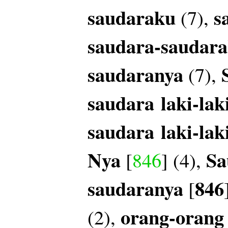
saudaraku
s
(7),
saudara-saudar
saudaranya
(7),
saudara
laki-lak
saudara
laki-lak
Nya
Sa
[
846
] (4),
saudaranya
846
[
orang-orang
(2),