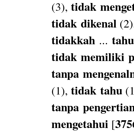
tidak
menge
(3),
tidak
dikenal
(2)
tidakkah
tahu
...
tidak
memiliki
p
tanpa
mengenal
tidak
tahu
(1),
(1
tanpa
pengertia
mengetahui
375
[