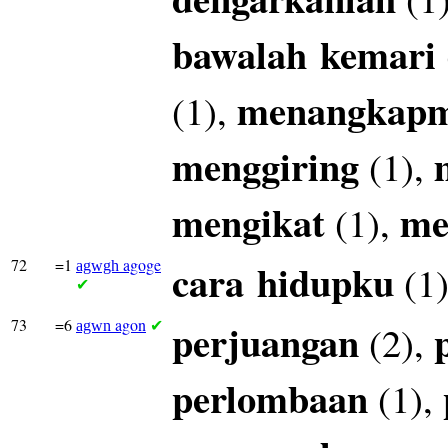
bawalah
kemari
menangkap
(1),
menggiring
(1),
mengikat
me
(1),
72
=1
agoge
cara
hidupku
(1
agwgh
✔
73
=6
agon
perjuangan
(2),
agwn
✔
perlombaan
(1),