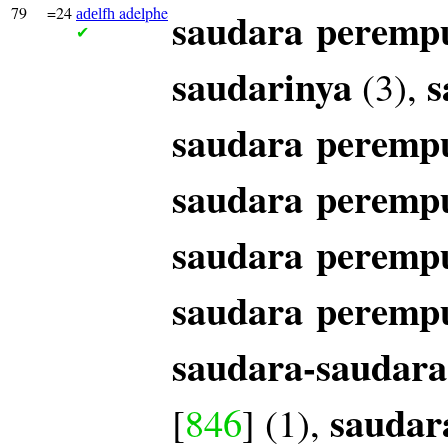
79
=24
adelphe
saudara
peremp
adelfh
✔
saudarinya
s
(3),
saudara
peremp
saudara
peremp
saudara
peremp
saudara
peremp
saudara-saudar
saudar
[
846
] (1),