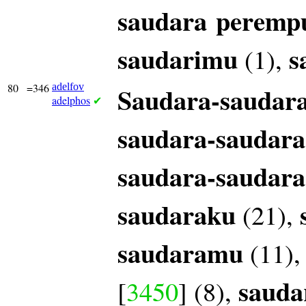
saudara
peremp
saudarimu
s
(1),
80
=346
adelfov
Saudara-saudar
adelphos
✔
saudara-saudara
saudara-saudara
saudaraku
(21),
saudaramu
(11)
saud
[
3450
] (8),