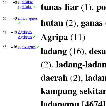
65
=2
agrielaiov
tunas
liar
po
(1),
agrielaios
✔
66
=3
agrios
hutan
ganas
(2),
agriov
✔
67
=12
Agrippav
Agripa
(11)
Agrippas
✔
68
=36
agros
ladang
desa
(16),
agrov
✔
ladang-lada
(2),
daerah
lada
(2),
kampung
sekita
ladangmu
4674
[