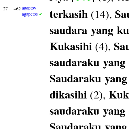
27
=62
agaptov
terkasih
Sa
(14),
agapetos
✔
saudara
yang
ku
Kukasihi
Sa
(4),
saudaraku
yang
Saudaraku
yang
dikasihi
Kuk
(2),
saudaraku
yang
Saudaraku
yang