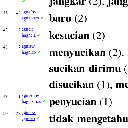
jangkar
jang
(2),
✔
46
=2
agnafov
baru
(2)
agnaphos
✔
47
=2
agneia
kesucian
(2)
hagneia
✔
48
=7
agnizw
menyucikan
(2),
hagnizo
✔
sucikan
dirimu
(
disucikan
me
(1),
49
=1
agnismov
penyucian
(1)
hagnismos
✔
50
=22
agnoew
tidak
mengetahu
agnoeo
✔