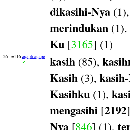
dikasihi-Nya
(1)
merindukan
(1),
Ku
[
3165
] (1)
26
=116
agape
kasih
kasi
(85),
agaph
✔
Kasih
kasih
(3),
Kasihku
kas
(1),
mengasihi
2192
[
Nya
te
[
846
] (1),