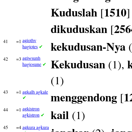
Kuduslah
1510
[
]
dikuduskan
256
[
41
=1
agiothv
kekudusan-Nya
(
hagiotes
✔
42
=3
agiwsunh
Kekudusan
(1),
hagiosune
✔
(1)
43
=1
agkale
menggendong
1
[
agkalh
✔
44
=1
agkistron
kail
(1)
agkistron
✔
45
=4
agkura
agkura