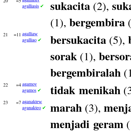
20
=5
sukacita
suk
(2),
agalliasis
✔
bergembira
(1),
(
21
=11
agalliaw
bersukacita
(5),
agalliao
✔
sorak
bersor
(1),
bergembiralah
(
22
=4
agamov
tidak
menikah
(
agamos
✔
23
=7
aganaktew
marah
menj
(3),
aganakteo
✔
menjadi
geram
(