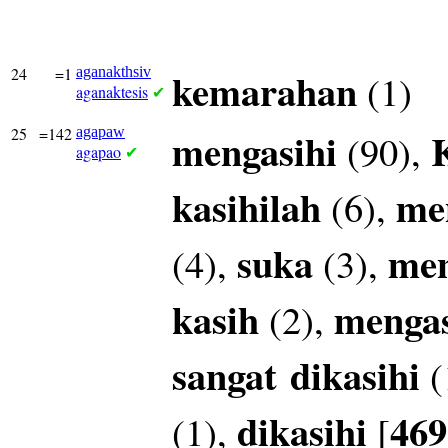
24
=1
aganakthsiv
kemarahan
(1)
aganaktesis
✔
25
=142
agapaw
mengasihi
(90),
agapao
✔
kasihilah
me
(6),
suka
men
(4),
(3),
kasih
mengas
(2),
sangat
dikasihi
(
dikasihi
469
(1),
[