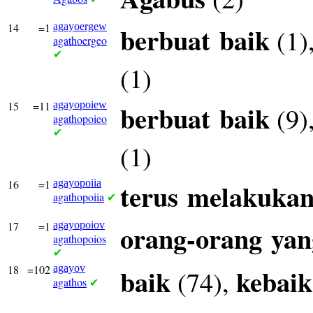
14
=1
agayoergew
berbuat
baik
(1)
agathoergeo
✔
(1)
15
=11
agayopoiew
berbuat
baik
(9)
agathopoieo
✔
(1)
16
=1
agayopoiia
terus
melakuka
agathopoiia
✔
17
=1
agayopoiov
orang-orang
yan
agathopoios
✔
18
=102
agayov
baik
kebai
(74),
agathos
✔