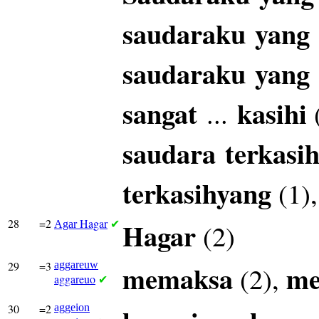
saudaraku
yang
saudaraku
yang
sangat
kasihi
...
saudara
terkasi
terkasihyang
(1)
28
=2
Hagar
Hagar
(2)
Agar
✔
29
=3
aggareuw
memaksa
m
(2),
aggareuo
✔
30
=2
aggeion