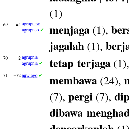
(1)
69
=4
agrupnew
menjaga
ber
(1),
agrupneo
✔
jagalah
berj
(1),
70
=2
agrupnia
tetap
terjaga
(1)
agrupnia
✔
71
=72
ago
membawa
(24),
agw
✔
pergi
di
(7),
(7),
dibawa
mengha
dengarkanlah
(1