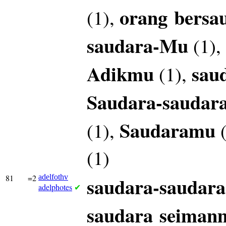
orang
bersa
(1),
saudara-Mu
(1),
Adikmu
sau
(1),
Saudara-saudar
Saudaramu
(1),
(
(1)
81
=2
adelfothv
saudara-saudara
adelphotes
✔
saudara
seiman