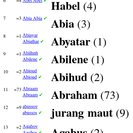
6
=4
Abel
Habel
(4)
Abel
✔
7
=3
Abia
Abia
(3)
Abia
✔
8
=1
Abiayar
Abyatar
(1)
Abiathar
✔
9
=1
Abilhnh
Abilene
(1)
Abilene
✔
10
=2
Abioud
Abihud
(2)
Abioud
✔
11
=73
Abraam
Abraham
(73)
Abraam
✔
12
=9
abussov
jurang
maut
(9)
abussos
✔
13
=2
Agabov
Agabus
(2)
Agabos
✔