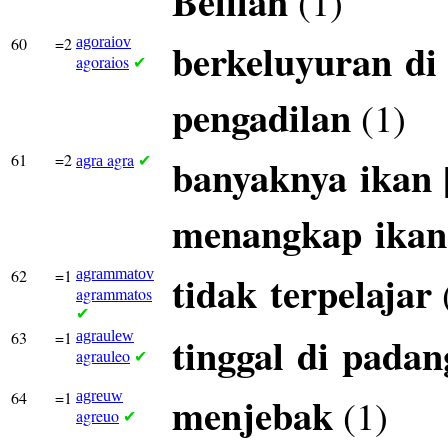
Belilah
(1)
60
=2
agoraiov
berkeluyuran
di
agoraios
✔
pengadilan
(1)
61
=2
agra
banyaknya
ikan
agra
✔
menangkap
ikan
62
=1
agrammatov
tidak
terpelajar
agrammatos
✔
63
=1
agraulew
tinggal
di
padan
agrauleo
✔
64
=1
agreuw
menjebak
(1)
agreuo
✔