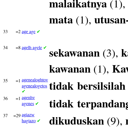
malaikatnya
(1)
mata
utusan
(1),
33
=2
age
age
✔
34
=8
agele
sekawanan
k
(3),
agelh
✔
kawanan
Ka
(1),
35
=1
agenealoghtov
tidak
bersilsilah
agenealogetos
✔
36
=1
agenhv
tidak
terpandan
agenes
✔
37
=29
agiazw
dikuduskan
(9),
hagiazo
✔