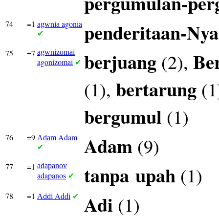
pergumulan-per
74
=1
agonia
penderitaan-Nya
agwnia
✔
75
=7
agwnizomai
berjuang
Be
(2),
agonizomai
✔
bertarung
(1),
(1
bergumul
(1)
76
=9
Adam
Adam
(9)
Adam
✔
77
=1
adapanov
tanpa
upah
(1)
adapanos
✔
78
=1
Addi
Adi
(1)
Addi
✔