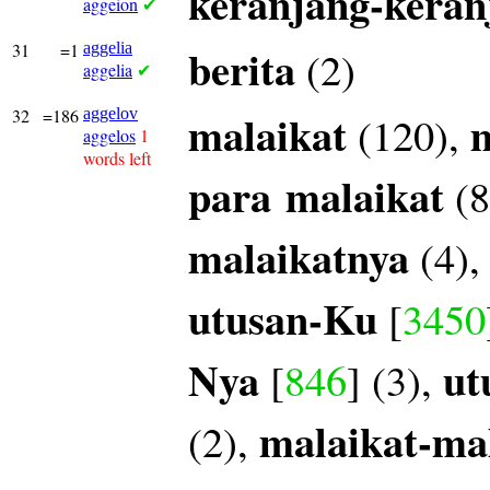
keranjang-keran
aggeion
✔
31
=1
aggelia
berita
(2)
aggelia
✔
32
=186
aggelov
malaikat
m
(120),
aggelos
1
words left
para
malaikat
(8
malaikatnya
(4)
utusan-Ku
[
3450
Nya
ut
[
846
] (3),
malaikat-ma
(2),