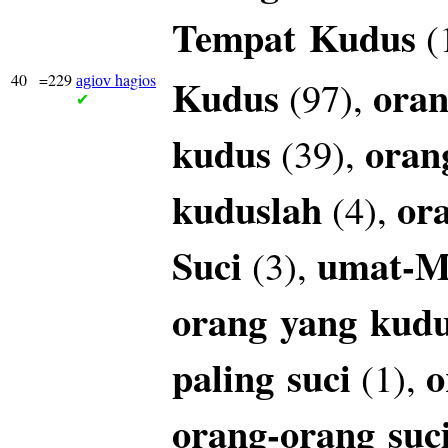
Tempat
Kudus
(
40
=229
hagios
Kudus
oran
(97),
agiov
✔
kudus
oran
(39),
kuduslah
or
(4),
Suci
umat-
(3),
orang
yang
kud
paling
suci
o
(1),
orang-orang
suc