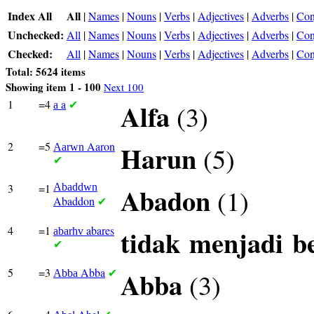
Index All
All
|
Names
|
Nouns
|
Verbs
|
Adjectives
|
Adverbs
|
Con
Unchecked:
All
|
Names
|
Nouns
|
Verbs
|
Adjectives
|
Adverbs
|
Con
Checked:
All
|
Names
|
Nouns
|
Verbs
|
Adjectives
|
Adverbs
|
Con
Total: 5624 items
Showing item 1 - 100
Next 100
1
=4
a
Alfa
(3)
a
✔
2
=5
Aaron
Harun
(5)
Aarwn
✔
3
=1
Abaddwn
Abadon
(1)
Abaddon
✔
4
=1
abares
tidak
menjadi
b
abarhv
✔
5
=3
Abba
Abba
(3)
Abba
✔