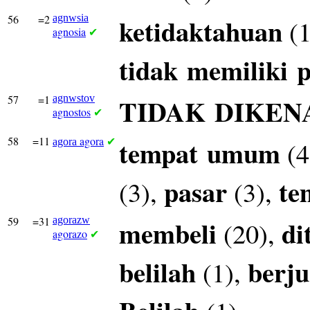
56
=2
agnwsia
ketidaktahuan
(1
agnosia
✔
tidak
memiliki
p
57
=1
agnwstov
TIDAK
DIKEN
agnostos
✔
58
=11
agora
tempat
umum
(4
agora
✔
pasar
te
(3),
(3),
59
=31
agorazw
membeli
di
(20),
agorazo
✔
belilah
berju
(1),