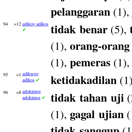
pelanggaran
(1)
94
=12
adikos
tidak
benar
(5),
adikov
✔
orang-orang
(1),
pemeras
(1),
(1)
95
=1
adikwov
ketidakadilan
(1
adikos
✔
96
=8
adokimov
tidak
tahan
uji
(
adokimos
✔
gagal
ujian
(1),
(
tidak
sanggup
(1