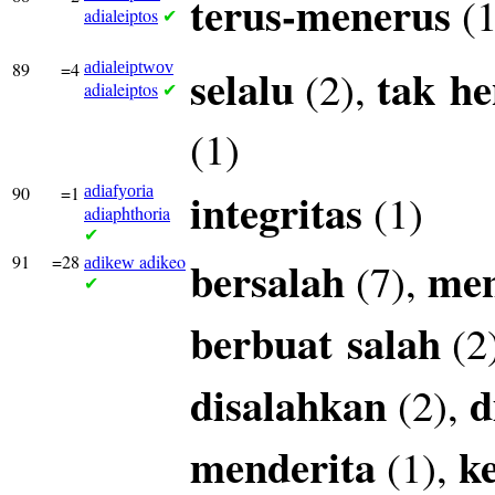
terus-menerus
(1
adialeiptos
✔
89
=4
adialeiptwov
selalu
tak
he
(2),
adialeiptos
✔
(1)
90
=1
adiafyoria
integritas
(1)
adiaphthoria
✔
91
=28
adikeo
bersalah
men
(7),
adikew
✔
berbuat
salah
(2
disalahkan
d
(2),
menderita
k
(1),