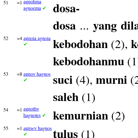
51
=1
agnohma
dosa-
agnoema
✔
dosa
yang
dil
...
52
=4
agnoia
kebodohan
k
(2),
agnoia
✔
kebodohanmu
(1
53
=8
hagnos
suci
murni
(4),
(
agnov
✔
saleh
(1)
54
=1
agnothv
kemurnian
(2)
hagnotes
✔
55
=1
hagnos
tulus
(1)
agnwv
✔