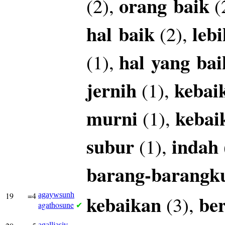
orang
baik
(2),
(
hal
baik
lebi
(2),
hal
yang
bai
(1),
jernih
kebai
(1),
murni
kebai
(1),
subur
indah
(1),
barang-barangk
19
=4
agaywsunh
kebaikan
be
(3),
agathosune
✔
agalliasiv