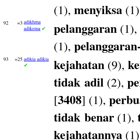
menyiksa
(1),
(1)
92
=3
adikhma
pelanggaran
(1)
adikema
✔
pelanggaran
(1),
93
=25
adikia
kejahatan
ke
(9),
adikia
✔
tidak
adil
pe
(2),
3408
perbu
[
] (1),
tidak
benar
(1),
kejahatannya
(1)