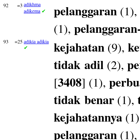
92
=3
adikhma
pelanggaran
(1)
adikema
✔
pelanggaran
(1),
93
=25
adikia
kejahatan
ke
(9),
adikia
✔
tidak
adil
pe
(2),
3408
perbu
[
] (1),
tidak
benar
(1),
kejahatannya
(1)
pelanggaran
(1)