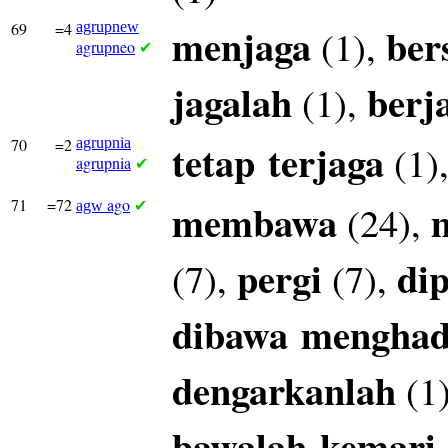
69
=4
agrupnew
menjaga
ber
(1),
agrupneo
✔
jagalah
berj
(1),
70
=2
agrupnia
tetap
terjaga
(1)
agrupnia
✔
71
=72
ago
membawa
(24),
agw
✔
pergi
di
(7),
(7),
dibawa
mengha
dengarkanlah
(1
bawalah
kemari