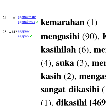
24
=1
aganakthsiv
kemarahan
(1)
aganaktesis
✔
25
=142
agapaw
mengasihi
(90),
agapao
✔
kasihilah
me
(6),
suka
men
(4),
(3),
kasih
mengas
(2),
sangat
dikasihi
(
dikasihi
469
(1),
[