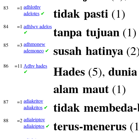
83
=1
adhlothv
tidak
pasti
(1)
adelotes
✔
84
=1
adelos
tanpa
tujuan
(1)
adhlwv
✔
85
=3
adhmonew
susah
hatinya
(2
ademoneo
✔
86
=11
hades
Hades
dunia
(5),
Adhv
✔
alam
maut
(1)
87
=1
adiakritov
tidak
membeda-
adiakritos
✔
88
=2
adialeiptov
terus-menerus
(1
adialeiptos
✔