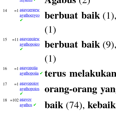
14
=1
agayoergew
berbuat
baik
(1)
agathoergeo
✔
(1)
15
=11
agayopoiew
berbuat
baik
(9)
agathopoieo
✔
(1)
16
=1
agayopoiia
terus
melakuka
agathopoiia
✔
17
=1
agayopoiov
orang-orang
yan
agathopoios
✔
18
=102
agayov
baik
kebai
(74),
agathos
✔