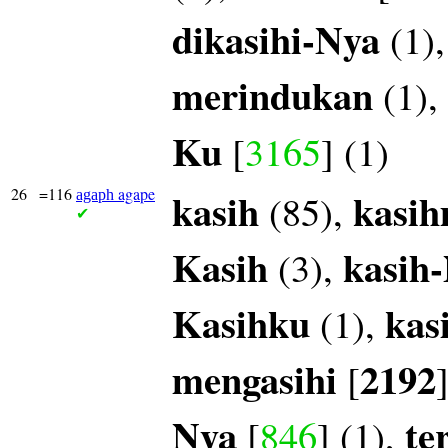
dikasihi-Nya
(1)
merindukan
(1),
Ku
[
3165
] (1)
26
=116
agape
kasih
kasi
(85),
agaph
✔
Kasih
kasih
(3),
Kasihku
kas
(1),
mengasihi
2192
[
Nya
te
[
846
] (1),