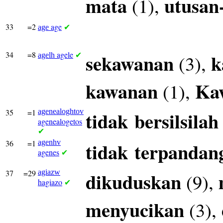
mata
utusan
(1),
33
=2
age
age
✔
34
=8
agele
sekawanan
k
(3),
agelh
✔
kawanan
Ka
(1),
35
=1
agenealoghtov
tidak
bersilsilah
agenealogetos
✔
36
=1
agenhv
tidak
terpandan
agenes
✔
37
=29
agiazw
dikuduskan
(9),
hagiazo
✔
menyucikan
(3),