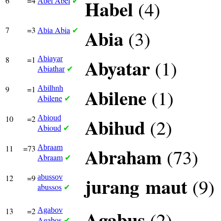
6
=4
Abel
Habel
(4)
Abel
✔
7
=3
Abia
Abia
(3)
Abia
✔
8
=1
Abiayar
Abyatar
(1)
Abiathar
✔
9
=1
Abilhnh
Abilene
(1)
Abilene
✔
10
=2
Abioud
Abihud
(2)
Abioud
✔
11
=73
Abraam
Abraham
(73)
Abraam
✔
12
=9
abussov
jurang
maut
(9)
abussos
✔
13
=2
Agabov
Agabus
(2)
Agabos
✔