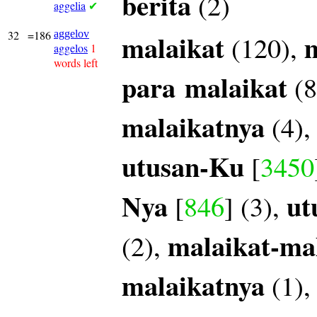
berita
(2)
aggelia
✔
32
=186
aggelov
malaikat
m
(120),
aggelos
1
words left
para
malaikat
(8
malaikatnya
(4)
utusan-Ku
[
3450
Nya
ut
[
846
] (3),
malaikat-ma
(2),
malaikatnya
(1)