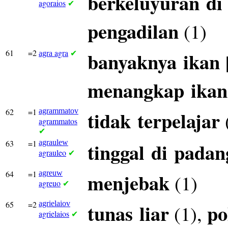
berkeluyuran
di
agoraios
✔
pengadilan
(1)
61
=2
agra
banyaknya
ikan
agra
✔
menangkap
ikan
62
=1
agrammatov
tidak
terpelajar
agrammatos
✔
63
=1
agraulew
tinggal
di
padan
agrauleo
✔
64
=1
agreuw
menjebak
(1)
agreuo
✔
65
=2
agrielaiov
tunas
liar
po
(1),
agrielaios
✔