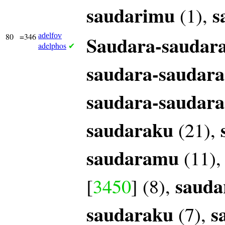
saudarimu
s
(1),
80
=346
adelfov
Saudara-saudar
adelphos
✔
saudara-saudara
saudara-saudara
saudaraku
(21),
saudaramu
(11)
saud
[
3450
] (8),
saudaraku
s
(7),