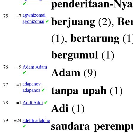
penderitaan-Nya
✔
75
=7
agwnizomai
berjuang
Be
(2),
agonizomai
✔
bertarung
(1),
(1
bergumul
(1)
76
=9
Adam
Adam
(9)
Adam
✔
77
=1
adapanov
tanpa
upah
(1)
adapanos
✔
78
=1
Addi
Adi
(1)
Addi
✔
79
=24
adelphe
saudara
peremp
adelfh
✔