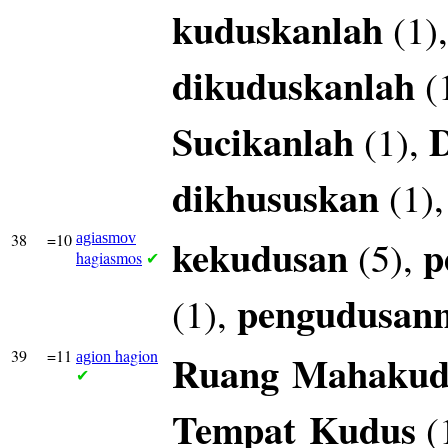
kuduskanlah
(1)
dikuduskanlah
(
Sucikanlah
(1),
dikhususkan
(1)
38
=10
agiasmov
kekudusan
p
(5),
hagiasmos
✔
pengudusan
(1),
39
=11
hagion
Ruang
Mahakud
agion
✔
Tempat
Kudus
(