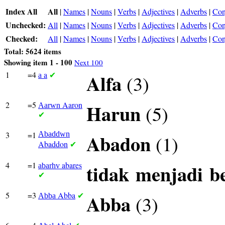
Index All
All
|
Names
|
Nouns
|
Verbs
|
Adjectives
|
Adverbs
|
Con
Unchecked:
All
|
Names
|
Nouns
|
Verbs
|
Adjectives
|
Adverbs
|
Con
Checked:
All
|
Names
|
Nouns
|
Verbs
|
Adjectives
|
Adverbs
|
Con
Total: 5624 items
Showing item 1 - 100
Next 100
1
=4
a
Alfa
(3)
a
✔
2
=5
Aaron
Harun
(5)
Aarwn
✔
3
=1
Abaddwn
Abadon
(1)
Abaddon
✔
4
=1
abares
tidak
menjadi
b
abarhv
✔
5
=3
Abba
Abba
(3)
Abba
✔