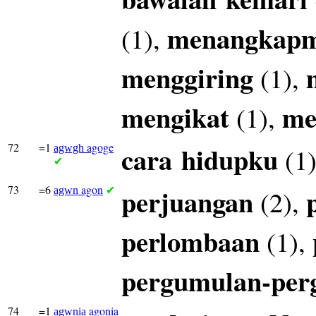
menangkap
(1),
menggiring
(1),
mengikat
me
(1),
72
=1
agoge
cara
hidupku
(1
agwgh
✔
73
=6
agon
perjuangan
(2),
agwn
✔
perlombaan
(1),
pergumulan-per
74
=1
agonia
agwnia