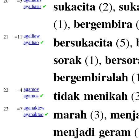
20
=5
sukacita
suk
(2),
agalliasis
✔
bergembira
(1),
(
21
=11
agalliaw
bersukacita
(5),
agalliao
✔
sorak
bersor
(1),
bergembiralah
(
22
=4
agamov
tidak
menikah
(
agamos
✔
23
=7
aganaktew
marah
menj
(3),
aganakteo
✔
menjadi
geram
(