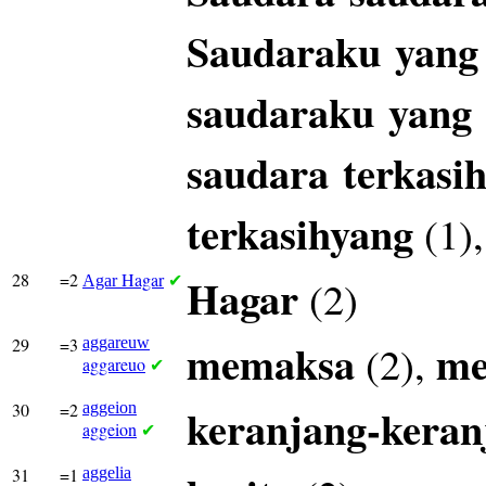
Saudaraku
yang
saudaraku
yang
saudara
terkasi
terkasihyang
(1)
28
=2
Hagar
Hagar
(2)
Agar
✔
29
=3
aggareuw
memaksa
m
(2),
aggareuo
✔
30
=2
aggeion
keranjang-keran
aggeion
✔
31
=1
aggelia