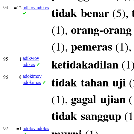
94
=12
adikos
tidak
benar
(5),
adikov
✔
orang-orang
(1),
pemeras
(1),
(1)
95
=1
adikwov
ketidakadilan
(1
adikos
✔
96
=8
adokimov
tidak
tahan
uji
(
adokimos
✔
gagal
ujian
(1),
(
tidak
sanggup
(1
97
=1
adolos
murni
(1)
adolov