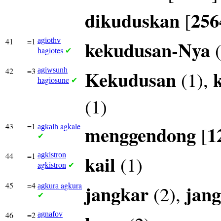
dikuduskan
256
[
41
=1
agiothv
kekudusan-Nya
(
hagiotes
✔
42
=3
agiwsunh
Kekudusan
(1),
hagiosune
✔
(1)
43
=1
agkale
menggendong
1
[
agkalh
✔
44
=1
agkistron
kail
(1)
agkistron
✔
45
=4
agkura
jangkar
jang
(2),
agkura
✔
46
=2
agnafov