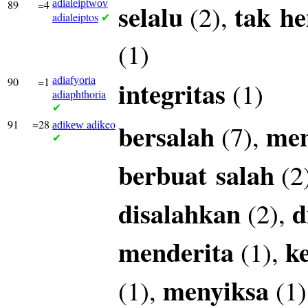
89
=4
adialeiptwov
selalu
tak
he
(2),
adialeiptos
✔
(1)
90
=1
adiafyoria
integritas
(1)
adiaphthoria
✔
91
=28
adikeo
bersalah
men
(7),
adikew
✔
berbuat
salah
(2
disalahkan
d
(2),
menderita
k
(1),
menyiksa
(1),
(1)