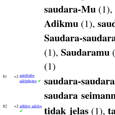
saudara-Mu
(1),
Adikmu
sau
(1),
Saudara-saudar
Saudaramu
(1),
(
(1)
81
=2
adelfothv
saudara-saudara
adelphotes
✔
saudara
seiman
82
=2
adelos
tidak
jelas
t
(1),
adhlov
✔