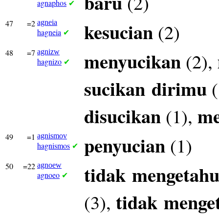
baru
(2)
agnaphos
✔
47
=2
agneia
kesucian
(2)
hagneia
✔
48
=7
agnizw
menyucikan
(2),
hagnizo
✔
sucikan
dirimu
(
disucikan
me
(1),
49
=1
agnismov
penyucian
(1)
hagnismos
✔
50
=22
agnoew
tidak
mengetahu
agnoeo
✔
tidak
menge
(3),