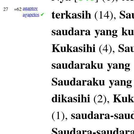
27
=62
agaptov
terkasih
Sa
(14),
agapetos
✔
saudara
yang
ku
Kukasihi
Sa
(4),
saudaraku
yang
Saudaraku
yang
dikasihi
Kuk
(2),
saudara-sau
(1),
Saudara-saudar