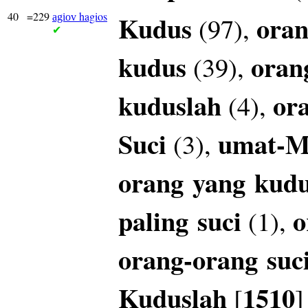
40
=229
hagios
Kudus
oran
(97),
agiov
✔
kudus
oran
(39),
kuduslah
or
(4),
Suci
umat-
(3),
orang
yang
kud
paling
suci
o
(1),
orang-orang
suc
Kuduslah
1510
[
]