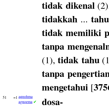
tidak
dikenal
(2)
tidakkah
tahu
...
tidak
memiliki
p
tanpa
mengenal
tidak
tahu
(1),
(1
tanpa
pengertia
mengetahui
375
[
51
=1
agnohma
dosa-
agnoema
✔