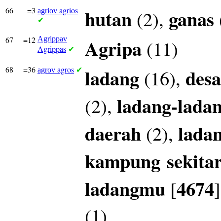
66
=3
agrios
hutan
ganas
(2),
agriov
✔
67
=12
Agrippav
Agripa
(11)
Agrippas
✔
68
=36
agros
ladang
desa
(16),
agrov
✔
ladang-lada
(2),
daerah
lada
(2),
kampung
sekita
ladangmu
4674
[
(1)