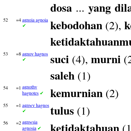
dosa
yang
dil
...
52
=4
agnoia
kebodohan
k
(2),
agnoia
✔
ketidaktahuanm
53
=8
hagnos
suci
murni
(4),
(
agnov
✔
saleh
(1)
54
=1
agnothv
kemurnian
(2)
hagnotes
✔
55
=1
hagnos
tulus
(1)
agnwv
✔
56
=2
agnwsia
ketidaktahuan
(1
agnosia
✔