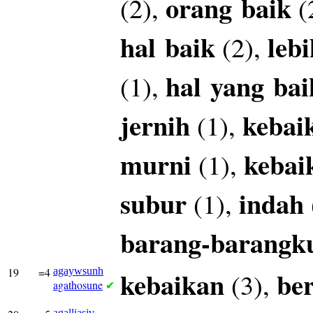
orang
baik
(2),
(
hal
baik
lebi
(2),
hal
yang
bai
(1),
jernih
kebai
(1),
murni
kebai
(1),
subur
indah
(1),
barang-barangk
19
=4
agaywsunh
kebaikan
be
(3),
agathosune
✔
agalliasiv