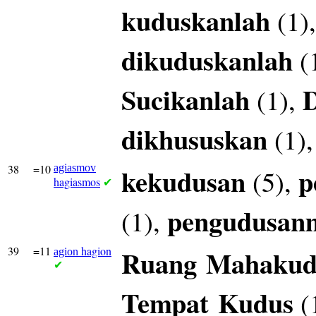
kuduskanlah
(1)
dikuduskanlah
(
Sucikanlah
(1),
dikhususkan
(1)
38
=10
agiasmov
kekudusan
p
(5),
hagiasmos
✔
pengudusan
(1),
39
=11
hagion
Ruang
Mahakud
agion
✔
Tempat
Kudus
(