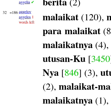
berita
(2)
aggelia
✔
32
=186
aggelov
malaikat
m
(120),
aggelos
1
words left
para
malaikat
(8
malaikatnya
(4)
utusan-Ku
[
3450
Nya
ut
[
846
] (3),
malaikat-ma
(2),
malaikatnya
(1)