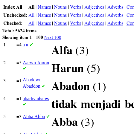
Index All
All
|
Names
|
Nouns
|
Verbs
|
Adjectives
|
Adverbs
|
Con
Unchecked:
All
|
Names
|
Nouns
|
Verbs
|
Adjectives
|
Adverbs
|
Con
Checked:
All
|
Names
|
Nouns
|
Verbs
|
Adjectives
|
Adverbs
|
Con
Total: 5624 items
Showing item 1 - 100
Next 100
1
=4
a
Alfa
(3)
a
✔
2
=5
Aaron
Harun
(5)
Aarwn
✔
3
=1
Abaddwn
Abadon
(1)
Abaddon
✔
4
=1
abares
tidak
menjadi
b
abarhv
✔
5
=3
Abba
Abba
(3)
Abba
✔