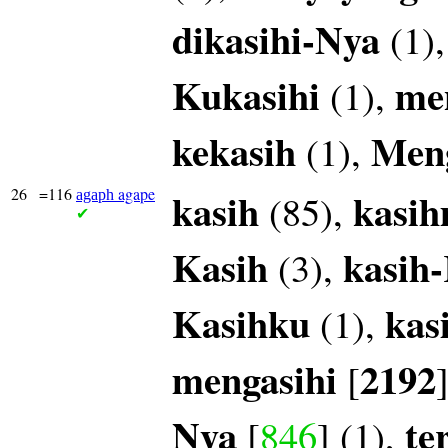
dikasihi-Nya
(1)
Kukasihi
me
(1),
kekasih
Meng
(1),
26
=116
agape
kasih
kasi
(85),
agaph
✔
Kasih
kasih
(3),
Kasihku
kas
(1),
mengasihi
2192
[
Nya
te
[
846
] (1),