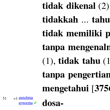
tidak
dikenal
(2)
tidakkah
tahu
...
tidak
memiliki
p
tanpa
mengenal
tidak
tahu
(1),
(1
tanpa
pengertia
mengetahui
375
[
51
=1
agnohma
dosa-
agnoema
✔