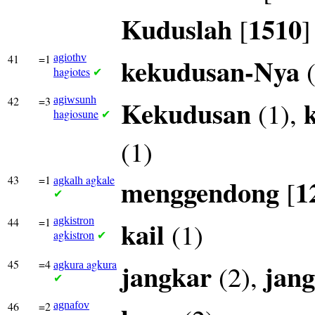
Kuduslah
1510
[
]
41
=1
agiothv
kekudusan-Nya
(
hagiotes
✔
42
=3
agiwsunh
Kekudusan
(1),
hagiosune
✔
(1)
43
=1
agkale
menggendong
1
[
agkalh
✔
44
=1
agkistron
kail
(1)
agkistron
✔
45
=4
agkura
jangkar
jang
(2),
agkura
✔
46
=2
agnafov