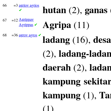
66
=3
agrios
hutan
ganas
(2),
agriov
✔
67
=12
Agrippav
Agripa
(11)
Agrippas
✔
68
=36
agros
ladang
desa
(16),
agrov
✔
ladang-lada
(2),
daerah
lada
(2),
kampung
sekita
kampung
Ta
(1),
(1)