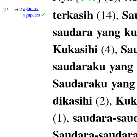
27
=62
agaptov
terkasih
Sa
(14),
agapetos
✔
saudara
yang
ku
Kukasihi
Sa
(4),
saudaraku
yang
Saudaraku
yang
dikasihi
Kuk
(2),
saudara-sau
(1),
Saudara-saudar