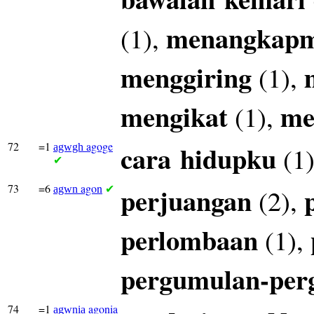
menangkap
(1),
menggiring
(1),
mengikat
me
(1),
72
=1
agoge
cara
hidupku
(1
agwgh
✔
73
=6
agon
perjuangan
(2),
agwn
✔
perlombaan
(1),
pergumulan-per
74
=1
agonia
agwnia