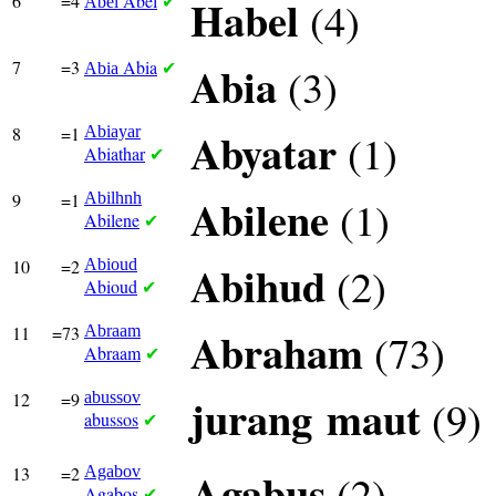
6
=4
Abel
Habel
(4)
Abel
✔
7
=3
Abia
Abia
(3)
Abia
✔
8
=1
Abiayar
Abyatar
(1)
Abiathar
✔
9
=1
Abilhnh
Abilene
(1)
Abilene
✔
10
=2
Abioud
Abihud
(2)
Abioud
✔
11
=73
Abraam
Abraham
(73)
Abraam
✔
12
=9
abussov
jurang
maut
(9)
abussos
✔
13
=2
Agabov
Agabus
(2)
Agabos
✔