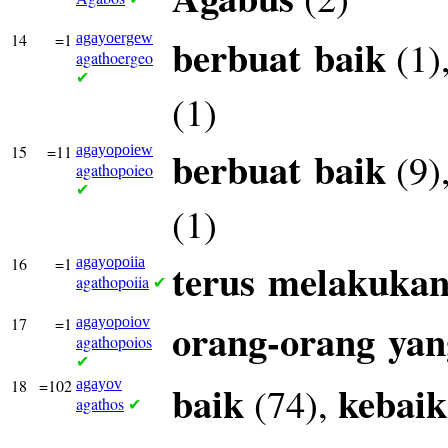
14
=1
agayoergew
berbuat
baik
(1)
agathoergeo
✔
(1)
15
=11
agayopoiew
berbuat
baik
(9)
agathopoieo
✔
(1)
16
=1
agayopoiia
terus
melakuka
agathopoiia
✔
17
=1
agayopoiov
orang-orang
yan
agathopoios
✔
18
=102
agayov
baik
kebai
(74),
agathos
✔