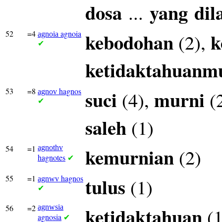
dosa
yang
dil
...
52
=4
agnoia
kebodohan
k
(2),
agnoia
✔
ketidaktahuanm
53
=8
hagnos
suci
murni
(4),
(
agnov
✔
saleh
(1)
54
=1
agnothv
kemurnian
(2)
hagnotes
✔
55
=1
hagnos
tulus
(1)
agnwv
✔
56
=2
agnwsia
ketidaktahuan
(1
agnosia
✔