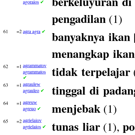
berkeluyuran
di
agoraios
✔
pengadilan
(1)
61
=2
agra
banyaknya
ikan
agra
✔
menangkap
ikan
62
=1
agrammatov
tidak
terpelajar
agrammatos
✔
63
=1
agraulew
tinggal
di
padan
agrauleo
✔
64
=1
agreuw
menjebak
(1)
agreuo
✔
65
=2
agrielaiov
tunas
liar
po
(1),
agrielaios
✔