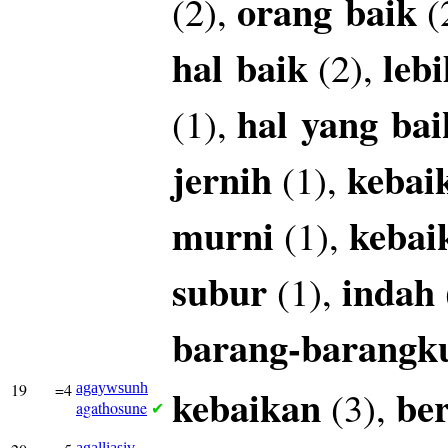
orang
baik
(2),
(
hal
baik
lebi
(2),
hal
yang
bai
(1),
jernih
kebai
(1),
murni
kebai
(1),
subur
indah
(1),
barang-barangk
19
=4
agaywsunh
kebaikan
be
(3),
agathosune
✔
agalliasiv