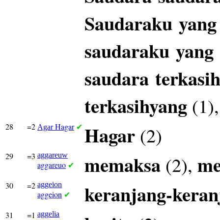
Saudaraku
yang
saudaraku
yang
saudara
terkasi
terkasihyang
(1)
28
=2
Hagar
Hagar
(2)
Agar
✔
29
=3
aggareuw
memaksa
m
(2),
aggareuo
✔
30
=2
aggeion
keranjang-keran
aggeion
✔
31
=1
aggelia