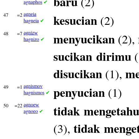
baru
(2)
agnaphos
✔
47
=2
agneia
kesucian
(2)
hagneia
✔
48
=7
agnizw
menyucikan
(2),
hagnizo
✔
sucikan
dirimu
(
disucikan
me
(1),
49
=1
agnismov
penyucian
(1)
hagnismos
✔
50
=22
agnoew
tidak
mengetahu
agnoeo
✔
tidak
menge
(3),