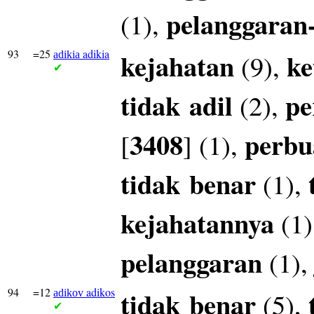
pelanggaran
(1),
93
=25
adikia
kejahatan
ke
(9),
adikia
✔
tidak
adil
pe
(2),
3408
perbu
[
] (1),
tidak
benar
(1),
kejahatannya
(1)
pelanggaran
(1)
94
=12
adikos
tidak
benar
(5),
adikov
✔