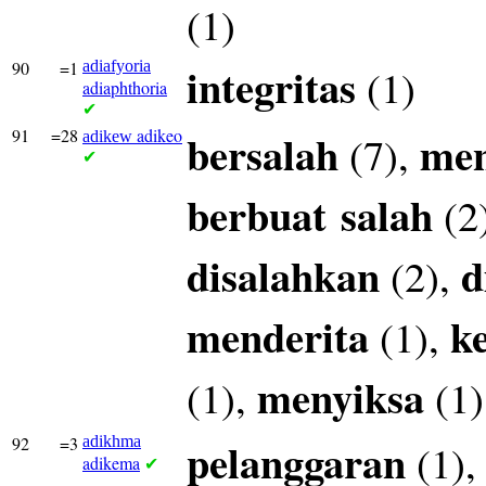
(1)
90
=1
adiafyoria
integritas
(1)
adiaphthoria
✔
91
=28
adikeo
bersalah
men
(7),
adikew
✔
berbuat
salah
(2
disalahkan
d
(2),
menderita
k
(1),
menyiksa
(1),
(1)
92
=3
adikhma
pelanggaran
(1)
adikema
✔