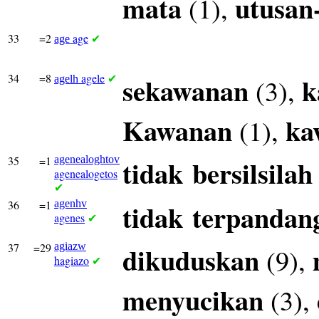
mata
utusan
(1),
33
=2
age
age
✔
34
=8
agele
sekawanan
k
(3),
agelh
✔
Kawanan
ka
(1),
35
=1
agenealoghtov
tidak
bersilsilah
agenealogetos
✔
36
=1
agenhv
tidak
terpandan
agenes
✔
37
=29
agiazw
dikuduskan
(9),
hagiazo
✔
menyucikan
(3),