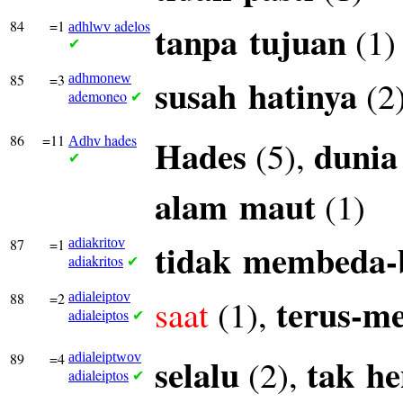
84
=1
adelos
tanpa
tujuan
(1)
adhlwv
✔
85
=3
adhmonew
susah
hatinya
(2
ademoneo
✔
86
=11
hades
Hades
dunia
(5),
Adhv
✔
alam
maut
(1)
87
=1
adiakritov
tidak
membeda-
adiakritos
✔
88
=2
adialeiptov
terus-m
saat
(1),
adialeiptos
✔
89
=4
adialeiptwov
selalu
tak
he
(2),
adialeiptos
✔