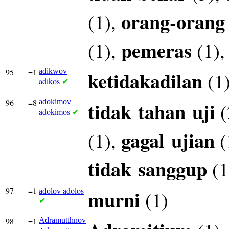
orang-orang
(1),
pemeras
(1),
(1)
95
=1
adikwov
ketidakadilan
(1
adikos
✔
96
=8
adokimov
tidak
tahan
uji
(
adokimos
✔
gagal
ujian
(1),
(
tidak
sanggup
(1
97
=1
adolos
murni
(1)
adolov
✔
98
=1
Adramutthnov