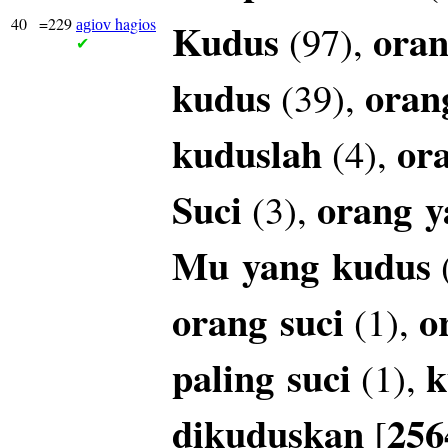
40
=229
hagios
Kudus
oran
(97),
agiov
✔
kudus
oran
(39),
kuduslah
or
(4),
Suci
orang
y
(3),
Mu
yang
kudus
orang
suci
o
(1),
paling
suci
k
(1),
dikuduskan
256
[