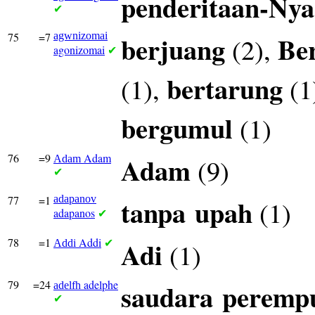
penderitaan-Nya
✔
75
=7
agwnizomai
berjuang
Be
(2),
agonizomai
✔
bertarung
(1),
(1
bergumul
(1)
76
=9
Adam
Adam
(9)
Adam
✔
77
=1
adapanov
tanpa
upah
(1)
adapanos
✔
78
=1
Addi
Adi
(1)
Addi
✔
79
=24
adelphe
saudara
peremp
adelfh
✔