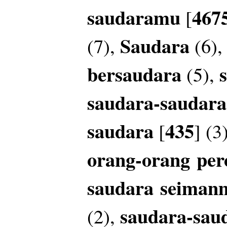
saudaramu
467
[
Saudara
(7),
(6)
bersaudara
(5),
saudara-saudar
saudara
435
[
] (3
orang-orang
per
saudara
seiman
saudara-sau
(2),