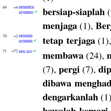
69
=4
agrupnew
bersiap-siaplah
(
agrupneo
✔
menjaga
Ber
(1),
70
=2
agrupnia
tetap
terjaga
(1)
agrupnia
✔
71
=72
ago
membawa
(24),
agw
✔
pergi
di
(7),
(7),
dibawa
mengha
dengarkanlah
(1
bawalah
kemari