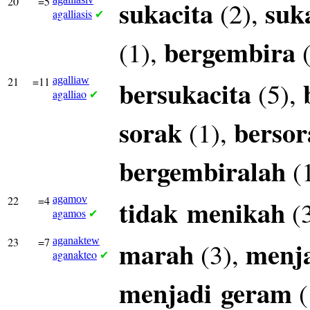
20
=5
sukacita
suk
(2),
agalliasis
✔
bergembira
(1),
(
21
=11
agalliaw
bersukacita
(5),
agalliao
✔
sorak
bersor
(1),
bergembiralah
(
22
=4
agamov
tidak
menikah
(
agamos
✔
23
=7
aganaktew
marah
menj
(3),
aganakteo
✔
menjadi
geram
(