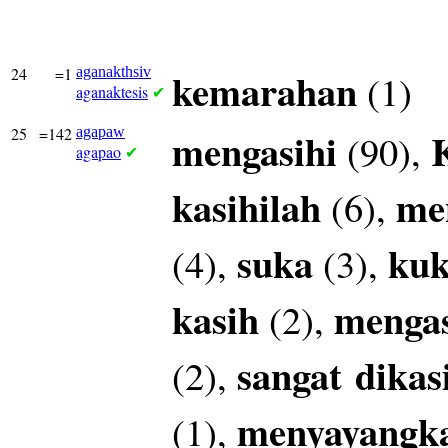
24
=1
aganakthsiv
kemarahan
(1)
aganaktesis
✔
25
=142
agapaw
mengasihi
(90),
agapao
✔
kasihilah
me
(6),
suka
kuk
(4),
(3),
kasih
mengas
(2),
sangat
dikas
(2),
menyayangk
(1),