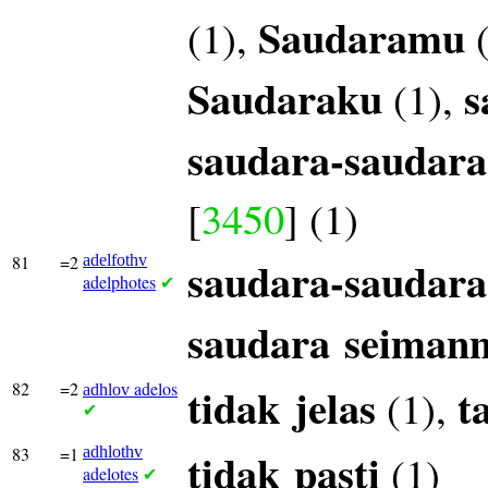
Saudaramu
(1),
(
Saudaraku
s
(1),
saudara-saudar
[
3450
] (1)
81
=2
adelfothv
saudara-saudara
adelphotes
✔
saudara
seiman
82
=2
adelos
tidak
jelas
t
(1),
adhlov
✔
83
=1
adhlothv
tidak
pasti
(1)
adelotes
✔