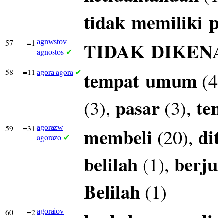
tidak
memiliki
p
57
=1
agnwstov
TIDAK
DIKEN
agnostos
✔
58
=11
agora
tempat
umum
(4
agora
✔
pasar
te
(3),
(3),
59
=31
agorazw
membeli
di
(20),
agorazo
✔
belilah
berju
(1),
Belilah
(1)
60
=2
agoraiov