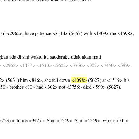
ord <2962>, have patience <3114> (5657) with <1909> me <1698>,
gkau
ada
di
sini
waktu
itu
saudaraku
tidak
akan
mati
>
<2962>
<1487>
<1510>
<5602>
<3756>
<302>
<3450>
<599>
 (5631) him <846>, she fell down
<4098>
(5627) at <1519> his
450> brother <80> had <302> not <3756> died <599> (5627).
(5723) unto me <3427>, Saul <4549>, Saul <4549>, why <5101>