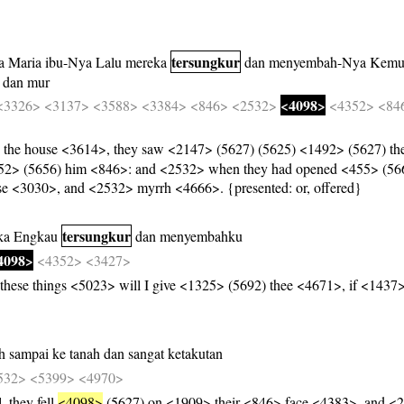
tersungkur
a
Maria
ibu-Nya
Lalu
mereka
dan
menyembah-Nya
Kemu
dan
mur
<4098>
<3326>
<3137>
<3588>
<3384>
<846>
<2532>
<4352>
<84
the house <3614>, they saw <2147> (5627) (5625) <1492> (5627) t
52> (5656) him <846>: and <2532> when they had opened <455> (5660
e <3030>, and <2532> myrrh <4666>. {presented: or, offered}
tersungkur
ka
Engkau
dan
menyembahku
4098>
<4352>
<3427>
hese things <5023> will I give <1325> (5692) thee <4671>, if <1437>
h
sampai
ke
tanah
dan
sangat
ketakutan
532>
<5399>
<4970>
 they fell
<4098>
(5627) on <1909> their <846> face <4383>, and <2