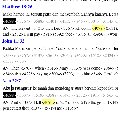
Matthew 18:26
tersungkur
Maka
hamba
itu
dan
menyembah
tuannya
katanya
Bersa
<4098>
<3767>
<3588>
<1401>
<4352>
<846>
<3004>
<3114>
<
AV
: The servant <1401> therefore <3767> fell down
<4098>
(5631),
and <2532> I will pay <591> (5692) thee <4671> all <3956>. {wors
John 11:32
te
Ketika
Maria
sampai
ke
tempat
Yesus
berada
ia
melihat
Yesus
dan
<3588>
<3767>
<3137>
<5613>
<2064>
<3699>
<1510>
<2424>
<3588>
<80>
AV
: Then <3767> when <5613> Mary <3137> was come <2064> (56
<846> feet <4228>, saying <3004> (5723) unto him <846>, Lord <2
Acts 22:7
tersungkur
Aku
ke
tanah
dan
mendengar
suara
berkata
kepadaku
S
<4098>
<5037>
<1519>
<3588>
<1475>
<2532>
<191>
<5456>
<
AV
: And <5037> I fell
<4098>
(5627) unto <1519> the ground <14
persecutest thou <1377> (5719) me <3165>?