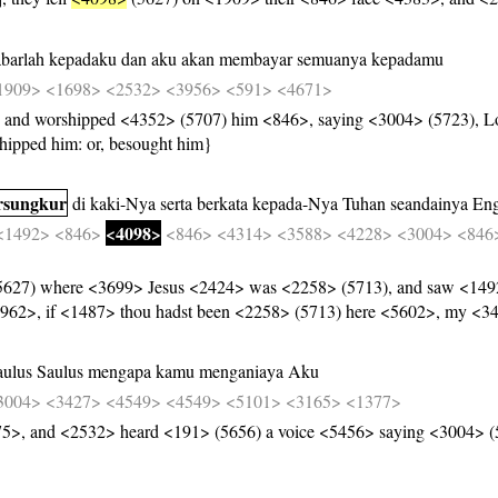
barlah
kepadaku
dan
aku
akan
membayar
semuanya
kepadamu
1909>
<1698>
<2532>
<3956>
<591>
<4671>
 and worshipped <4352> (5707) him <846>, saying <3004> (5723), L
hipped him: or, besought him}
rsungkur
di
kaki-Nya
serta
berkata
kepada-Nya
Tuhan
seandainya
En
<4098>
<1492>
<846>
<846>
<4314>
<3588>
<4228>
<3004>
<846
27) where <3699> Jesus <2424> was <2258> (5713), and saw <1492>
962>, if <1487> thou hadst been <2258> (5713) here <5602>, my <3
aulus
Saulus
mengapa
kamu
menganiaya
Aku
3004>
<3427>
<4549>
<4549>
<5101>
<3165>
<1377>
75>, and <2532> heard <191> (5656) a voice <5456> saying <3004> 