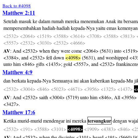
Back to #4098
Matthew 2:11
Setelah
masuk
ke
dalam
rumah
mereka
menemukan
Anak
itu
bersam
mempersembahkan
hadiah-hadiah
kepada-Nya
yaitu
emas
kemenyan
<2532>
<2064>
<1519>
<3588>
<3614>
<3708>
<3588>
<3813>
<5557>
<2532>
<3030>
<2532>
<4666>
AV
: And <2532> when they were come <2064> (5631) into <1519> 
<3384>, and <2532> fell down
<4098>
(5631), and worshipped <43
unto him <846> gifts <1435>; gold <5557>, and <2532> frankincens
Matthew 4:9
dan
berkata
kepada-Nya
Semuanya
ini
akan
kuberikan
kepada-Mu
ji
<
<2532>
<3004>
<846>
<5023>
<4671>
<3956>
<1325>
<1437>
AV
: And <2532> saith <3004> (5719) unto him <846>, All <3956> t
<3427>.
Matthew 17:6
tersungkur
Ketika
murid-murid
mendengar
ini
mereka
dengan
waja
<4098>
<2532>
<191>
<3588>
<3101>
<1909>
<4383>
<846>
<2
AV
: And <2532> when the disciples <3101> heard <191> (5660) [it],