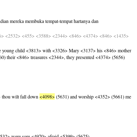
dian
mereka
membuka
tempat-tempat
hartanya
dan
6>
<2532>
<455>
<3588>
<2344>
<846>
<4374>
<846>
<1435>
he young child <3813> with <3326> Mary <3137> his <846> mother
) their <846> treasures <2344>, they presented <4374> (5656)
 thou wilt fall down
<4098>
(5631) and worship <4352> (5661) me
532> were sore <4970> afraid <5399> (5675).