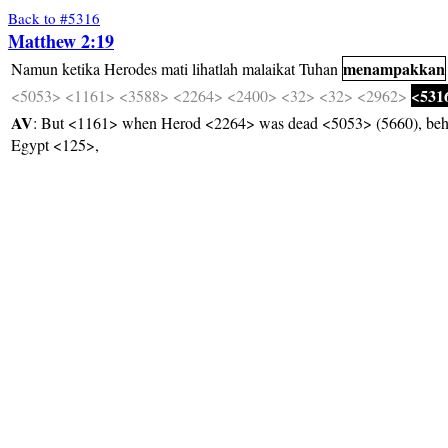
Back to #5316
Matthew 2:19
menampakkan
Namun
ketika
Herodes
mati
lihatlah
malaikat
Tuhan
<531
<5053>
<1161>
<3588>
<2264>
<2400>
<32>
<32>
<2962>
AV
: But <1161> when Herod <2264> was dead <5053> (5660), beho
Egypt <125>,