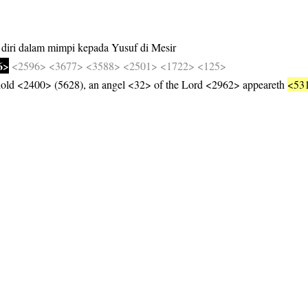
diri
dalam
mimpi
kepada
Yusuf
di
Mesir
6>
<2596>
<3677>
<3588>
<2501>
<1722>
<125>
ld <2400> (5628), an angel <32> of the Lord <2962> appeareth
<53