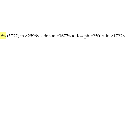
16>
(5727) in <2596> a dream <3677> to Joseph <2501> in <1722>