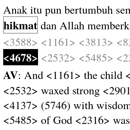
Anak
itu
pun
bertumbuh
se
hikmat
dan
Allah
memberk
<3588>
<1161>
<3813>
<8
<4678>
<2532>
<5485>
<2
AV
: And <1161> the child
<2532> waxed strong <2901> 
<4137> (5746) with wisdo
<5485> of God <2316> was