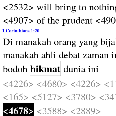
<2532> will bring to nothi
<4907> of the prudent <490
1 Corinthians 1:20
Di
manakah
orang
yang
bij
manakah
ahli
debat
zaman
i
hikmat
bodoh
dunia
ini
<4226>
<4680>
<4226>
<1
<165>
<5127>
<3780>
<34
<4678>
<3588>
<2889>