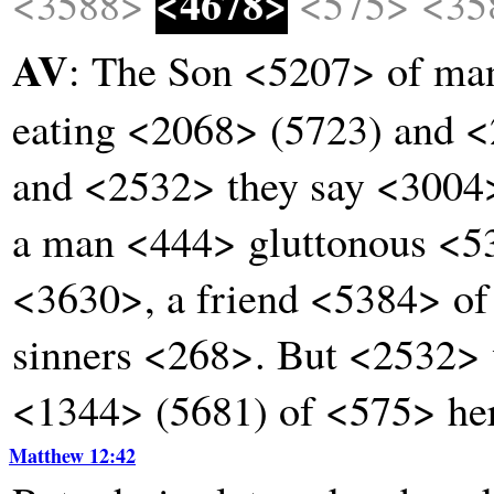
<4678>
<3588>
<575>
<35
AV
: The Son <5207> of ma
eating <2068> (5723) and <
and <2532> they say <3004
a man <444> gluttonous <5
<3630>, a friend <5384> o
sinners <268>. But <2532
<1344> (5681) of <575> he
Matthew 12:42