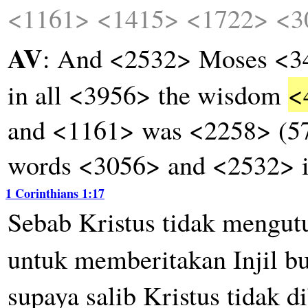
<1161>
<1415>
<1722>
<3
AV
: And <2532> Moses <34
in all <3956> the wisdom
<
and <1161> was <2258> (5
words <3056> and <2532> 
1 Corinthians 1:17
Sebab
Kristus
tidak
mengut
untuk
memberitakan
Injil
b
supaya
salib
Kristus
tidak
d