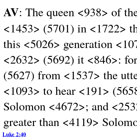
AV
: The queen <938> of the
<1453> (5701) in <1722> t
this <5026> generation <1
<2632> (5692) it <846>: f
(5627) from <1537> the utte
<1093> to hear <191> (565
Solomon <4672>; and <2532
greater than <4119> Solomo
Luke 2:40