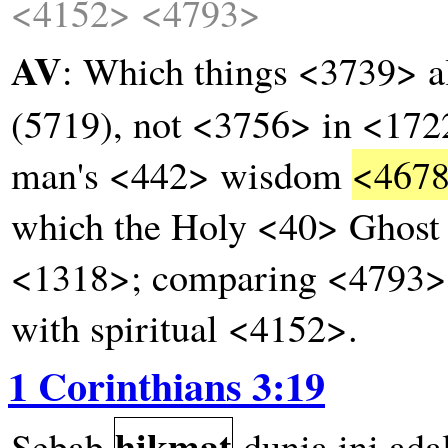
<4152>
<4793>
AV
: Which things <3739> 
(5719), not <3756> in <17
man's <442> wisdom
<467
which the Holy <40> Ghost
<1318>; comparing <4793> (
with spiritual <4152>.
1 Corinthians 3:19
hikmat
Sebab
dunia
ini
ada