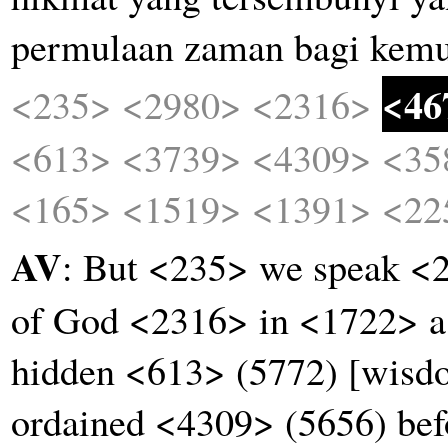
permulaan
zaman
bagi
kemu
<46
<235>
<2980>
<2316>
<613>
<3739>
<4309>
<35
<165>
<1519>
<1391>
<22
AV
: But <235> we speak <
of God <2316> in <1722> a 
hidden <613> (5772) [wis
ordained <4309> (5656) bef