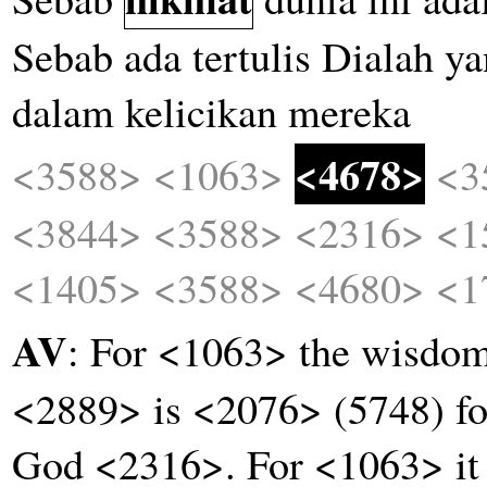
Sebab
ada
tertulis
Dialah
ya
dalam
kelicikan
mereka
<4678>
<3588>
<1063>
<3
<3844>
<3588>
<2316>
<1
<1405>
<3588>
<4680>
<1
AV
: For <1063> the wisdo
<2889> is <2076> (5748) f
God <2316>. For <1063> it 