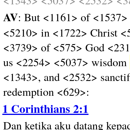
<1343>
<5037>
<2532>
<3
AV
: But <1161> of <1537>
<5210> in <1722> Christ <
<3739> of <575> God <231
us <2254> <5037> wisdom
<1343>, and <2532> sanctif
redemption <629>:
1 Corinthians 2:1
Dan
ketika
aku
datang
kepa