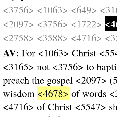
<3756>
<1063>
<649>
<31
<4
<2097>
<3756>
<1722>
<2758>
<3588>
<4716>
<3
AV
: For <1063> Christ <5
<3165> not <3756> to bapti
preach the gospel <2097> (
wisdom
<4678>
of words <3
<4716> of Christ <5547> sh