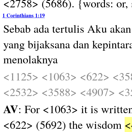
<2758> (5686). {words: or,
1 Corinthians 1:19
Sebab
ada
tertulis
Aku
akan
yang
bijaksana
dan
kepintar
menolaknya
<1125>
<1063>
<622>
<35
<2532>
<3588>
<4907>
<3
AV
: For <1063> it is writte
<622> (5692) the wisdom
<