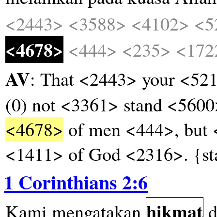
<2443>
<3588>
<4102>
<5
<4678>
<444>
<235>
<172
AV
: That <2443> your <52
(0) not <3361> stand <560
<4678>
of men <444>, but 
<1411> of God <2316>. {sta
1 Corinthians 2:6
hikmat
Kami
mengatakan
d