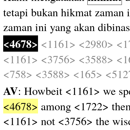
tetapi
bukan
hikmat
zaman
zaman
ini
yang
akan
dibina
<4678>
<1161>
<2980>
<1
<1161>
<3756>
<3588>
<1
<758>
<3588>
<165>
<512
AV
: Howbeit <1161> we s
<4678>
among <1722> them 
<1161> not <3756> the wi