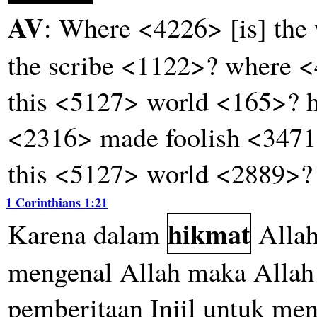
AV
: Where <4226> [is] the
the scribe <1122>? where <
this <5127> world <165>? 
<2316> made foolish <3471
this <5127> world <2889>?
1 Corinthians 1:21
hikmat
Karena
dalam
Alla
mengenal
Allah
maka
Allah
pemberitaan
Injil
untuk
men