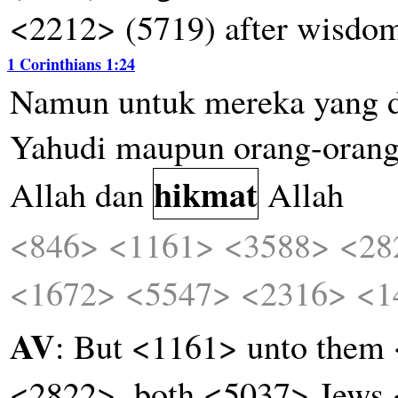
<2212> (5719) after wisd
1 Corinthians 1:24
Namun
untuk
mereka
yang
Yahudi
maupun
orang-oran
hikmat
Allah
dan
Allah
<846>
<1161>
<3588>
<28
<1672>
<5547>
<2316>
<1
AV
: But <1161> unto them
<2822>, both <5037> Jews