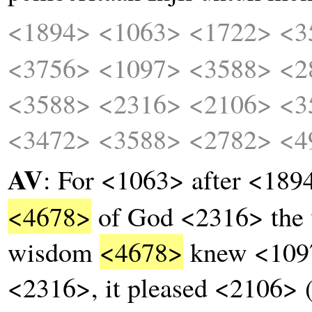
<1894>
<1063>
<1722>
<3
<3756>
<1097>
<3588>
<2
<3588>
<2316>
<2106>
<3
<3472>
<3588>
<2782>
<4
AV
: For <1063> after <189
<4678>
of God <2316> the
wisdom
<4678>
knew <1097
<2316>, it pleased <2106>