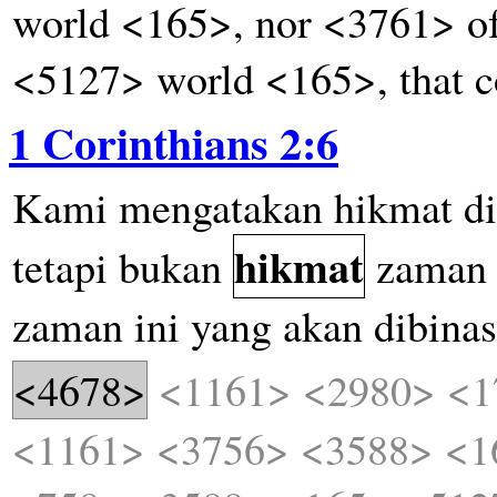
world <165>, nor <3761> of 
<5127> world <165>, that 
1 Corinthians 2:6
Kami
mengatakan
hikmat
di
hikmat
tetapi
bukan
zaman
zaman
ini
yang
akan
dibina
<4678>
<1161>
<2980>
<1
<1161>
<3756>
<3588>
<1