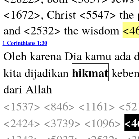
<1672>, Christ <5547> the
and <2532> the wisdom
<4
1 Corinthians 1:30
Oleh
karena
Dia
kamu
ada
hikmat
kita
dijadikan
keben
dari
Allah
<1537>
<846>
<1161>
<52
<4
<2424>
<3739>
<1096>