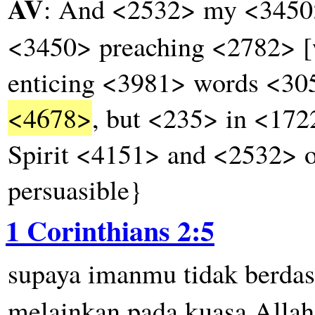
AV
: And <2532> my <3450
<3450> preaching <2782> [
enticing <3981> words <30
<4678>
, but <235> in <172
Spirit <4151> and <2532> o
persuasible}
1 Corinthians 2:5
supaya
imanmu
tidak
berdas
melainkan
pada
kuasa
Allah