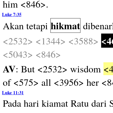
him <846>.
Luke 7:35
hikmat
Akan
tetapi
dibenar
<4
<2532>
<1344>
<3588>
<5043>
<846>
AV
: But <2532> wisdom
<
of <575> all <3956> her <8
Luke 11:31
Pada
hari
kiamat
Ratu
dari