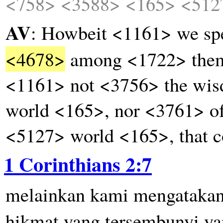
<758>
<3588>
<165>
<512
AV
: Howbeit <1161> we s
<4678>
among <1722> them 
<1161> not <3756> the wi
world <165>, nor <3761> of 
<5127> world <165>, that 
1 Corinthians 2:7
melainkan
kami
mengataka
hikmat
yang
tersembunyi
ya