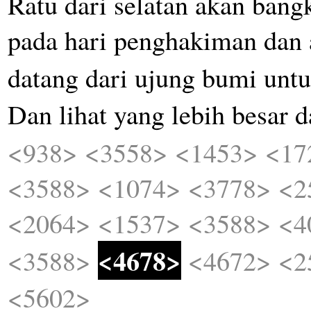
Ratu
dari
selatan
akan
bangk
pada
hari
penghakiman
dan
datang
dari
ujung
bumi
unt
Dan
lihat
yang
lebih
besar
d
<938>
<3558>
<1453>
<17
<3588>
<1074>
<3778>
<2
<2064>
<1537>
<3588>
<4
<4678>
<3588>
<4672>
<2
<5602>