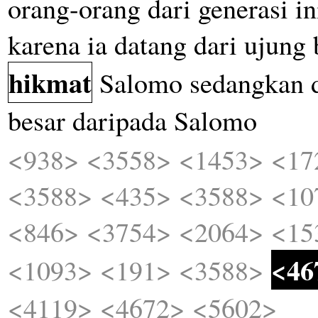
orang-orang
dari
generasi
in
karena
ia
datang
dari
ujung
hikmat
Salomo
sedangkan
besar
daripada
Salomo
<938>
<3558>
<1453>
<17
<3588>
<435>
<3588>
<10
<846>
<3754>
<2064>
<15
<46
<1093>
<191>
<3588>
<4119>
<4672>
<5602>