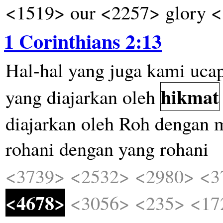
<1519> our <2257> glory 
1 Corinthians 2:13
Hal-hal
yang
juga
kami
uca
hikmat
yang
diajarkan
oleh
diajarkan
oleh
Roh
dengan
rohani
dengan
yang
rohani
<3739>
<2532>
<2980>
<3
<4678>
<3056>
<235>
<17