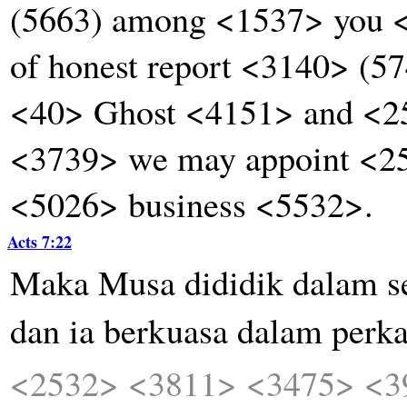
(5663) among <1537> you 
of honest report <3140> (57
<40> Ghost <4151> and <
<3739> we may appoint <25
<5026> business <5532>.
Acts 7:22
Maka
Musa
dididik
dalam
s
dan
ia
berkuasa
dalam
perka
<2532>
<3811>
<3475>
<3