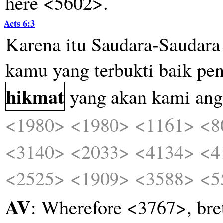
here <5602>.
Acts 6:3
Karena
itu
Saudara-Saudara
kamu
yang
terbukti
baik
pe
hikmat
yang
akan
kami
ang
<1980>
<1980>
<1161>
<8
<3140>
<2033>
<4134>
<4
<2525>
<1909>
<3588>
<5
AV
: Wherefore <3767>, bre