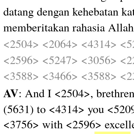
datang
dengan
kehebatan
ka
memberitakan
rahasia
Allah
<2504>
<2064>
<4314>
<5
<2596>
<5247>
<3056>
<2
<3588>
<3466>
<3588>
<2
AV
: And I <2504>, brethr
(5631) to <4314> you <520
<3756> with <2596> excell