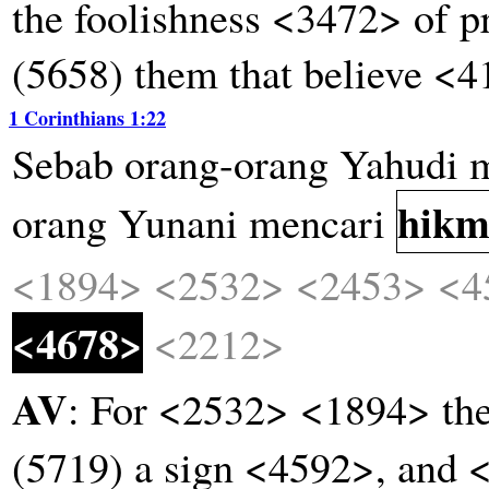
the foolishness <3472> of 
(5658) them that believe <4
1 Corinthians 1:22
Sebab
orang-orang
Yahudi
hikm
orang
Yunani
mencari
<1894>
<2532>
<2453>
<4
<4678>
<2212>
AV
: For <2532> <1894> th
(5719) a sign <4592>, and 