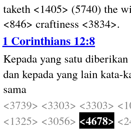
taketh <1405> (5740) the w
<846> craftiness <3834>.
1 Corinthians 12:8
Kepada
yang
satu
diberikan
dan
kepada
yang
lain
kata-k
sama
<3739>
<3303>
<3303>
<1
<4678>
<1325>
<3056>
<2