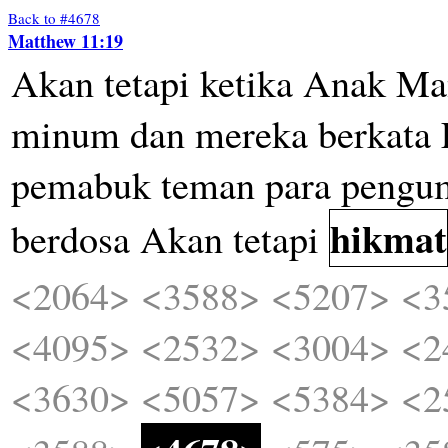
Back to #4678
Matthew 11:19
Akan
tetapi
ketika
Anak
Ma
minum
dan
mereka
berkata
pemabuk
teman
para
pengu
hikmat
berdosa
Akan
tetapi
<2064>
<3588>
<5207>
<3
<4095>
<2532>
<3004>
<2
<3630>
<5057>
<5384>
<2