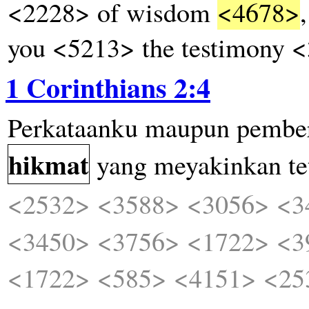
<2228> of wisdom
<4678>
you <5213> the testimony 
1 Corinthians 2:4
Perkataanku
maupun
pembe
hikmat
yang
meyakinkan
te
<2532>
<3588>
<3056>
<3
<3450>
<3756>
<1722>
<3
<1722>
<585>
<4151>
<25