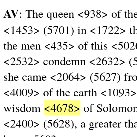
AV
: The queen <938> of the
<1453> (5701) in <1722> t
the men <435> of this <502
<2532> condemn <2632> (5
she came <2064> (5627) fro
<4009> of the earth <1093>
wisdom
<4678>
of Solomon
<2400> (5628), a greater t