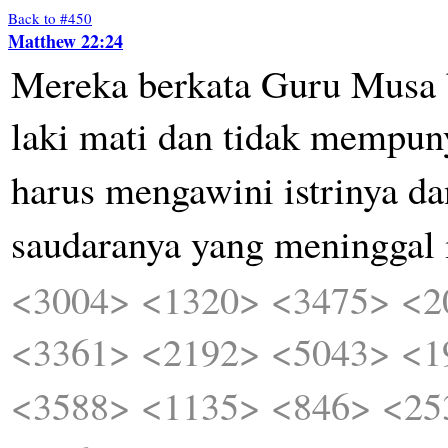
Back to #450
Matthew 22:24
Mereka
berkata
Guru
Musa
laki
mati
dan
tidak
mempun
harus
mengawini
istrinya
da
saudaranya
yang
meninggal
<3004>
<1320>
<3475>
<2
<3361>
<2192>
<5043>
<1
<3588>
<1135>
<846>
<25