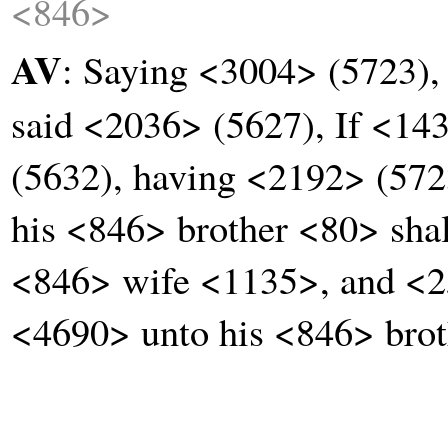
<846>
AV
: Saying <3004> (5723)
said <2036> (5627), If <1
(5632), having <2192> (572
his <846> brother <80> sha
<846> wife <1135>, and <2
<4690> unto his <846> brot