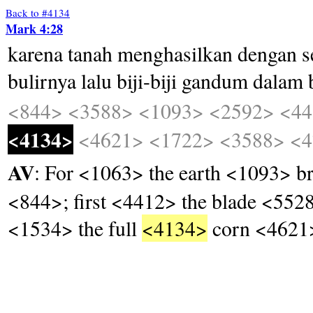
Back to #4134
Mark 4:28
karena
tanah
menghasilkan
dengan
s
bulirnya
lalu
biji-biji
gandum
dalam
<844>
<3588>
<1093>
<2592>
<44
<4134>
<4621>
<1722>
<3588>
<4
AV
: For <1063> the earth <1093> bri
<844>; first <4412> the blade <5528
<1534> the full
<4134>
corn <4621>