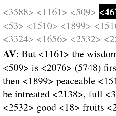
<46
<3588>
<1161>
<509>
<53>
<1510>
<1899>
<151
<3324>
<1656>
<2532>
<2
AV
: But <1161> the wisd
<509> is <2076> (5748) fir
then <1899> peaceable <151
be intreated <2138>, full 
<2532> good <18> fruits <2