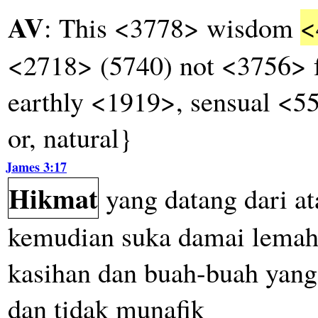
AV
: This <3778> wisdom
<
<2718> (5740) not <3756> f
earthly <1919>, sensual <55
or, natural}
James 3:17
Hikmat
yang
datang
dari
at
kemudian
suka
damai
lema
kasihan
dan
buah-buah
yang
dan
tidak
munafik