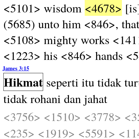
<5101> wisdom
<4678>
[is
(5685) unto him <846>, th
<5108> mighty works <1411
<1223> his <846> hands <
James 3:15
Hikmat
seperti
itu
tidak
tu
tidak
rohani
dan
jahat
<3756>
<1510>
<3778>
<3
<235>
<1919>
<5591>
<11