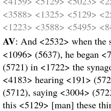
<4159>
<5129>
<5023>
<2
<3588>
<1325>
<5129>
<2
<1223>
<3588>
<5495>
<8
AV
: And <2532> when the 
<1096> (5637), he began <7
(5721) in <1722> the syna
<4183> hearing <191> (572
(5712), saying <3004> (57
this <5129> [man] these t