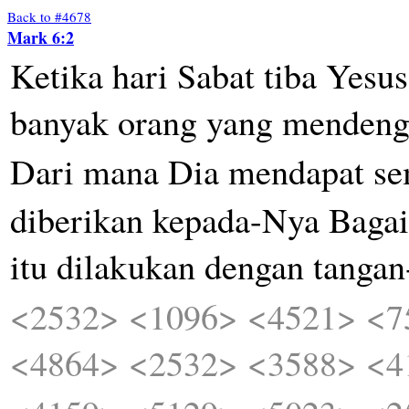
Back to #4678
Mark 6:2
Ketika
hari
Sabat
tiba
Yesus
banyak
orang
yang
mendeng
Dari
mana
Dia
mendapat
s
diberikan
kepada-Nya
Baga
itu
dilakukan
dengan
tanga
<2532>
<1096>
<4521>
<7
<4864>
<2532>
<3588>
<4