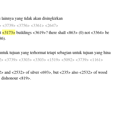
u
lainnya
yang
tidak
akan
disingkirkan
>
<3739>
<3756>
<3361>
<2647>
at
<3173>
buildings <3619>? there shall <863> (0) not <3364> be
86).
untuk
tujuan
yang
terhormat
tetapi
sebagian
untuk
tujuan
yang
hina
2>
<3739>
<3303>
<3303>
<1519>
<5092>
<3739>
<1161>
> and <2532> of silver <693>, but <235> also <2532> of wood
 dishonour <819>.