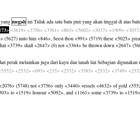
megah
yang
ini
Tidak
ada
satu
batu
pun
yang
akan
tinggal
di
atas
bat
173>
<3619>
<3756>
<3361>
<863>
<5602>
<3037>
<1909>
<3037
 (5627) unto him <846>, Seest thou <991> (5719) these <5025> gre
that <3739> shall <2647> (0) not <3364> be thrown down <2647> (56
dan
perak
melainkan
juga
dari
kayu
dan
tanah
liat
Sebagian
digunakan
<5552>
<2532>
<693>
<235>
<2532>
<3585>
<2532>
<3749>
<253
<2076> (5748) not <3756> only <3440> vessels <4632> of gold <5552
303> to <1519> honour <5092>, and <1161> some <3739> to <1519>