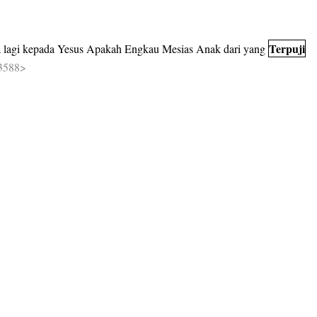
Terpuji
a
lagi
kepada
Yesus
Apakah
Engkau
Mesias
Anak
dari
yang
3588>