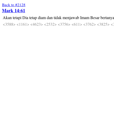
Back to #2128
Mark 14:61
Akan
tetapi
Dia
tetap
diam
dan
tidak
menjawab
Imam
Besar
bertany
<3588>
<1161>
<4623>
<2532>
<3756>
<611>
<3762>
<3825>
<