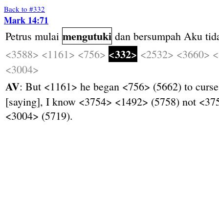
Back to #332
Mark 14:71
mengutuki
Petrus
mulai
dan
bersumpah
Aku
tid
<332>
<3588>
<1161>
<756>
<2532>
<3660>
<
<3004>
AV
: But <1161> he began <756> (5662) to curs
[saying], I know <3754> <1492> (5758) not <3
<3004> (5719).