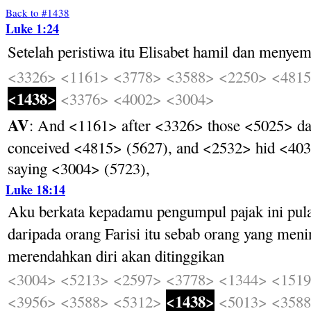
Back to #1438
Luke 1:24
Setelah
peristiwa
itu
Elisabet
hamil
dan
menyem
<3326>
<1161>
<3778>
<3588>
<2250>
<481
<1438>
<3376>
<4002>
<3004>
AV
: And <1161> after <3326> those <5025> d
conceived <4815> (5627), and <2532> hid <403
saying <3004> (5723),
Luke 18:14
Aku
berkata
kepadamu
pengumpul
pajak
ini
pul
daripada
orang
Farisi
itu
sebab
orang
yang
meni
merendahkan
diri
akan
ditinggikan
<3004>
<5213>
<2597>
<3778>
<1344>
<151
<1438>
<3956>
<3588>
<5312>
<5013>
<358