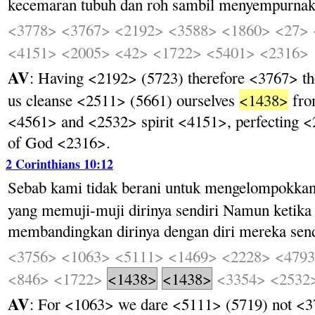
kecemaran
tubuh
dan
roh
sambil
menyempurnak
<3778>
<3767>
<2192>
<3588>
<1860>
<27>
<4151>
<2005>
<42>
<1722>
<5401>
<2316>
AV
: Having <2192> (5723) therefore <3767> th
us cleanse <2511> (5661) ourselves
<1438>
from
<4561> and <2532> spirit <4151>, perfecting <
of God <2316>.
2 Corinthians 10:12
Sebab
kami
tidak
berani
untuk
mengelompokka
yang
memuji-muji
dirinya
sendiri
Namun
ketika
membandingkan
dirinya
dengan
diri
mereka
send
<3756>
<1063>
<5111>
<1469>
<2228>
<479
<846>
<1722>
<1438>
<1438>
<3354>
<2532
AV
: For <1063> we dare <5111> (5719) not <3