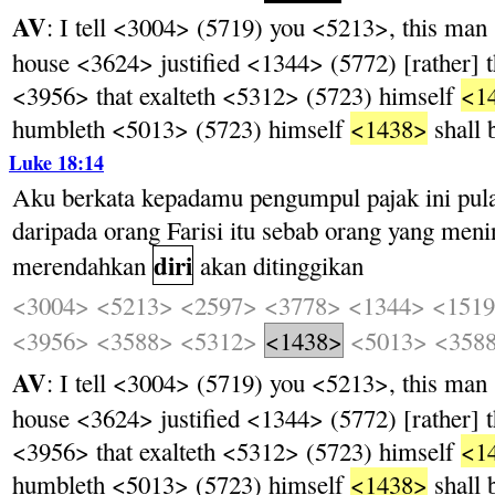
AV
: I tell <3004> (5719) you <5213>, this m
house <3624> justified <1344> (5772) [rather] 
<3956> that exalteth <5312> (5723) himself
<1
humbleth <5013> (5723) himself
<1438>
shall 
Luke 18:14
Aku
berkata
kepadamu
pengumpul
pajak
ini
pul
daripada
orang
Farisi
itu
sebab
orang
yang
meni
diri
merendahkan
akan
ditinggikan
<3004>
<5213>
<2597>
<3778>
<1344>
<151
<3956>
<3588>
<5312>
<1438>
<5013>
<358
AV
: I tell <3004> (5719) you <5213>, this m
house <3624> justified <1344> (5772) [rather] 
<3956> that exalteth <5312> (5723) himself
<1
humbleth <5013> (5723) himself
<1438>
shall 