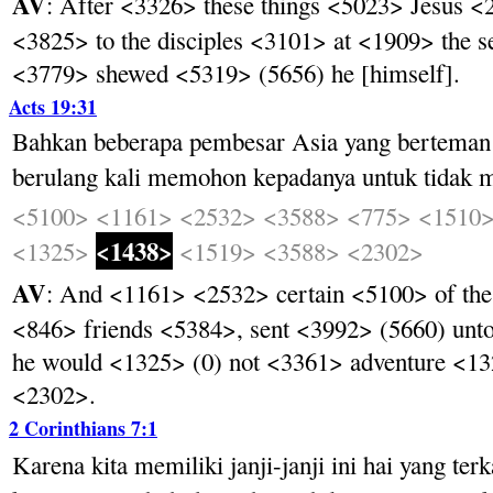
AV
: After <3326> these things <5023> Jesus 
<3825> to the disciples <3101> at <1909> the 
<3779> shewed <5319> (5656) he [himself].
Acts 19:31
Bahkan
beberapa
pembesar
Asia
yang
berteman
berulang
kali
memohon
kepadanya
untuk
tidak
m
<5100>
<1161>
<2532>
<3588>
<775>
<1510
<1438>
<1325>
<1519>
<3588>
<2302>
AV
: And <1161> <2532> certain <5100> of the
<846> friends <5384>, sent <3992> (5660) unt
he would <1325> (0) not <3361> adventure <1
<2302>.
2 Corinthians 7:1
Karena
kita
memiliki
janji-janji
ini
hai
yang
terk