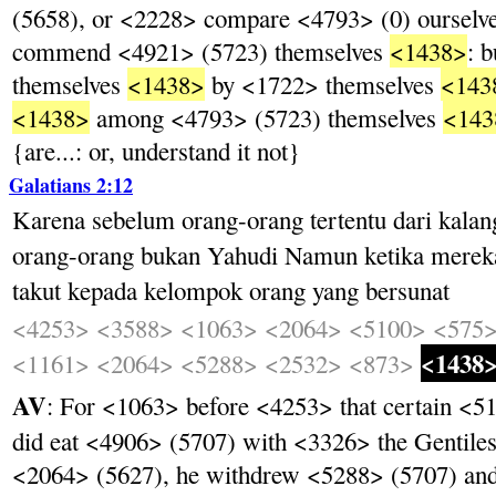
(5658), or <2228> compare <4793> (0) ourselv
commend <4921> (5723) themselves
<1438>
: 
themselves
<1438>
by <1722> themselves
<143
<1438>
among <4793> (5723) themselves
<143
{are...: or, understand it not}
Galatians 2:12
Karena
sebelum
orang-orang
tertentu
dari
kalan
orang-orang
bukan
Yahudi
Namun
ketika
merek
takut
kepada
kelompok
orang
yang
bersunat
<4253>
<3588>
<1063>
<2064>
<5100>
<575
<1438
<1161>
<2064>
<5288>
<2532>
<873>
AV
: For <1063> before <4253> that certain 
did eat <4906> (5707) with <3326> the Gentil
<2064> (5627), he withdrew <5288> (5707) an