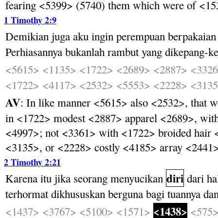
fearing <5399> (5740) them which were of <15
1 Timothy 2:9
Demikian
juga
aku
ingin
perempuan
berpakaian
Perhiasannya
bukanlah
rambut
yang
dikepang-k
<5615>
<1135>
<1722>
<2689>
<2887>
<332
<1722>
<4117>
<2532>
<5553>
<2228>
<313
AV
: In like manner <5615> also <2532>, that
in <1722> modest <2887> apparel <2689>, wit
<4997>; not <3361> with <1722> broided hair 
<3135>, or <2228> costly <4185> array <2441>; 
2 Timothy 2:21
diri
Karena
itu
jika
seorang
menyucikan
dari
ha
terhormat
dikhususkan
berguna
bagi
tuannya
da
<1438>
<1437>
<3767>
<5100>
<1571>
<575