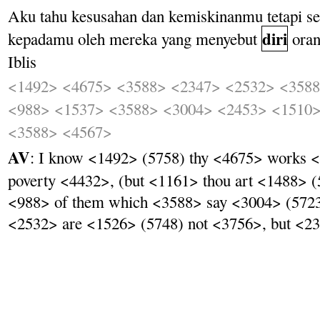
Aku
tahu
kesusahan
dan
kemiskinanmu
tetapi
s
diri
kepadamu
oleh
mereka
yang
menyebut
ora
Iblis
<1492>
<4675>
<3588>
<2347>
<2532>
<358
<988>
<1537>
<3588>
<3004>
<2453>
<1510
<3588>
<4567>
AV
: I know <1492> (5758) thy <4675> works <
poverty <4432>, (but <1161> thou art <1488> 
<988> of them which <3588> say <3004> (572
<2532> are <1526> (5748) not <3756>, but <23