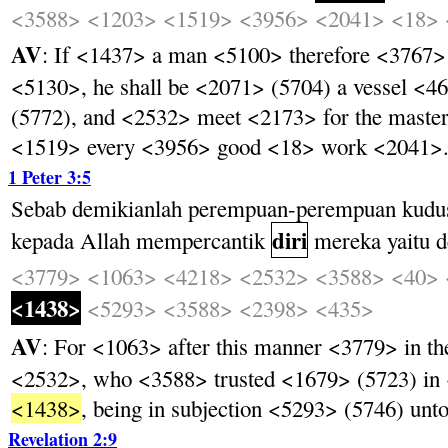
<3588>
<1203>
<1519>
<3956>
<2041>
<18>
AV
: If <1437> a man <5100> therefore <3767>
<5130>, he shall be <2071> (5704) a vessel <4
(5772), and <2532> meet <2173> for the master
<1519> every <3956> good <18> work <2041>
1 Peter 3:5
Sebab
demikianlah
perempuan-perempuan
kudu
diri
kepada
Allah
mempercantik
mereka
yaitu
d
<3779>
<1063>
<4218>
<2532>
<3588>
<40>
<1438>
<5293>
<3588>
<2398>
<435>
AV
: For <1063> after this manner <3779> in t
<2532>, who <3588> trusted <1679> (5723) in
<1438>
, being in subjection <5293> (5746) un
Revelation 2:9