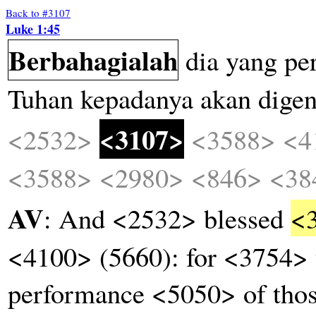
Back to #3107
Luke 1:45
Berbahagialah
dia
yang
pe
Tuhan
kepadanya
akan
digen
<3107>
<2532>
<3588>
<4
<3588>
<2980>
<846>
<38
AV
: And <2532> blessed
<
<4100> (5660): for <3754> 
performance <5050> of thos