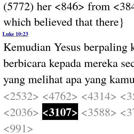
(5772) her <846> from <3844
which believed that there}
Luke 10:23
Kemudian
Yesus
berpaling
berbicara
kepada
mereka
se
yang
melihat
apa
yang
kam
<2532>
<4762>
<4314>
<3
<3107>
<2036>
<3588>
<3
<991>