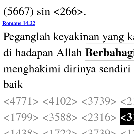
(5667) sin <266>.
Romans 14:22
Peganglah
keyakinan
yang
k
Berbahag
di
hadapan
Allah
menghakimi
dirinya
sendiri
baik
<4771>
<4102>
<3739>
<2
<3
<1799>
<3588>
<2316>
<1438>
<1722>
<3739>
<1