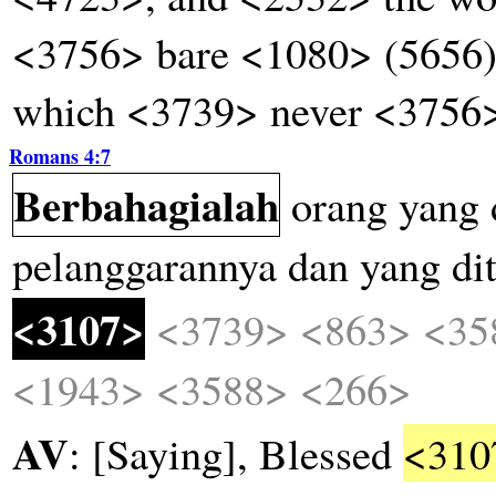
<3756> bare <1080> (5656)
which <3739> never <3756>
Romans 4:7
Berbahagialah
orang
yang
pelanggarannya
dan
yang
di
<3107>
<3739>
<863>
<35
<1943>
<3588>
<266>
AV
: [Saying], Blessed
<310