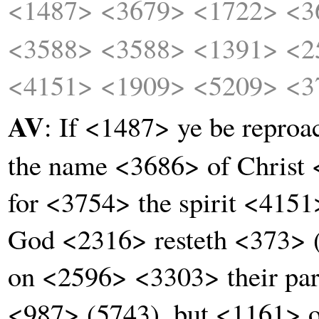
<1487>
<3679>
<1722>
<3
<3588>
<3588>
<1391>
<2
<4151>
<1909>
<5209>
<3
AV
: If <1487> ye be repro
the name <3686> of Christ
for <3754> the spirit <415
God <2316> resteth <373> 
on <2596> <3303> their part
<987> (5743), but <1161> o