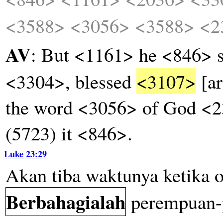
<3588>
<3056>
<3588>
<2
AV
: But <1161> he <846> s
<3304>, blessed
<3107>
[ar
the word <3056> of God <
(5723) it <846>.
Luke 23:29
Akan
tiba
waktunya
ketika
o
Berbahagialah
perempuan