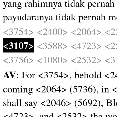
yang
rahimnya
tidak
pernah
payudaranya
tidak
pernah
m
<3754>
<2400>
<2064>
<2
<3107>
<3588>
<4723>
<2
<3756>
<1080>
<2532>
<3
AV
: For <3754>, behold <2
coming <2064> (5736), in 
shall say <2046> (5692), B
<4723>, and <2532> the wo