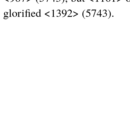
glorified <1392> (5743).