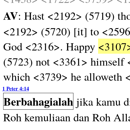
AV
: Hast <2192> (5719) th
<2192> (5720) [it] to <259
God <2316>. Happy
<3107
(5723) not <3361> himself 
which <3739> he alloweth 
1 Peter 4:14
Berbahagialah
jika
kamu
d
Roh
kemuliaan
dan
Roh
All