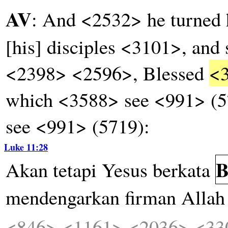
AV
: And <2532> he turned
[his] disciples <3101>, and
<2398> <2596>, Blessed
<
which <3588> see <991> (57
see <991> (5719):
Luke 11:28
B
Akan
tetapi
Yesus
berkata
mendengarkan
firman
Allah
<846>
<1161>
<2036>
<33