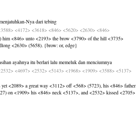
menjatuhkan-Nya
dari
tebing
<3588>
<4172>
<3618>
<846>
<5620>
<2630>
<846>
) him <846> unto <2193> the brow <3790> of the hill <3735>
dlong <2630> (5658). {brow: or, edge}
asihan
ayahnya
itu
berlari
lalu
memeluk
dan
menciumnya
<2532>
<4697>
<2532>
<5143>
<1968>
<1909>
<3588>
<5137>
et <2089> a great way <3112> off <568> (5723), his <846> father
627) on <1909> his <846> neck <5137>, and <2532> kissed <2705>