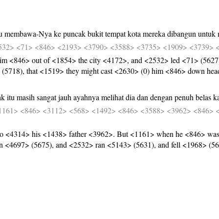
u
membawa-Nya
ke
puncak
bukit
tempat
kota
mereka
dibangun
untuk
532>
<71>
<846>
<2193>
<3790>
<3588>
<3735>
<1909>
<3739>
him <846> out of <1854> the city <4172>, and <2532> led <71> (5627
(5718), that <1519> they might cast <2630> (0) him <846> down hea
ak
itu
masih
sangat
jauh
ayahnya
melihat
dia
dan
dengan
penuh
belas
k
1161>
<846>
<3112>
<568>
<1492>
<846>
<3588>
<3962>
<846>
o <4314> his <1438> father <3962>. But <1161> when he <846> was y
<4697> (5675), and <2532> ran <5143> (5631), and fell <1968> (5