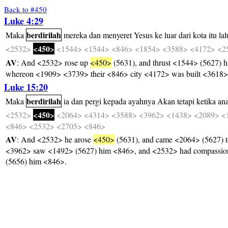
Back to #450
Luke 4:29
berdirilah
Maka
mereka
dan
menyeret
Yesus
ke
luar
dari
kota
itu
lal
<450>
<2532>
<1544>
<1544>
<846>
<1854>
<3588>
<4172>
<2
AV
: And <2532> rose up
<450>
(5631), and thrust <1544> (5627) 
whereon <1909> <3739> their <846> city <4172> was built <3618> 
Luke 15:20
berdirilah
Maka
ia
dan
pergi
kepada
ayahnya
Akan
tetapi
ketika
an
<450>
<2532>
<2064>
<4314>
<3588>
<3962>
<1438>
<2089>
<
<846>
<2532>
<2705>
<846>
AV
: And <2532> he arose
<450>
(5631), and came <2064> (5627) t
<3962> saw <1492> (5627) him <846>, and <2532> had compassion 
(5656) him <846>.