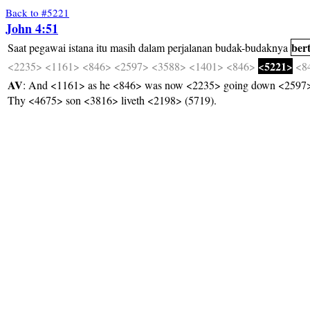
Back to #5221
John 4:51
ber
Saat
pegawai
istana
itu
masih
dalam
perjalanan
budak-budaknya
<5221>
<2235>
<1161>
<846>
<2597>
<3588>
<1401>
<846>
<8
AV
: And <1161> as he <846> was now <2235> going down <2597> (
Thy <4675> son <3816> liveth <2198> (5719).