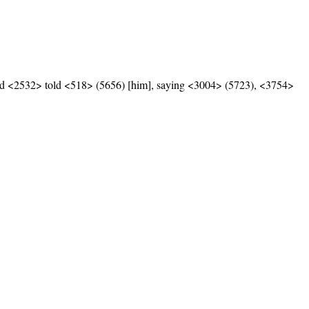
 <2532> told <518> (5656) [him], saying <3004> (5723), <3754>