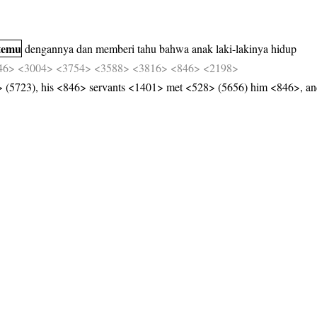
temu
dengannya
dan
memberi
tahu
bahwa
anak
laki-lakinya
hidup
46>
<3004>
<3754>
<3588>
<3816>
<846>
<2198>
5723), his <846> servants <1401> met <528> (5656) him <846>, and