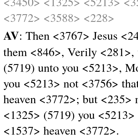
<3450>
<1325>
<5213>
<3
<3772>
<3588>
<228>
AV
: Then <3767> Jesus <2
them <846>, Verily <281>, 
(5719) unto you <5213>, M
you <5213> not <3756> tha
heaven <3772>; but <235>
<1325> (5719) you <5213> 
<1537> heaven <3772>.