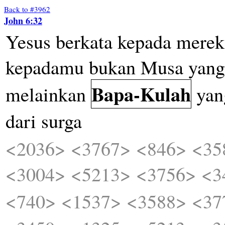
Back to #3962
John 6:32
Yesus
berkata
kepada
merek
kepadamu
bukan
Musa
yang
Bapa-Kulah
melainkan
yan
dari
surga
<2036>
<3767>
<846>
<35
<3004>
<5213>
<3756>
<3
<740>
<1537>
<3588>
<37