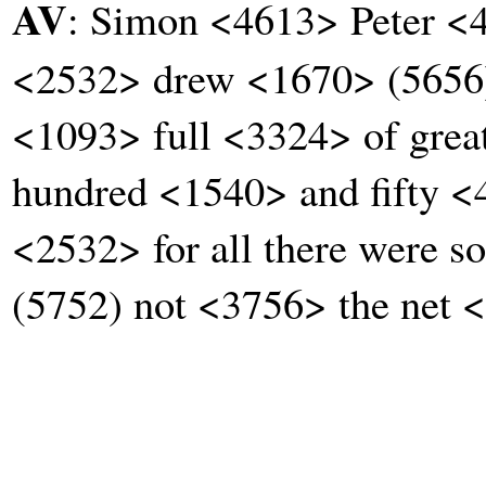
AV
: Simon <4613> Peter <
<2532> drew <1670> (5656)
<1093> full <3324> of grea
hundred <1540> and fifty <
<2532> for all there were 
(5752) not <3756> the net 