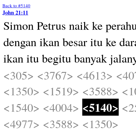
Back to #5140
John 21:11
Simon
Petrus
naik
ke
perah
dengan
ikan
besar
itu
ke
dar
ikan
itu
begitu
banyak
jalan
<305>
<3767>
<4613>
<40
<1350>
<1519>
<3588>
<1
<5140>
<1540>
<4004>
<2
<4977>
<3588>
<1350>