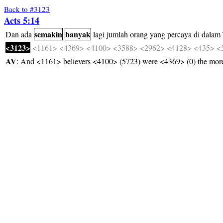
Back to #3123
Acts 5:14
semakin
banyak
Dan
ada
lagi
jumlah
orang
yang
percaya
di
dalam
<3123>
<1161>
<4369>
<4100>
<3588>
<2962>
<4128>
<435>
<
AV
: And <1161> believers <4100> (5723) were <4369> (0) the mo