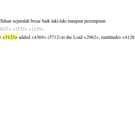
Tuhan
sejumlah
besar
baik
laki-laki
maupun
perempuan
5037>
<2532>
<1135>
re
<3123>
added <4369> (5712) to the Lord <2962>, multitudes <41