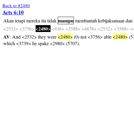
Back to #2480
Acts 6:10
mampu
Akan
tetapi
mereka
itu
tidak
membantah
kebijaksanaan
dan
<2480>
<2532>
<3756>
<436>
<3588>
<4678>
<2532>
<3588>
<
AV
: And <2532> they were
<2480>
(0) not <3756> able
<2480>
(57
which <3739> he spake <2980> (5707).