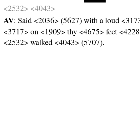
<2532>
<4043>
AV
: Said <2036> (5627) with a loud <31
<3717> on <1909> thy <4675> feet <4228
<2532> walked <4043> (5707).