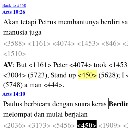
Back to #450
Acts 10:26
Akan
tetapi
Petrus
membantunya
berdiri
s
manusia
juga
<3588>
<1161>
<4074>
<1453>
<846>
<
<1510>
AV
: But <1161> Peter <4074> took <1453
<3004> (5723), Stand up
<450>
(5628); I
(5748) a man <444>.
Acts 14:10
Berdir
Paulus
berbicara
dengan
suara
keras
melompat
dan
mulai
berjalan
<450>
<2036>
<3173>
<5456>
<1909>
<