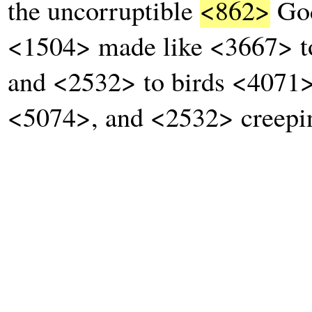
the uncorruptible
<862>
God
<1504> made like <3667> t
and <2532> to birds <4071>
<5074>, and <2532> creepi