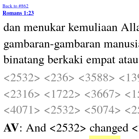
Back to #862
Romans 1:23
dan
menukar
kemuliaan
All
gambaran-gambaran
manusi
binatang
berkaki
empat
atau
<2532>
<236>
<3588>
<13
<2316>
<1722>
<3667>
<1
<4071>
<2532>
<5074>
<2
AV
: And <2532> changed <