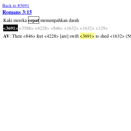
Back to #3691
Romans 3:15
cepat
Kaki
mereka
menumpahkan
darah
<3691>
<3588>
<4228>
<846>
<1632>
<1632>
<129>
AV
: Their <846> feet <4228> [are] swift
<3691>
to shed <1632> (5