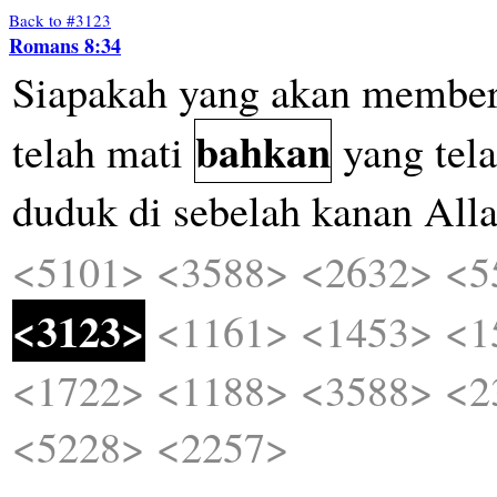
Back to #3123
Romans 8:34
Siapakah
yang
akan
member
bahkan
telah
mati
yang
tel
duduk
di
sebelah
kanan
All
<5101>
<3588>
<2632>
<5
<3123>
<1161>
<1453>
<1
<1722>
<1188>
<3588>
<2
<5228>
<2257>