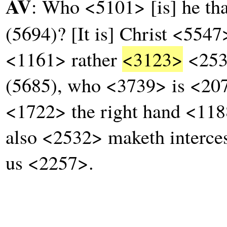
AV
: Who <5101> [is] he t
(5694)? [It is] Christ <5547
<1161> rather
<3123>
<2532
(5685), who <3739> is <20
<1722> the right hand <11
also <2532> maketh interce
us <2257>.