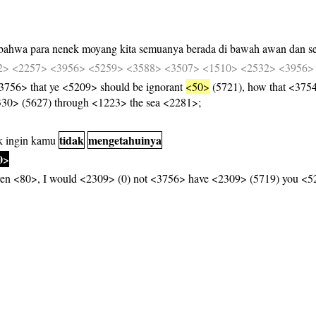
bahwa
para
nenek
moyang
kita
semuanya
berada
di
bawah
awan
dan
s
2>
<2257>
<3956>
<5259>
<3588>
<3507>
<1510>
<2532>
<3956>
3756> that ye <5209> should be ignorant
<50>
(5721), how that <375
330> (5627) through <1223> the sea <2281>;
tidak
mengetahuinya
k
ingin
kamu
0>
hren <80>, I would <2309> (0) not <3756> have <2309> (5719) you <