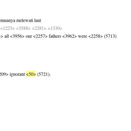
emuanya
melewati
laut
<1223>
<3588>
<2281>
<1330>
4> all <3956> our <2257> fathers <3962> were <2258> (5713)
5209> ignorant
<50>
(5721).