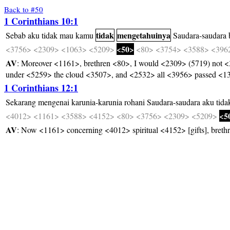
Back to #50
1 Corinthians 10:1
tidak
mengetahuinya
Sebab
aku
tidak
mau
kamu
Saudara-saudara
<50>
<3756>
<2309>
<1063>
<5209>
<80>
<3754>
<3588>
<396
AV
: Moreover <1161>, brethren <80>, I would <2309> (5719) not <
under <5259> the cloud <3507>, and <2532> all <3956> passed <1
1 Corinthians 12:1
Sekarang
mengenai
karunia-karunia
rohani
Saudara-saudara
aku
tida
<5
<4012>
<1161>
<3588>
<4152>
<80>
<3756>
<2309>
<5209>
AV
: Now <1161> concerning <4012> spiritual <4152> [gifts], bret