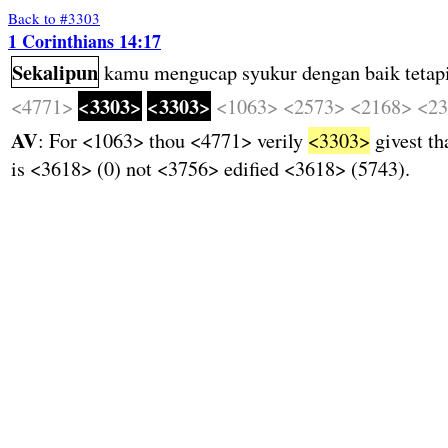
Back to #3303
1 Corinthians 14:17
Sekalipun
kamu
mengucap
syukur
dengan
baik
tetap
<3303>
<3303>
<4771>
<1063>
<2573>
<2168>
<2
AV
: For <1063> thou <4771> verily
<3303>
givest t
is <3618> (0) not <3756> edified <3618> (5743).