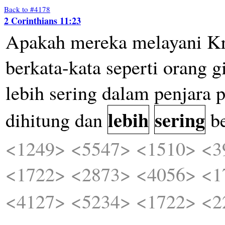
Back to #4178
2 Corinthians 11:23
Apakah
mereka
melayani
Kr
berkata-kata
seperti
orang
g
lebih
sering
dalam
penjara
p
lebih
sering
dihitung
dan
b
<1249>
<5547>
<1510>
<3
<1722>
<2873>
<4056>
<1
<4127>
<5234>
<1722>
<2