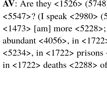
AV
: Are they <1526> (5748
<5547>? (I speak <2980> (5
<1473> [am] more <5228>;
abundant <4056>, in <1722
<5234>, in <1722> prisons
in <1722> deaths <2288> o