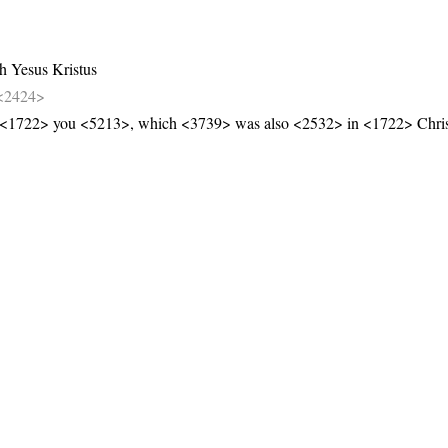
eh
Yesus
Kristus
<2424>
 <1722> you <5213>, which <3739> was also <2532> in <1722> Chri