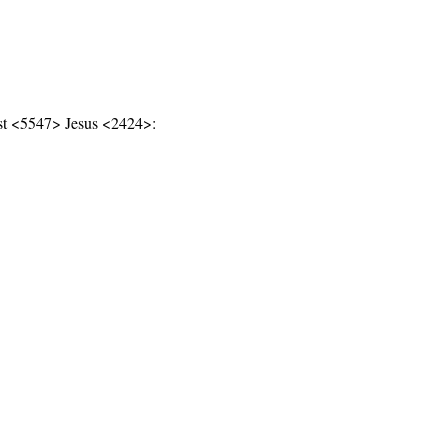
st <5547> Jesus <2424>: