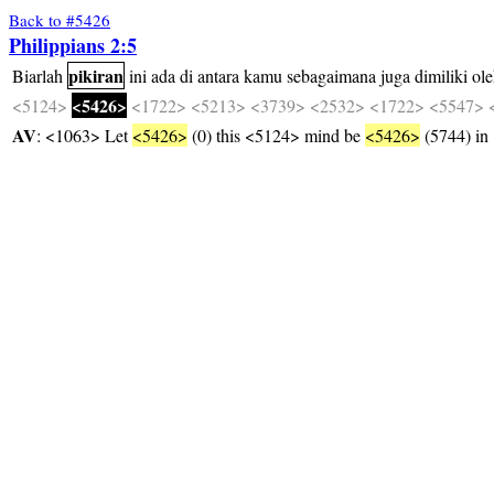
Back to #5426
Philippians 2:5
pikiran
Biarlah
ini
ada
di
antara
kamu
sebagaimana
juga
dimiliki
ol
<5426>
<5124>
<1722>
<5213>
<3739>
<2532>
<1722>
<5547>
AV
: <1063> Let
<5426>
(0) this <5124> mind be
<5426>
(5744) in