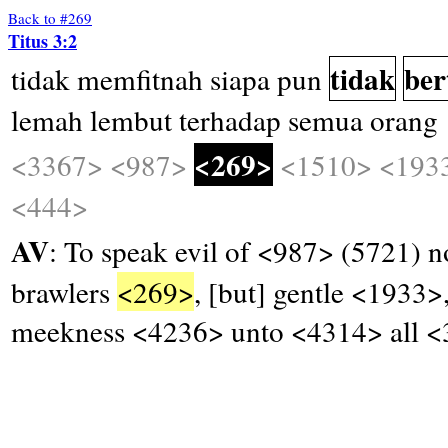
Back to #269
Titus 3:2
tidak
ber
tidak
memfitnah
siapa
pun
lemah
lembut
terhadap
semua
orang
<269>
<3367>
<987>
<1510>
<193
<444>
AV
: To speak evil of <987> (5721)
brawlers
<269>
, [but] gentle <1933
meekness <4236> unto <4314> all 