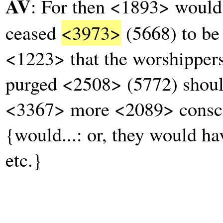
AV
: For then <1893> would
ceased
<3973>
(5668) to be
<1223> that the worshippe
purged <2508> (5772) shou
<3367> more <2089> consci
{would...: or, they would ha
etc.}