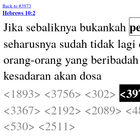
Back to #3973
Hebrews 10:2
p
Jika
sebaliknya
bukankah
seharusnya
sudah
tidak
lagi
orang-orang
yang
beribadah
kesadaran
akan
dosa
<39
<1893>
<3756>
<302>
<3367>
<2192>
<2089>
<4
<530>
<2511>