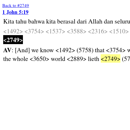
Back to #2749
1 John 5:19
Kita
tahu
bahwa
kita
berasal
dari
Allah
dan
selur
<1492>
<3754>
<1537>
<3588>
<2316>
<1510>
<2749>
AV
: [And] we know <1492> (5758) that <3754> 
the whole <3650> world <2889> lieth
<2749>
(57