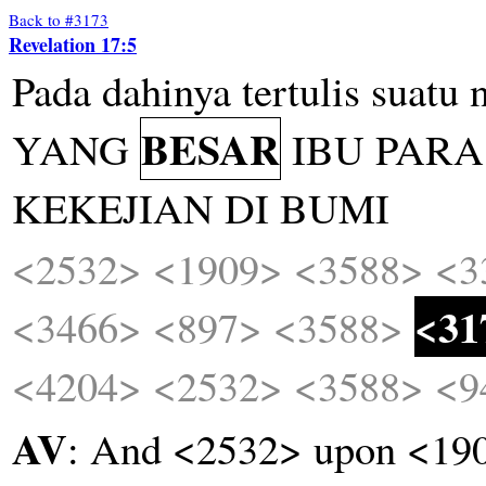
Back to #3173
Revelation 17:5
Pada
dahinya
tertulis
suatu
BESAR
YANG
IBU
PARA
KEKEJIAN
DI
BUMI
<2532>
<1909>
<3588>
<3
<31
<3466>
<897>
<3588>
<4204>
<2532>
<3588>
<9
AV
: And <2532> upon <190