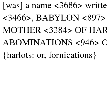
[was] a name <3686> writ
<3466>, BABYLON <897
MOTHER <3384> OF HAR
ABOMINATIONS <946> O
{harlots: or, fornications}