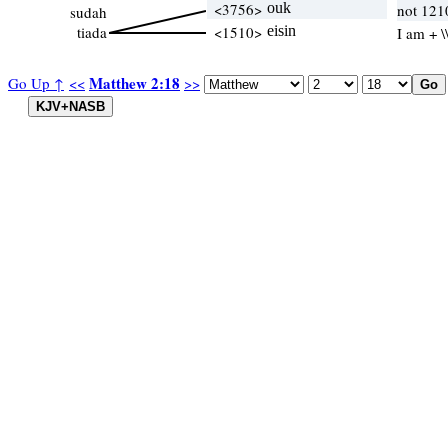
<3756>
ouk
not 121
sudah
tiada
<1510>
eisin
I am + 
Matthew 2:18
Go Up ↑
<<
>>