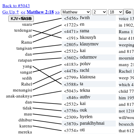
Back to #5043
Matthew 2:18
Go Up ↑
<<
>>
Suatu
<5456>
fwnh
voice 1
suara
<1722>
en
in 1902
terdengar
<4471>
rama
Rama 
di
<191>
hkousyh
hear 41
Rama
<2805>
klauymov
weeping
tangisan
<2532>
kai
and 817
dan
<3602>
odurmov
mourni
ratapan
<4183>
poluv
many 2
yang
<4478>
rachl
Rachel
sangat
<2799>
klaiousa
weep 39
sedih
Rahel
<3588>
ta
which 
menangisi
<5043>
tekna
child 7
anak-anaknya
<846>
authv
him 195
dan
<2532>
kai
and 817
tidak
<3756>
ouk
not 121
mau
<2309>
hyelen
will/wo
dihibur
<3870>
paraklhyhnai
beseech
karena
<3754>
oti
that 612
mereka