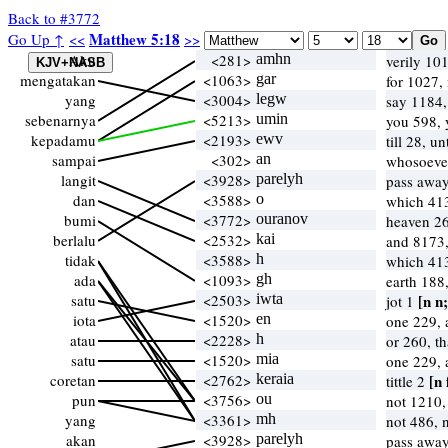
Back to #3772
Matthew 5:18
Go Up ↑
<<
>>
Aku
<281>
amhn
verily 10
mengatakan
<1063>
gar
for 1027,
yang
<3004>
legw
say 1184
sebenarnya
<5213>
umin
you 598,
kepadamu
<2193>
ewv
till 28, u
sampai
<302>
an
whosoeve
langit
<3928>
parelyh
pass away
dan
<3588>
o
which 41
bumi
<3772>
ouranov
heaven 26
berlalu
<2532>
kai
and 8173,
tidak
<3588>
h
which 41
ada
<1093>
gh
earth 188
satu
<2503>
iwta
[n n;
jot 1
iota
<1520>
en
one 229, 
atau
<2228>
h
or 260, t
satu
<1520>
mia
one 229, 
coretan
<2762>
keraia
[n 
tittle 2
pun
<3756>
ou
not 1210
yang
<3361>
mh
not 486, 
akan
<3928>
parelyh
pass away