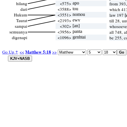
hilang
<575>
apo
from 393
dari
<3588>
tou
which 41
Hukum
<3551>
nomou
[
law 197
Taurat
<2193>
ewv
till 28, u
sampai
<302>
[an]
whosoeve
semuanya
<3956>
panta
all 748, a
digenapi
<1096>
genhtai
be 255, c
Matthew 5:18
Go Up ↑
<<
>>